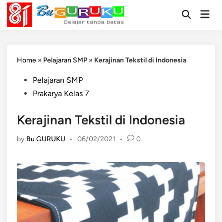
Skip
Mai
to
Open
Men
Search
content
Home
»
Pelajaran SMP
»
Kerajinan Tekstil di Indonesia
Posted
Pelajaran SMP
in
Prakarya Kelas 7
Kerajinan Tekstil di Indonesia
by
Bu GURUKU
•
06/02/2021
•
0