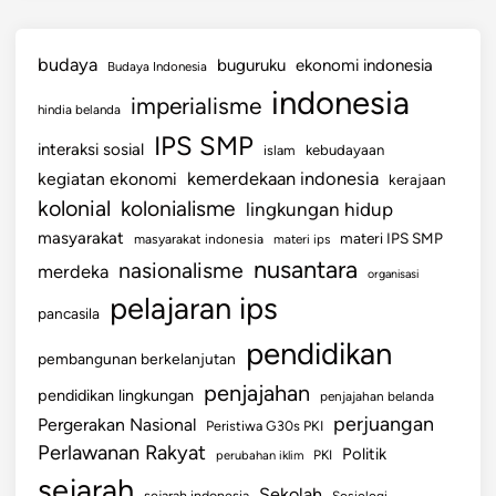
budaya
buguruku
ekonomi indonesia
Budaya Indonesia
indonesia
imperialisme
hindia belanda
IPS SMP
interaksi sosial
islam
kebudayaan
kemerdekaan indonesia
kegiatan ekonomi
kerajaan
kolonial
kolonialisme
lingkungan hidup
masyarakat
materi IPS SMP
masyarakat indonesia
materi ips
nusantara
nasionalisme
merdeka
organisasi
pelajaran ips
pancasila
pendidikan
pembangunan berkelanjutan
penjajahan
pendidikan lingkungan
penjajahan belanda
perjuangan
Pergerakan Nasional
Peristiwa G30s PKI
Perlawanan Rakyat
Politik
perubahan iklim
PKI
sejarah
Sekolah
sejarah indonesia
Sosiologi