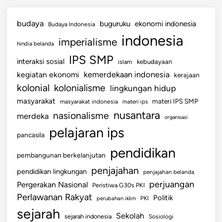
budaya
buguruku
ekonomi indonesia
Budaya Indonesia
indonesia
imperialisme
hindia belanda
IPS SMP
interaksi sosial
islam
kebudayaan
kemerdekaan indonesia
kegiatan ekonomi
kerajaan
kolonial
kolonialisme
lingkungan hidup
masyarakat
materi IPS SMP
masyarakat indonesia
materi ips
nusantara
nasionalisme
merdeka
organisasi
pelajaran ips
pancasila
pendidikan
pembangunan berkelanjutan
penjajahan
pendidikan lingkungan
penjajahan belanda
perjuangan
Pergerakan Nasional
Peristiwa G30s PKI
Perlawanan Rakyat
Politik
perubahan iklim
PKI
sejarah
Sekolah
sejarah indonesia
Sosiologi