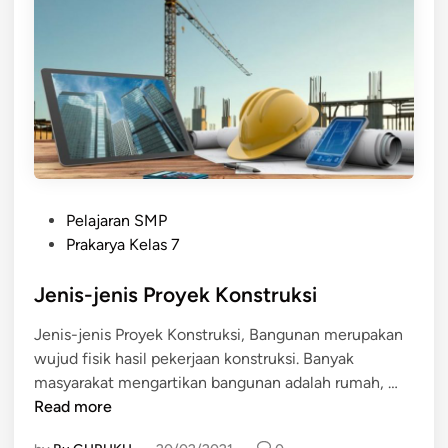
P
g
r
d
o
a
d
p
u
a
k
t
K
d
o
i
n
g
P
s
Pelajaran SMP
u
o
t
Prakarya Kelas 7
n
s
r
a
t
Jenis-jenis Proyek Konstruksi
u
k
e
k
a
Jenis-jenis Proyek Konstruksi, Bangunan merupakan
d
s
n
wujud fisik hasil pekerjaan konstruksi. Banyak
i
i
J
masyarakat mengartikan bangunan adalah rumah, …
n
M
e
Read more
i
n
n