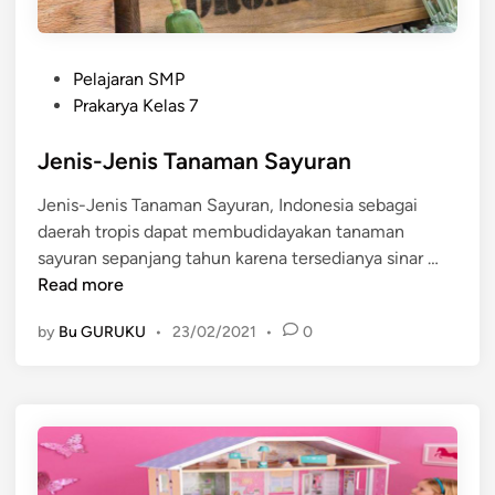
i
d
P
a
Pelajaran SMP
o
n
Prakarya Kelas 7
s
T
t
Jenis-Jenis Tanaman Sayuran
a
e
h
Jenis-Jenis Tanaman Sayuran, Indonesia sebagai
d
a
daerah tropis dapat membudidayakan tanaman
i
p
J
sayuran sepanjang tahun karena tersedianya sinar …
n
a
e
Read more
n
n
B
by
Bu GURUKU
•
23/02/2021
•
0
i
u
s
d
-
i
J
d
e
a
n
y