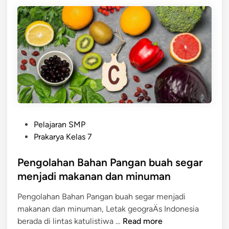
r
h
t
a
i
n
a
n
B
u
a
h
S
P
e
Pelajaran SMP
o
g
Prakarya Kelas 7
s
a
t
Pengolahan Bahan Pangan buah segar
r
e
menjadi makanan dan minuman
d
Pengolahan Bahan Pangan buah segar menjadi
i
makanan dan minuman, Letak geograÄs Indonesia
n
P
berada di lintas katulistiwa …
Read more