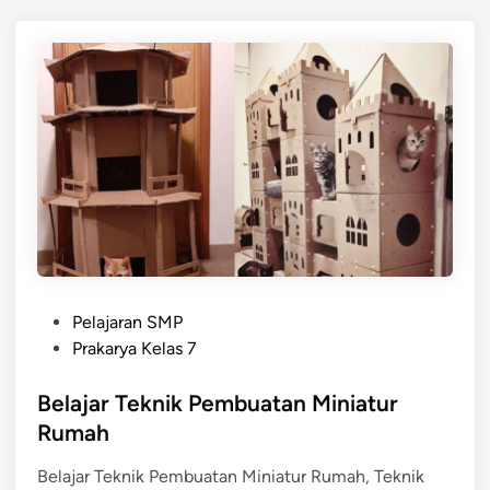
M
e
m
b
u
a
t
K
o
n
s
t
P
r
Pelajaran SMP
o
u
Prakarya Kelas 7
s
k
t
Belajar Teknik Pembuatan Miniatur
s
e
i
Rumah
d
M
Belajar Teknik Pembuatan Miniatur Rumah, Teknik
i
i