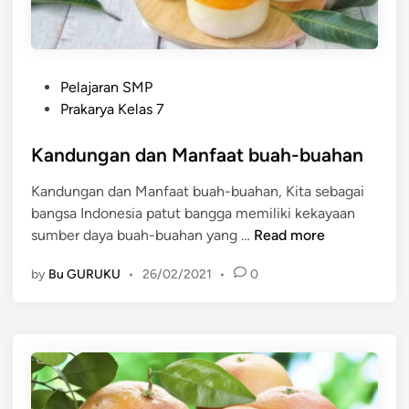
a
h
a
P
n
Pelajaran SMP
o
P
Prakarya Kelas 7
s
a
t
Kandungan dan Manfaat buah-buahan
n
e
g
Kandungan dan Manfaat buah-buahan, Kita sebagai
d
a
bangsa Indonesia patut bangga memiliki kekayaan
i
n
K
sumber daya buah-buahan yang …
Read more
n
P
a
a
by
Bu GURUKU
•
26/02/2021
•
0
n
n
d
a
u
s
n
B
g
a
a
s