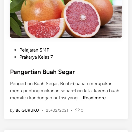
n
a
d
h
a
n
M
a
n
P
f
Pelajaran SMP
o
a
Prakarya Kelas 7
s
a
t
Pengertian Buah Segar
t
e
b
Pengertian Buah Segar, Buah-buahan merupakan
d
u
menu penting makanan sehari-hari kita, karena buah
i
a
P
memiliki kandungan nutrisi yang …
Read more
n
h
e
-
by
Bu GURUKU
•
25/02/2021
•
0
n
b
g
u
e
a