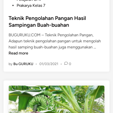
o
Prakarya Kelas 7
s
t
Teknik Pengolahan Pangan Hasil
e
Sampingan Buah-buahan
d
BUGURUKU.COM – Teknik Pengolahan Pangan,
i
Adapun teknik pengolahan pangan untuk mengolah
n
T
hasil samping buah-buahan juga menggunakan …
e
Read more
k
by
Bu GURUKU
•
01/03/2021
•
0
n
i
k
P
e
n
g
o