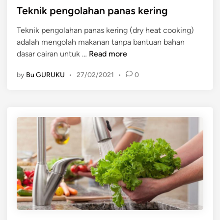
t
Teknik pengolahan panas kering
e
e
n
Teknik pengolahan panas kering (dry heat cooking)
d
j
adalah mengolah makanan tanpa bantuan bahan
i
a
T
dasar cairan untuk …
Read more
n
d
e
i
by
Bu GURUKU
•
27/02/2021
•
0
k
m
n
a
i
k
k
a
p
n
e
a
n
n
g
d
o
a
l
n
a
m
h
i
a