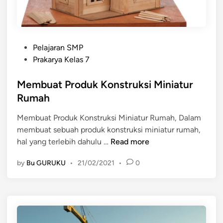
a
s
i
P
a
Pelajaran SMP
o
l
Prakarya Kelas 7
s
a
t
Membuat Produk Konstruksi Miniatur
t
e
d
Rumah
d
a
Membuat Produk Konstruksi Miniatur Rumah, Dalam
i
n
membuat sebuah produk konstruksi miniatur rumah,
n
b
M
hal yang terlebih dahulu …
Read more
a
e
h
by
Bu GURUKU
•
21/02/2021
•
0
m
a
b
n
u
y
a
a
t
n