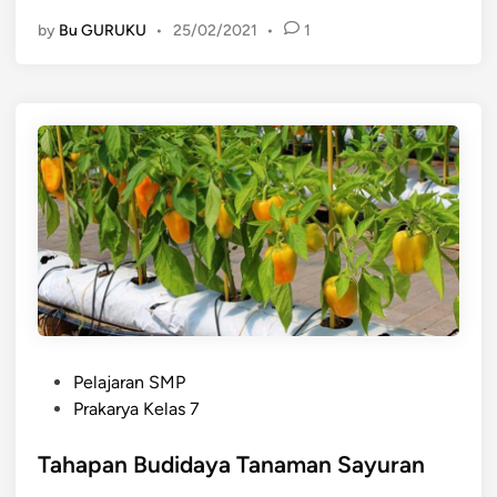
e
by
Bu GURUKU
•
25/02/2021
•
1
n
g
o
l
a
h
a
n
B
a
h
a
n
P
P
Pelajaran SMP
o
a
Prakarya Kelas 7
s
n
t
Tahapan Budidaya Tanaman Sayuran
g
e
a