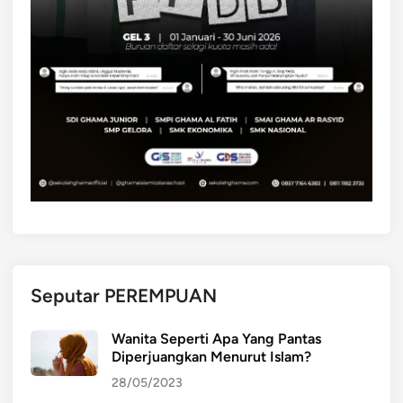
r
u
k
s
i
Seputar PEREMPUAN
Wanita Seperti Apa Yang Pantas
Diperjuangkan Menurut Islam?
28/05/2023