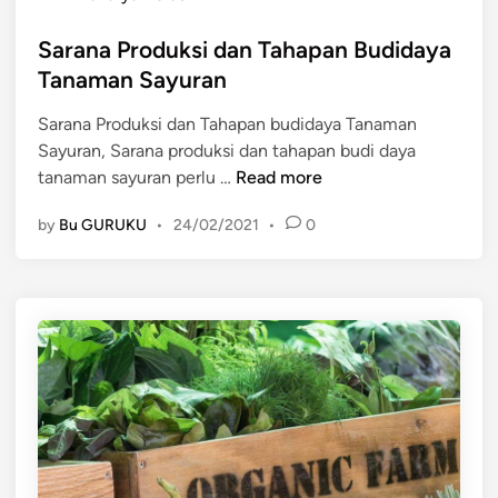
s
n
k
t
Sarana Produksi dan Tahapan Budidaya
a
a
e
m
Tanaman Sayuran
n
d
a
a
Sarana Produksi dan Tahapan budidaya Tanaman
i
n
n
Sayuran, Sarana produksi dan tahapan budi daya
n
S
d
S
tanaman sayuran perlu …
Read more
a
a
a
y
n
by
Bu GURUKU
•
24/02/2021
•
0
r
u
m
a
r
i
n
a
n
a
n
u
P
m
r
a
o
n
d
u
k
s