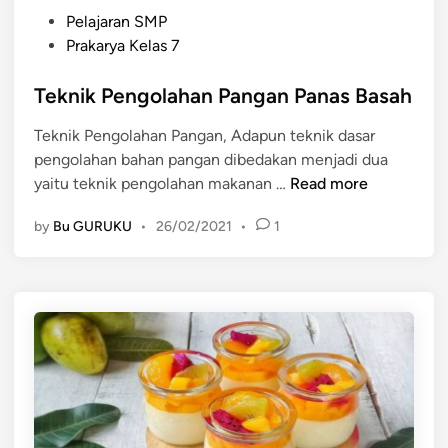
n
P
n
Pelajaran SMP
u
o
p
Prakarya Kelas 7
m
s
a
a
t
Teknik Pengolahan Pangan Panas Basah
n
n
e
a
Teknik Pengolahan Pangan, Adapun teknik dasar
d
s
pengolahan bahan pangan dibedakan menjadi dua
i
k
T
yaitu teknik pengolahan makanan …
Read more
n
e
e
r
by
Bu GURUKU
•
26/02/2021
•
1
k
i
n
n
i
g
k
P
e
n
g
o
l