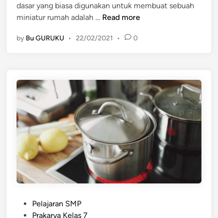
dasar yang biasa digunakan untuk membuat sebuah
n
n
B
miniatur rumah adalah …
Read more
i
e
a
by
Bu GURUKU
•
22/02/2021
•
0
l
t
a
u
j
r
a
R
r
u
T
m
e
a
k
h
n
i
k
P
e
m
P
b
Pelajaran SMP
o
u
Prakarya Kelas 7