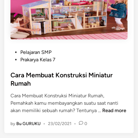
i
a
s
T
T
a
a
n
n
a
a
m
m
a
P
a
Pelajaran SMP
n
o
n
Prakarya Kelas 7
S
s
S
a
t
Cara Membuat Konstruksi Miniatur
a
y
e
y
Rumah
u
d
u
r
Cara Membuat Konstruksi Miniatur Rumah,
i
r
a
Pernahkah kamu membayangkan suatu saat nanti
n
a
n
C
akan memiliki sebuah rumah? Tentunya …
Read more
n
a
by
Bu GURUKU
•
23/02/2021
•
0
r
a