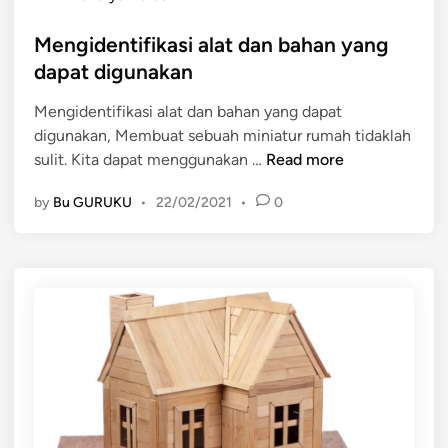
s
a
t
Mengidentifikasi alat dan bahan yang
t
e
a
dapat digunakan
d
n
Mengidentifikasi alat dan bahan yang dapat
i
M
digunakan, Membuat sebuah miniatur rumah tidaklah
n
i
M
sulit. Kita dapat menggunakan …
Read more
n
e
i
by
Bu GURUKU
•
22/02/2021
•
0
n
a
g
t
i
u
d
r
e
R
n
u
t
m
i
a
f
h
i
k