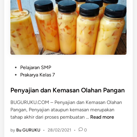
r
p
i
i
s
n
t
g
i
a
k
n
H
B
a
u
s
a
P
i
Pelajaran SMP
h
o
l
Prakarya Kelas 7
-
s
S
b
t
Penyajian dan Kemasan Olahan Pangan
a
u
e
m
a
BUGURUKU.COM – Penyajian dan Kemasan Olahan
d
p
h
Pangan, Penyajian ataupun kemasan merupakan
i
i
a
P
tahap akhir dari proses pembuatan …
Read more
n
n
n
e
g
by
Bu GURUKU
•
28/02/2021
•
0
n
a