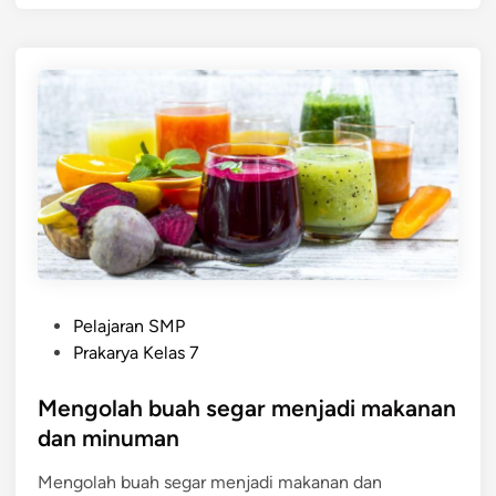
y
n
a
B
j
u
i
a
a
h
n
d
a
n
K
e
m
P
a
Pelajaran SMP
o
s
Prakarya Kelas 7
s
a
t
Mengolah buah segar menjadi makanan
n
e
O
dan minuman
d
l
Mengolah buah segar menjadi makanan dan
i
a