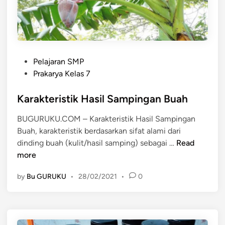
l
a
h
a
n
P
P
Pelajaran SMP
o
a
Prakarya Kelas 7
s
n
t
Karakteristik Hasil Sampingan Buah
g
e
a
BUGURUKU.COM – Karakteristik Hasil Sampingan
d
n
Buah, karakteristik berdasarkan sifat alami dari
i
H
K
dinding buah (kulit/hasil samping) sebagai …
Read
n
a
a
more
s
r
i
by
Bu GURUKU
•
28/02/2021
•
0
a
l
k
S
t
a
e
m