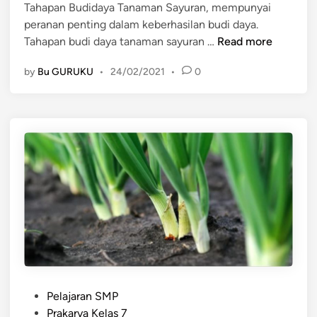
Tahapan Budidaya Tanaman Sayuran, mempunyai
d
n
peranan penting dalam keberhasilan budi daya.
i
b
T
Tahapan budi daya tanaman sayuran …
Read more
n
u
a
a
by
Bu GURUKU
•
24/02/2021
•
0
h
h
a
s
p
e
a
g
n
a
B
r
u
m
d
e
i
n
d
j
a
a
y
d
a
i
P
T
Pelajaran SMP
m
o
a
Prakarya Kelas 7
a