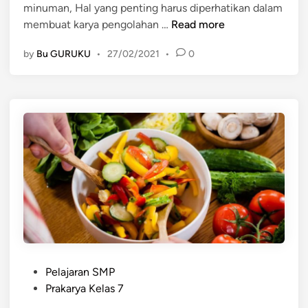
minuman, Hal yang penting harus diperhatikan dalam
n
h
M
membuat karya pengolahan …
Read more
a
e
n
by
Bu GURUKU
•
27/02/2021
•
0
n
P
g
a
o
n
l
g
a
a
h
n
b
u
a
h
s
e
g
P
a
Pelajaran SMP
o
r
Prakarya Kelas 7
s
m