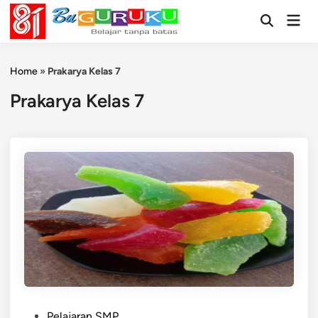
Skip
Mai
to
Open
Men
Search
content
Home
»
Prakarya Kelas 7
Prakarya Kelas 7
P
Pelajaran SMP