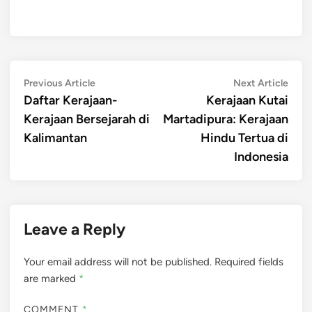
Post
Previous
Next
Previous Article
Next Article
article:
artic
Daftar Kerajaan-
Kerajaan Kutai
navigation
Kerajaan Bersejarah di
Martadipura: Kerajaan
Kalimantan
Hindu Tertua di
Indonesia
Leave a Reply
Your email address will not be published.
Required fields
are marked
*
COMMENT
*