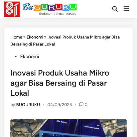
Skip
Mai
to
Open
Men
Search
content
Home
»
Ekonomi
»
Inovasi Produk Usaha Mikro agar Bisa
Bersaing di Pasar Lokal
Posted
Ekonomi
in
Inovasi Produk Usaha Mikro
agar Bisa Bersaing di Pasar
Lokal
by
BUGURUKU
•
04/09/2025
•
0