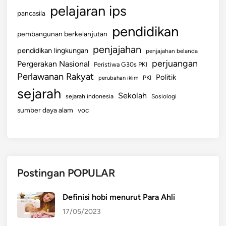
pelajaran ips
pancasila
pendidikan
pembangunan berkelanjutan
penjajahan
pendidikan lingkungan
penjajahan belanda
perjuangan
Pergerakan Nasional
Peristiwa G30s PKI
Perlawanan Rakyat
Politik
perubahan iklim
PKI
sejarah
Sekolah
sejarah indonesia
Sosiologi
sumber daya alam
voc
Postingan POPULAR
Definisi hobi menurut Para Ahli
17/05/2023