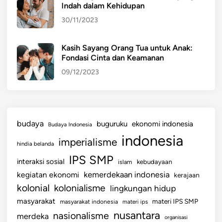
Indah dalam Kehidupan
30/11/2023
Kasih Sayang Orang Tua untuk Anak:
Fondasi Cinta dan Keamanan
09/12/2023
budaya
buguruku
ekonomi indonesia
Budaya Indonesia
indonesia
imperialisme
hindia belanda
IPS SMP
interaksi sosial
islam
kebudayaan
kemerdekaan indonesia
kegiatan ekonomi
kerajaan
kolonial
kolonialisme
lingkungan hidup
masyarakat
materi IPS SMP
masyarakat indonesia
materi ips
nusantara
nasionalisme
merdeka
organisasi