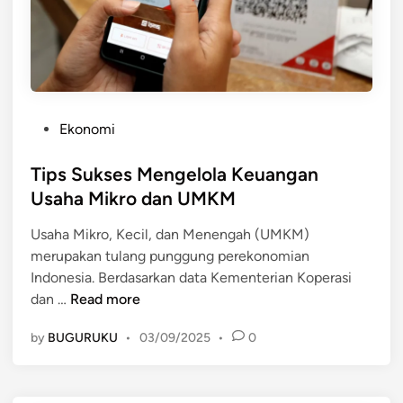
M
a
i
n
k
I
r
n
o
d
d
o
P
Ekonomi
a
n
o
n
e
s
Tips Sukses Mengelola Keuangan
U
s
t
Usaha Mikro dan UMKM
M
i
e
K
a
Usaha Mikro, Kecil, dan Menengah (UMKM)
d
M
merupakan tulang punggung perekonomian
i
y
Indonesia. Berdasarkan data Kementerian Koperasi
n
a
T
dan …
Read more
n
i
g
by
BUGURUKU
•
03/09/2025
•
0
p
M
s
e
S
n