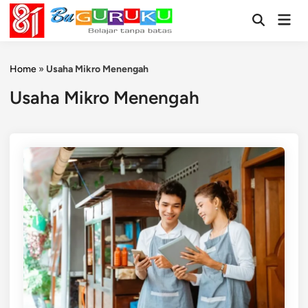
Skip
Mai
to
Open
Men
Search
content
Home
»
Usaha Mikro Menengah
Usaha Mikro Menengah