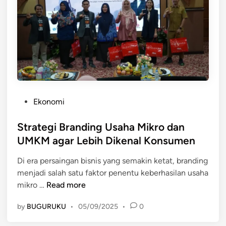
k
a
t
k
a
n
P
e
P
Ekonomi
n
o
j
s
Strategi Branding Usaha Mikro dan
u
t
UMKM agar Lebih Dikenal Konsumen
a
e
l
Di era persaingan bisnis yang semakin ketat, branding
d
a
menjadi salah satu faktor penentu keberhasilan usaha
i
n
S
mikro …
Read more
n
U
t
M
by
BUGURUKU
•
05/09/2025
•
0
r
K
a