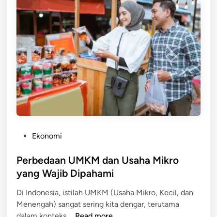
n
n
L
t
e
u
n
k
g
P
k
e
a
m
p
u
M
l
e
a
m
u
P
Ekonomi
l
o
a
s
Perbedaan UMKM dan Usaha Mikro
i
t
yang Wajib Dipahami
U
e
s
Di Indonesia, istilah UMKM (Usaha Mikro, Kecil, dan
d
a
Menengah) sangat sering kita dengar, terutama
i
h
P
dalam konteks …
Read more
n