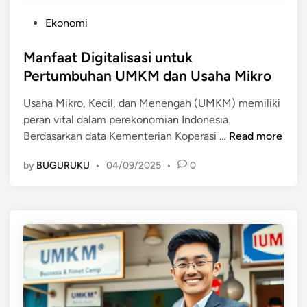
h
a
D
P
Ekonomi
h
i
o
a
k
s
Manfaat Digitalisasi untuk
M
e
t
Pertumbuhan UMKM dan Usaha Mikro
i
n
e
k
a
Usaha Mikro, Kecil, dan Menengah (UMKM) memiliki
d
r
l
peran vital dalam perekonomian Indonesia.
i
o
K
M
Berdasarkan data Kementerian Koperasi …
Read more
n
y
o
a
a
by
BUGURUKU
•
04/09/2025
•
0
n
n
n
s
f
g
u
a
B
m
a
e
e
t
r
n
D
h
i
a
g
s
i