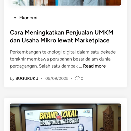
P
Ekonomi
o
s
Cara Meningkatkan Penjualan UMKM
t
dan Usaha Mikro lewat Marketplace
e
Perkembangan teknologi digital dalam satu dekade
d
terakhir membawa perubahan besar dalam dunia
i
C
perdagangan. Salah satu dampak …
Read more
n
a
by
BUGURUKU
•
05/09/2025
•
0
r
a
M
e
n
i
n
g