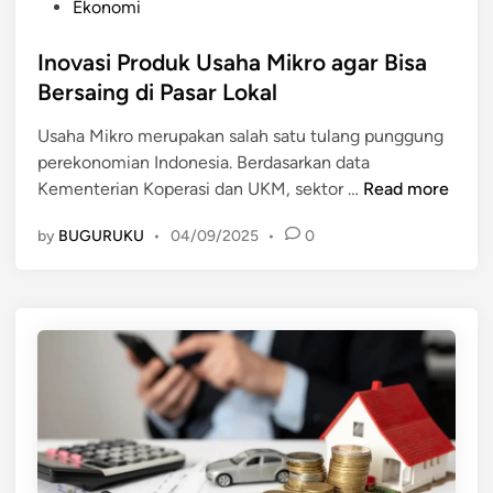
i
P
Ekonomi
n
n
o
t
e
s
Inovasi Produk Usaha Mikro agar Bisa
u
t
Bersaing di Pasar Lokal
k
e
M
Usaha Mikro merupakan salah satu tulang punggung
d
e
perekonomian Indonesia. Berdasarkan data
i
n
I
Kementerian Koperasi dan UKM, sektor …
Read more
n
d
n
u
by
BUGURUKU
•
04/09/2025
•
0
o
k
v
u
a
n
s
g
i
U
P
M
r
K
o
M
d
d
u
a