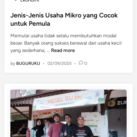
a
M
o
n
s
Jenis-Jenis Usaha Mikro yang Cocok
U
t
untuk Pemula
M
e
K
Memulai usaha tidak selalu membutuhkan modal
d
M
besar. Banyak orang sukses berawal dari usaha kecil
i
d
J
yang sederhana, …
Read more
n
a
e
n
by
BUGURUKU
•
02/09/2025
•
0
n
U
i
s
s
a
-
h
J
a
e
M
n
i
i
k
s
r
U
o