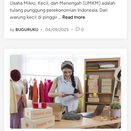
M
Usaha Mikro, Kecil, dan Menengah (UMKM) adalah
d
k
a
tulang punggung perekonomian Indonesia. Dari
i
r
r
K
warung kecil di pinggir …
Read more
n
o
k
i
d
by
BUGURUKU
•
04/09/2025
•
0
e
s
a
t
a
n
p
h
U
l
I
M
a
n
K
c
s
M
e
p
a
i
g
r
a
a
r
t
L
i
e
f
b
U
i
s