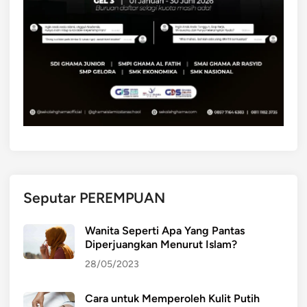
h
l
a
M
i
k
r
o
y
a
n
g
W
Seputar PEREMPUAN
a
j
Wanita Seperti Apa Yang Pantas
i
Diperjuangkan Menurut Islam?
b
28/05/2023
D
i
Cara untuk Memperoleh Kulit Putih
p