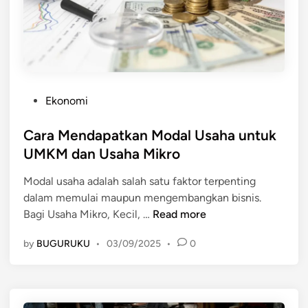
k
n
U
U
s
s
a
a
h
h
a
a
P
Ekonomi
M
M
o
i
i
s
Cara Mendapatkan Modal Usaha untuk
k
k
t
UMKM dan Usaha Mikro
r
r
e
o
o
Modal usaha adalah salah satu faktor terpenting
d
a
dalam memulai maupun mengembangkan bisnis.
i
g
C
Bagi Usaha Mikro, Kecil, …
Read more
n
a
a
r
by
BUGURUKU
•
03/09/2025
•
0
r
B
a
i
M
s
e
a