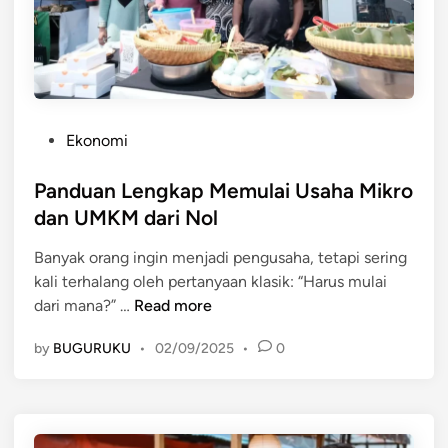
s
d
a
i
h
E
a
r
M
a
i
D
P
Ekonomi
k
i
o
r
g
s
Panduan Lengkap Memulai Usaha Mikro
o
i
t
dan UMKM dari Nol
y
t
e
a
a
Banyak orang ingin menjadi pengusaha, tetapi sering
d
n
l
kali terhalang oleh pertanyaan klasik: “Harus mulai
i
g
P
dari mana?” …
Read more
n
C
a
o
by
BUGURUKU
•
02/09/2025
•
0
n
c
d
o
u
k
a
u