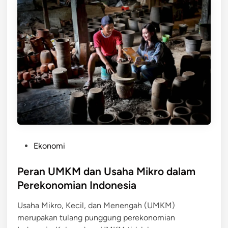
n
B
d
e
a
r
p
s
a
a
t
i
k
n
a
g
n
d
M
i
o
P
d
a
P
Ekonomi
a
s
o
l
a
s
Peran UMKM dan Usaha Mikro dalam
U
r
t
Perekonomian Indonesia
s
L
e
a
o
Usaha Mikro, Kecil, dan Menengah (UMKM)
d
h
k
merupakan tulang punggung perekonomian
i
a