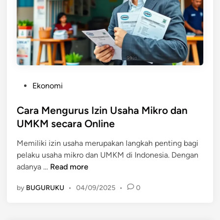
i
t
l
a
M
l
e
i
n
s
j
a
a
s
d
P
Ekonomi
i
i
o
u
U
s
Cara Mengurus Izin Usaha Mikro dan
n
M
t
UMKM secara Online
t
K
e
u
M
Memiliki izin usaha merupakan langkah penting bagi
d
k
S
pelaku usaha mikro dan UMKM di Indonesia. Dengan
i
P
u
C
adanya …
Read more
n
e
k
a
r
by
BUGURUKU
•
04/09/2025
•
0
s
r
t
e
a
u
s
M
m