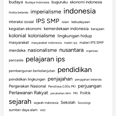
budaya
buguruku
ekonomi indonesia
Budaya Indonesia
indonesia
imperialisme
hindia belanda
IPS SMP
interaksi sosial
islam
kebudayaan
kemerdekaan indonesia
kegiatan ekonomi
kerajaan
kolonial
kolonialisme
lingkungan hidup
masyarakat
materi IPS SMP
masyarakat indonesia
materi ips
nusantara
nasionalisme
merdeka
organisasi
pelajaran ips
pancasila
pendidikan
pembangunan berkelanjutan
penjajahan
pendidikan lingkungan
penjajahan belanda
perjuangan
Pergerakan Nasional
Peristiwa G30s PKI
Perlawanan Rakyat
Politik
perubahan iklim
PKI
sejarah
Sekolah
sejarah indonesia
Sosiologi
sumber daya alam
voc