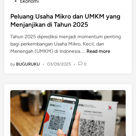
P
Ekonomi
i
k
o
k
r
s
Peluang Usaha Mikro dan UMKM yang
r
o
t
Menjanjikan di Tahun 2025
o
e
d
Tahun 2025 diprediksi menjadi momentum penting
d
a
bagi perkembangan Usaha Mikro, Kecil, dan
i
l
P
Menengah (UMKM) di Indonesia. …
Read more
n
a
e
m
by
BUGURUKU
•
03/09/2025
•
0
l
P
u
e
a
r
n
e
g
k
U
o
s
n
a
o
h
m
a
i