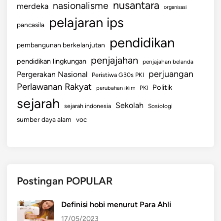
nusantara
nasionalisme
merdeka
organisasi
pelajaran ips
pancasila
pendidikan
pembangunan berkelanjutan
penjajahan
pendidikan lingkungan
penjajahan belanda
perjuangan
Pergerakan Nasional
Peristiwa G30s PKI
Perlawanan Rakyat
Politik
perubahan iklim
PKI
sejarah
Sekolah
sejarah indonesia
Sosiologi
sumber daya alam
voc
Postingan POPULAR
Definisi hobi menurut Para Ahli
17/05/2023