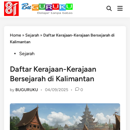
Skip
Mai
to
Open
Men
Search
content
Home
»
Sejarah
»
Daftar Kerajaan-Kerajaan Bersejarah di
Kalimantan
Posted
Sejarah
in
Daftar Kerajaan-Kerajaan
Bersejarah di Kalimantan
by
BUGURUKU
•
04/09/2025
•
0