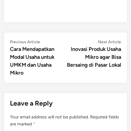
Post
Previous
Next
Previous Article
Next Article
article:
artic
Cara Mendapatkan
Inovasi Produk Usaha
navigation
Modal Usaha untuk
Mikro agar Bisa
UMKM dan Usaha
Bersaing di Pasar Lokal
Mikro
Leave a Reply
Your email address will not be published.
Required fields
are marked
*