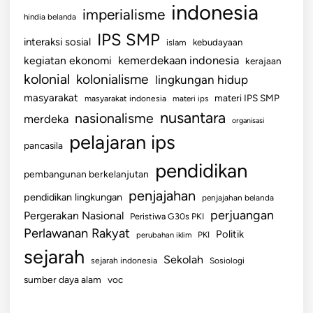
indonesia
imperialisme
hindia belanda
IPS SMP
interaksi sosial
islam
kebudayaan
kemerdekaan indonesia
kegiatan ekonomi
kerajaan
kolonial
kolonialisme
lingkungan hidup
masyarakat
materi IPS SMP
masyarakat indonesia
materi ips
nusantara
nasionalisme
merdeka
organisasi
pelajaran ips
pancasila
pendidikan
pembangunan berkelanjutan
penjajahan
pendidikan lingkungan
penjajahan belanda
perjuangan
Pergerakan Nasional
Peristiwa G30s PKI
Perlawanan Rakyat
Politik
perubahan iklim
PKI
sejarah
Sekolah
sejarah indonesia
Sosiologi
sumber daya alam
voc