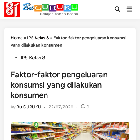
Skip
Mai
to
Open
Men
Search
content
Home
»
IPS Kelas 8
»
Faktor-faktor pengeluaran konsumsi
yang dilakukan konsumen
Posted
IPS Kelas 8
in
Faktor-faktor pengeluaran
konsumsi yang dilakukan
konsumen
by
Bu GURUKU
•
22/07/2020
•
0