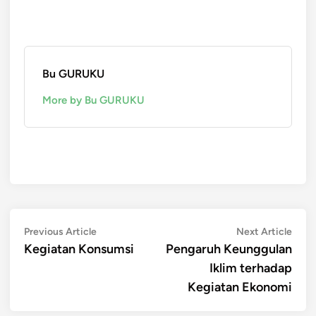
Bu GURUKU
More by Bu GURUKU
Post
Previous
Next
Previous Article
Next Article
article:
artic
Kegiatan Konsumsi
Pengaruh Keunggulan
navigation
Iklim terhadap
Kegiatan Ekonomi