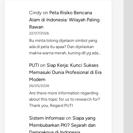
Cindy
on
Peta Risiko Bencana
Alam di Indonesia: Wilayah Paling
Rawan
22/07/2026
Bu minta tolong dijelasin simbol yang
ada di peta itu apaa? Dan dijelaskan
makna warna merah, kuning dll yg ada…
PUTI
on
Siap Kerja: Kunci Sukses
Memasuki Dunia Profesional di Era
Modern
26/05/2026
Are there more information regarding
about this topic for us to research for?
Thank you, Regard PUTI
Sistem Informasi
on
Siapa yang
Membubarkan PKI? Sejarah dan
Dampaknya di Indonesia