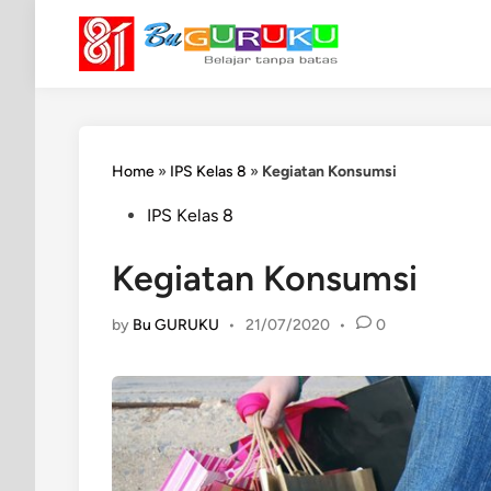
Skip
to
content
Home
»
IPS Kelas 8
»
Kegiatan Konsumsi
Posted
IPS Kelas 8
in
Kegiatan Konsumsi
by
Bu GURUKU
•
21/07/2020
•
0