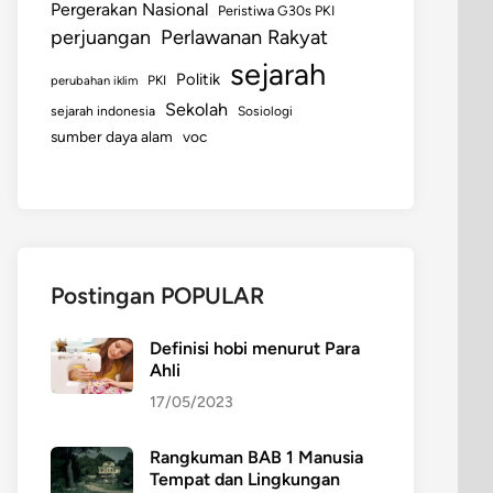
Pergerakan Nasional
Peristiwa G30s PKI
perjuangan
Perlawanan Rakyat
sejarah
Politik
perubahan iklim
PKI
Sekolah
sejarah indonesia
Sosiologi
sumber daya alam
voc
Postingan POPULAR
Definisi hobi menurut Para
Ahli
17/05/2023
Rangkuman BAB 1 Manusia
Tempat dan Lingkungan