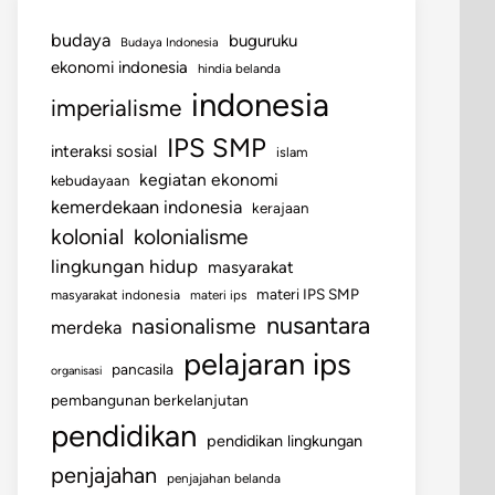
budaya
buguruku
Budaya Indonesia
ekonomi indonesia
hindia belanda
indonesia
imperialisme
IPS SMP
interaksi sosial
islam
kegiatan ekonomi
kebudayaan
kemerdekaan indonesia
kerajaan
kolonial
kolonialisme
lingkungan hidup
masyarakat
materi IPS SMP
masyarakat indonesia
materi ips
nusantara
nasionalisme
merdeka
pelajaran ips
pancasila
organisasi
pembangunan berkelanjutan
pendidikan
pendidikan lingkungan
penjajahan
penjajahan belanda