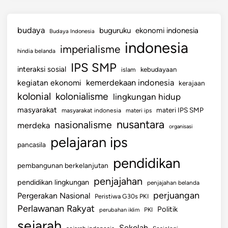
budaya
buguruku
ekonomi indonesia
Budaya Indonesia
indonesia
imperialisme
hindia belanda
IPS SMP
interaksi sosial
islam
kebudayaan
kemerdekaan indonesia
kegiatan ekonomi
kerajaan
kolonial
kolonialisme
lingkungan hidup
masyarakat
materi IPS SMP
masyarakat indonesia
materi ips
nusantara
nasionalisme
merdeka
organisasi
pelajaran ips
pancasila
pendidikan
pembangunan berkelanjutan
penjajahan
pendidikan lingkungan
penjajahan belanda
perjuangan
Pergerakan Nasional
Peristiwa G30s PKI
Perlawanan Rakyat
Politik
perubahan iklim
PKI
sejarah
Sekolah