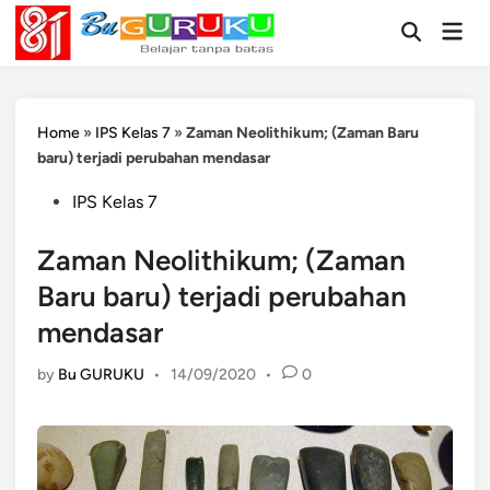
Skip
Mai
to
Open
Men
Search
content
Home
»
IPS Kelas 7
»
Zaman Neolithikum; (Zaman Baru
baru) terjadi perubahan mendasar
Posted
IPS Kelas 7
in
Zaman Neolithikum; (Zaman
Baru baru) terjadi perubahan
mendasar
by
Bu GURUKU
•
14/09/2020
•
0