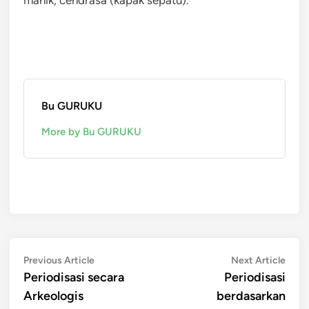
Bu GURUKU
More by Bu GURUKU
Post
Previous
Next
Previous Article
Next Article
article:
artic
Periodisasi secara
Periodisasi
navigation
Arkeologis
berdasarkan