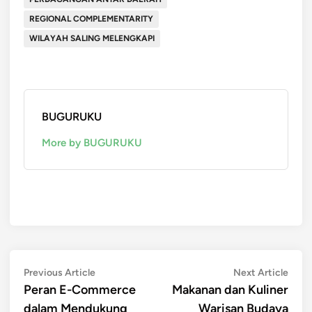
REGIONAL COMPLEMENTARITY
WILAYAH SALING MELENGKAPI
BUGURUKU
More by BUGURUKU
Post
Previous
Next
Previous Article
Next Article
article:
artic
Peran E-Commerce
Makanan dan Kuliner
navigation
dalam Mendukung
Warisan Budaya