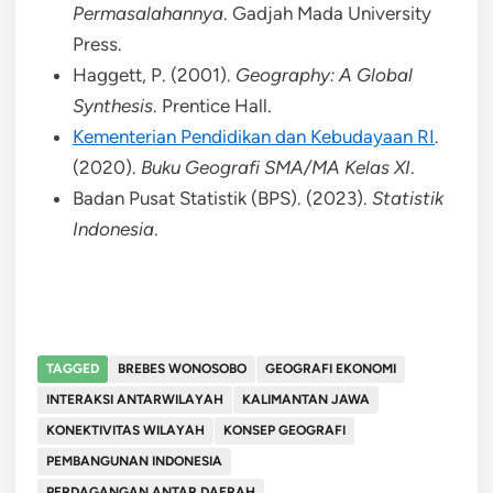
Permasalahannya
. Gadjah Mada University
Press.
Haggett, P. (2001).
Geography: A Global
Synthesis
. Prentice Hall.
Kementerian Pendidikan dan Kebudayaan RI
.
(2020).
Buku Geografi SMA/MA Kelas XI
.
Badan Pusat Statistik (BPS). (2023).
Statistik
Indonesia
.
TAGGED
BREBES WONOSOBO
GEOGRAFI EKONOMI
INTERAKSI ANTARWILAYAH
KALIMANTAN JAWA
KONEKTIVITAS WILAYAH
KONSEP GEOGRAFI
PEMBANGUNAN INDONESIA
PERDAGANGAN ANTAR DAERAH