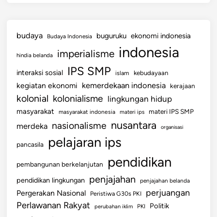
budaya
buguruku
ekonomi indonesia
Budaya Indonesia
indonesia
imperialisme
hindia belanda
IPS SMP
interaksi sosial
islam
kebudayaan
kemerdekaan indonesia
kegiatan ekonomi
kerajaan
kolonial
kolonialisme
lingkungan hidup
masyarakat
materi IPS SMP
masyarakat indonesia
materi ips
nusantara
nasionalisme
merdeka
organisasi
pelajaran ips
pancasila
pendidikan
pembangunan berkelanjutan
penjajahan
pendidikan lingkungan
penjajahan belanda
perjuangan
Pergerakan Nasional
Peristiwa G30s PKI
Perlawanan Rakyat
Politik
perubahan iklim
PKI