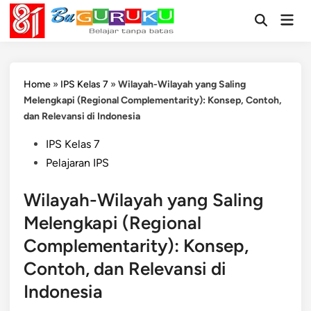
Skip
Mai
to
Open
Men
Search
content
Home
»
IPS Kelas 7
»
Wilayah-Wilayah yang Saling
Melengkapi (Regional Complementarity): Konsep, Contoh,
dan Relevansi di Indonesia
Posted
IPS Kelas 7
in
Pelajaran IPS
Wilayah-Wilayah yang Saling
Melengkapi (Regional
Complementarity): Konsep,
Contoh, dan Relevansi di
Indonesia