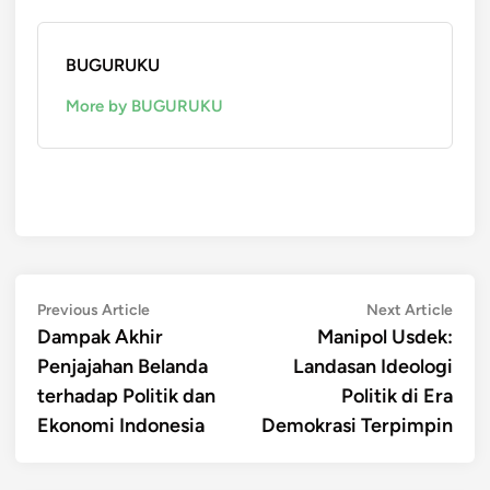
BUGURUKU
More by BUGURUKU
Post
Previous
Next
Previous Article
Next Article
article:
artic
Dampak Akhir
Manipol Usdek:
navigation
Penjajahan Belanda
Landasan Ideologi
terhadap Politik dan
Politik di Era
Ekonomi Indonesia
Demokrasi Terpimpin