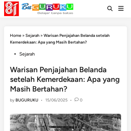
Skip
Mai
to
Open
Men
Search
content
Home
»
Sejarah
»
Warisan Penjajahan Belanda setelah
Kemerdekaan: Apa yang Masih Bertahan?
Posted
Sejarah
in
Warisan Penjajahan Belanda
setelah Kemerdekaan: Apa yang
Masih Bertahan?
by
BUGURUKU
•
15/06/2025
•
0