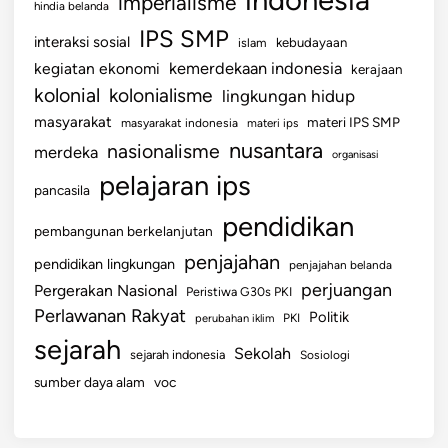
imperialisme
hindia belanda
IPS SMP
interaksi sosial
islam
kebudayaan
kemerdekaan indonesia
kegiatan ekonomi
kerajaan
kolonial
kolonialisme
lingkungan hidup
masyarakat
materi IPS SMP
masyarakat indonesia
materi ips
nusantara
nasionalisme
merdeka
organisasi
pelajaran ips
pancasila
pendidikan
pembangunan berkelanjutan
penjajahan
pendidikan lingkungan
penjajahan belanda
perjuangan
Pergerakan Nasional
Peristiwa G30s PKI
Perlawanan Rakyat
Politik
perubahan iklim
PKI
sejarah
Sekolah
sejarah indonesia
Sosiologi
sumber daya alam
voc