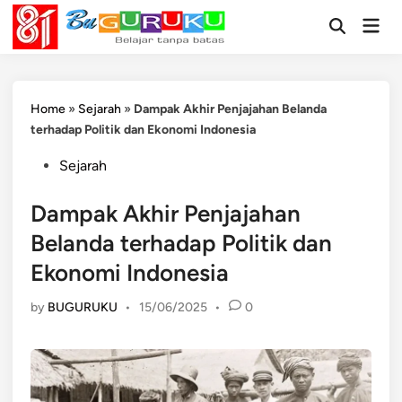
Skip
Mai
to
Open
Men
Search
content
Home
»
Sejarah
»
Dampak Akhir Penjajahan Belanda
terhadap Politik dan Ekonomi Indonesia
Posted
Sejarah
in
Dampak Akhir Penjajahan
Belanda terhadap Politik dan
Ekonomi Indonesia
by
BUGURUKU
•
15/06/2025
•
0