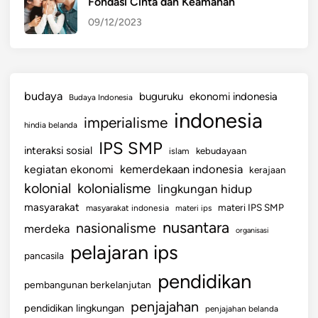
Fondasi Cinta dan Keamanan
09/12/2023
budaya
buguruku
ekonomi indonesia
Budaya Indonesia
indonesia
imperialisme
hindia belanda
IPS SMP
interaksi sosial
islam
kebudayaan
kemerdekaan indonesia
kegiatan ekonomi
kerajaan
kolonial
kolonialisme
lingkungan hidup
masyarakat
materi IPS SMP
masyarakat indonesia
materi ips
nusantara
nasionalisme
merdeka
organisasi
pelajaran ips
pancasila
pendidikan
pembangunan berkelanjutan
penjajahan
pendidikan lingkungan
penjajahan belanda