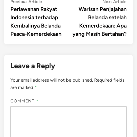
Post
Previous
Next
Previous Article
Next Article
article:
artic
Perlawanan Rakyat
Warisan Penjajahan
navigation
Indonesia terhadap
Belanda setelah
Kembalinya Belanda
Kemerdekaan: Apa
Pasca-Kemerdekaan
yang Masih Bertahan?
Leave a Reply
Your email address will not be published.
Required fields
are marked
*
COMMENT
*