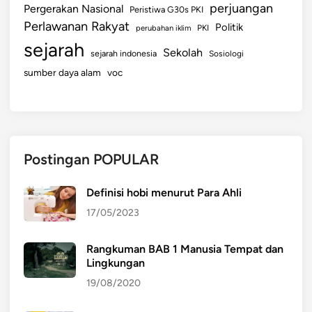
perjuangan
Pergerakan Nasional
Peristiwa G30s PKI
Perlawanan Rakyat
Politik
perubahan iklim
PKI
sejarah
Sekolah
sejarah indonesia
Sosiologi
sumber daya alam
voc
Postingan POPULAR
Definisi hobi menurut Para Ahli
17/05/2023
Rangkuman BAB 1 Manusia Tempat dan
Lingkungan
19/08/2020