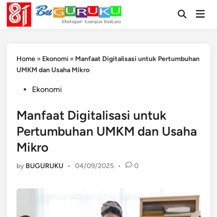
Skip
Mai
to
Open
Men
Search
content
Home
»
Ekonomi
»
Manfaat Digitalisasi untuk Pertumbuhan
UMKM dan Usaha Mikro
Posted
Ekonomi
in
Manfaat Digitalisasi untuk
Pertumbuhan UMKM dan Usaha
Mikro
by
BUGURUKU
•
04/09/2025
•
0