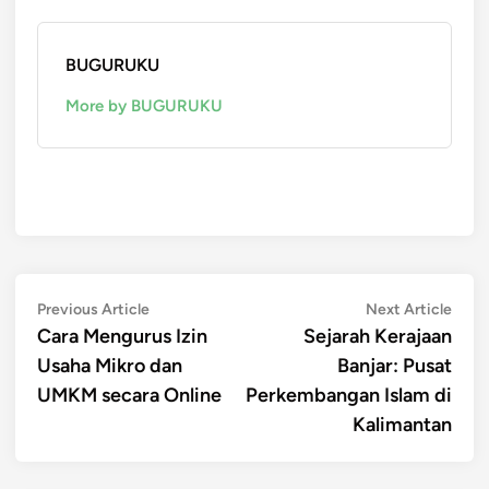
BUGURUKU
More by BUGURUKU
Post
Previous
Next
Previous Article
Next Article
article:
artic
Cara Mengurus Izin
Sejarah Kerajaan
navigation
Usaha Mikro dan
Banjar: Pusat
UMKM secara Online
Perkembangan Islam di
Kalimantan