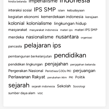
imperialisme
hindia belanda
IPS SMP
interaksi sosial
islam
kebudayaan
kemerdekaan indonesia
kegiatan ekonomi
kerajaan
kolonial
kolonialisme
lingkungan hidup
masyarakat
materi IPS SMP
masyarakat indonesia
materi ips
nusantara
nasionalisme
merdeka
organisasi
pelajaran ips
pancasila
pendidikan
pembangunan berkelanjutan
penjajahan
pendidikan lingkungan
penjajahan belanda
perjuangan
Pergerakan Nasional
Peristiwa G30s PKI
Perlawanan Rakyat
Politik
perubahan iklim
PKI
sejarah
Sekolah
sejarah indonesia
Sosiologi
sumber daya alam
voc