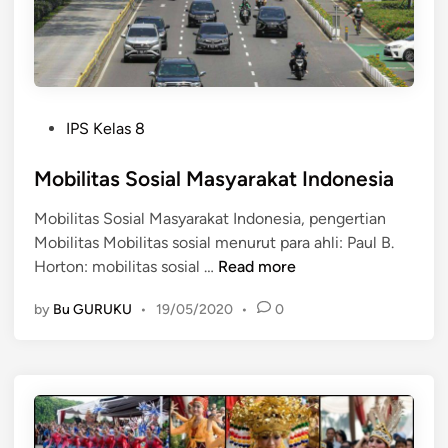
u
d
k
o
M
n
o
e
b
s
P
i
IPS Kelas 8
i
o
l
a
s
Mobilitas Sosial Masyarakat Indonesia
i
t
t
Mobilitas Sosial Masyarakat Indonesia, pengertian
e
a
Mobilitas Mobilitas sosial menurut para ahli: Paul B.
d
s
M
Horton: mobilitas sosial …
Read more
i
S
o
n
o
by
Bu GURUKU
•
19/05/2020
•
0
b
s
i
i
l
a
i
l
t
d
a
i