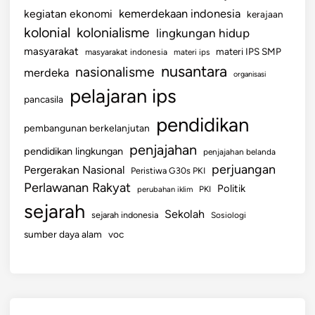
kemerdekaan indonesia
kegiatan ekonomi
kerajaan
kolonial
kolonialisme
lingkungan hidup
masyarakat
materi IPS SMP
masyarakat indonesia
materi ips
nusantara
nasionalisme
merdeka
organisasi
pelajaran ips
pancasila
pendidikan
pembangunan berkelanjutan
penjajahan
pendidikan lingkungan
penjajahan belanda
perjuangan
Pergerakan Nasional
Peristiwa G30s PKI
Perlawanan Rakyat
Politik
perubahan iklim
PKI
sejarah
Sekolah
sejarah indonesia
Sosiologi
sumber daya alam
voc