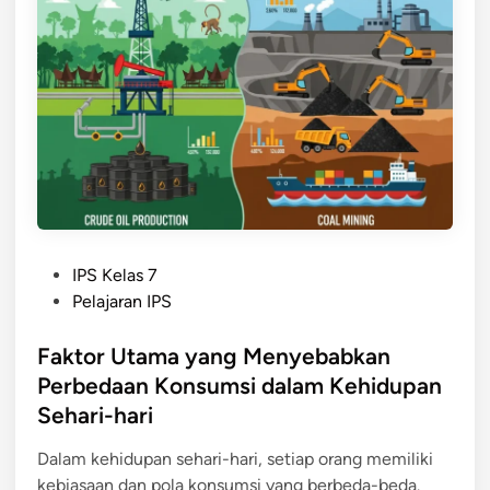
i
s
t
i
k
P
e
m
b
a
P
IPS Kelas 7
n
o
Pelajaran IPS
g
s
u
t
Faktor Utama yang Menyebabkan
n
e
Perbedaan Konsumsi dalam Kehidupan
a
d
Sehari-hari
n
i
B
n
Dalam kehidupan sehari-hari, setiap orang memiliki
e
kebiasaan dan pola konsumsi yang berbeda-beda.