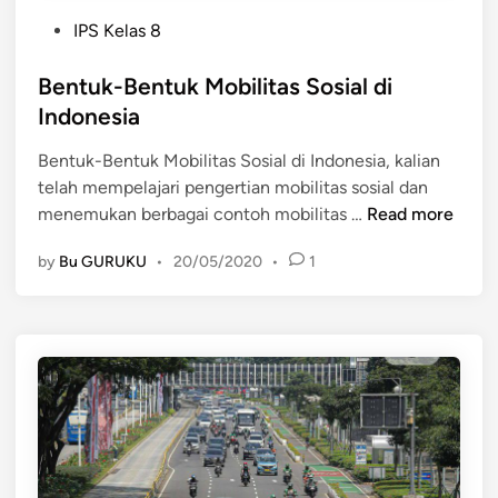
M
P
IPS Kelas 8
o
o
b
s
Bentuk-Bentuk Mobilitas Sosial di
i
t
l
Indonesia
e
i
Bentuk-Bentuk Mobilitas Sosial di Indonesia, kalian
d
t
telah mempelajari pengertian mobilitas sosial dan
i
a
B
menemukan berbagai contoh mobilitas …
Read more
n
s
e
S
by
Bu GURUKU
•
20/05/2020
•
1
n
o
t
s
u
i
k
a
-
l
B
d
e
i
n
I
t
n