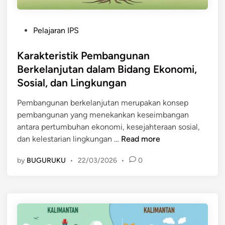
P
Pelajaran IPS
o
s
Karakteristik Pembangunan
t
Berkelanjutan dalam Bidang Ekonomi,
e
Sosial, dan Lingkungan
d
i
Pembangunan berkelanjutan merupakan konsep
n
pembangunan yang menekankan keseimbangan
antara pertumbuhan ekonomi, kesejahteraan sosial,
K
dan kelestarian lingkungan …
Read more
a
by
BUGURUKU
•
22/03/2026
•
0
r
a
k
t
e
r