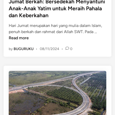
s
Jumat Berkah: Bersedekah Menyantuni
y
a
t
e
Anak-Anak Yatim untuk Meraih Pahala
n
e
b
dan Keberkahan
g
d
a
E
i
b
Hari Jumat merupakan hari yang mulia dalam Islam,
k
n
J
k
penuh berkah dan rahmat dari Allah SWT. Pada …
o
u
a
Read more
n
m
n
o
by
BUGURUKU
•
08/11/2024
•
0
a
P
m
t
e
i
B
r
,
e
b
S
r
e
o
k
d
s
a
a
i
h
a
a
:
n
l
B
K
,
e
o
d