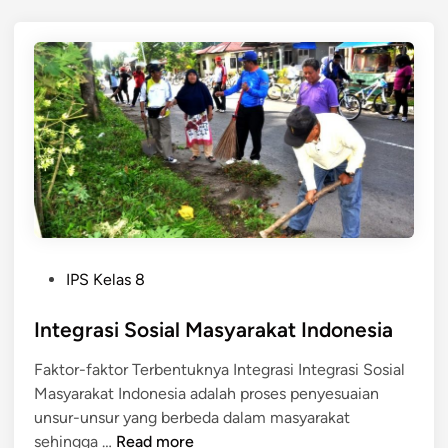
e
e
i
r
d
t
a
a
a
h
n
a
K
n
e
k
b
a
u
n
t
K
u
e
h
P
IPS Kelas 8
m
a
o
e
n
s
Integrasi Sosial Masyarakat Indonesia
r
M
t
d
a
Faktor-faktor Terbentuknya Integrasi Integrasi Sosial
e
e
n
Masyarakat Indonesia adalah proses penyesuaian
d
k
u
unsur-unsur yang berbeda dalam masyarakat
i
a
s
I
sehingga …
Read more
n