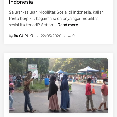
t
a
Indonesia
e
r
Saluran-saluran Mobilitas Sosial di Indonesia, kalian
d
a
tentu berpikir, bagaimana caranya agar mobilitas
i
k
S
sosial itu terjadi? Setiap …
Read more
n
a
a
t
by
Bu GURUKU
•
22/05/2020
•
0
l
I
u
n
r
d
a
o
n
n
-
e
s
s
a
i
l
a
u
r
a
n