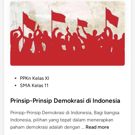
R
n
n
I
a
S
S
k
e
T
-
h
I
A
a
K
n
r
P
a
i
E
k
-
M
Y
h
B
a
a
P
A
t
r
PPKn Kelas XI
o
N
i
i
SMA Kelas 11
s
G
m
t
Prinsip-Prinsip Demokrasi di Indonesia
U
u
e
N
n
Prinsip-Prinsip Demokrasi di Indonesia, Bagi bangsa
d
A
t
Indonesia, pilihan yang tepat dalam menerapkan
i
N
u
P
paham demokrasi adalah dengan …
Read more
n
B
k
r