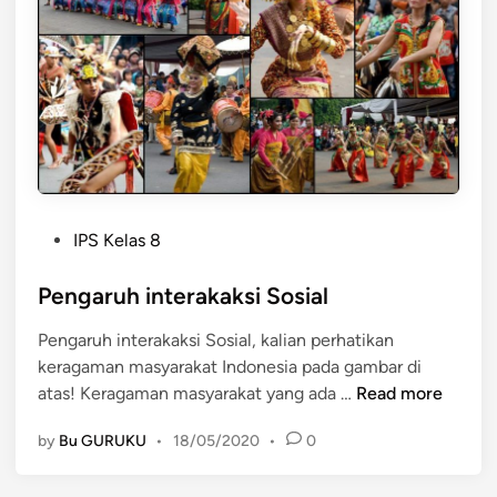
s
I
S
n
o
d
s
o
i
n
a
e
l
s
M
i
a
a
P
IPS Kelas 8
s
o
y
s
Pengaruh interakaksi Sosial
a
t
r
Pengaruh interakaksi Sosial, kalian perhatikan
e
a
keragaman masyarakat Indonesia pada gambar di
d
k
P
atas! Keragaman masyarakat yang ada …
Read more
i
a
e
n
t
by
Bu GURUKU
•
18/05/2020
•
0
n
I
g
n