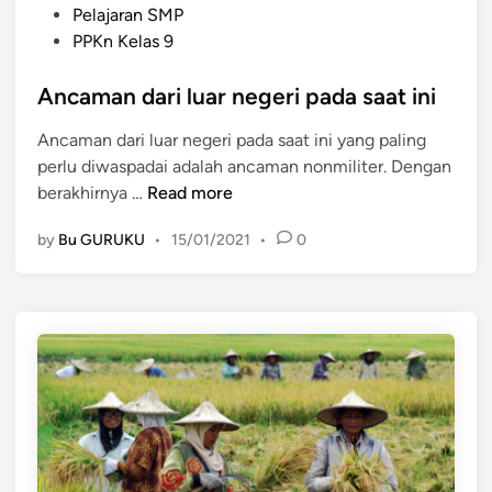
P
o
Pelajaran SMP
I
o
n
PPKn Kelas 9
D
s
a
A
t
Ancaman dari luar negeri pada saat ini
l
N
e
i
A
Ancaman dari luar negeri pada saat ini yang paling
d
s
D
perlu diwaspadai adalah ancaman nonmiliter. Dengan
i
d
I
A
berakhirnya …
Read more
n
a
L
n
n
by
Bu GURUKU
•
15/01/2021
•
0
c
P
a
a
m
t
a
r
n
i
d
o
a
t
r
i
i
k
l
d