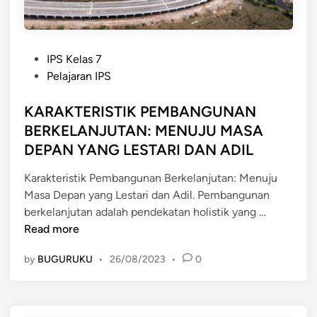
r
n
a
s
s
n
e
u
L
P
d
m
IPS Kelas 7
i
o
e
s
Pelajaran IPS
n
s
k
i
g
t
KARAKTERISTIK PEMBANGUNAN
a
d
k
e
h
a
BERKELANJUTAN: MENUJU MASA
u
d
M
l
DEPAN YANG LESTARI DAN ADIL
n
i
e
a
g
n
n
m
Karakteristik Pembangunan Berkelanjutan: Menuju
a
y
K
Masa Depan yang Lestari dan Adil. Pembangunan
n
K
a
e
berkelanjutan adalah pendekatan holistik yang …
A
n
h
Read more
R
t
i
by
BUGURUKU
•
26/08/2023
•
0
A
u
d
K
n
u
T
i
p
E
A
a