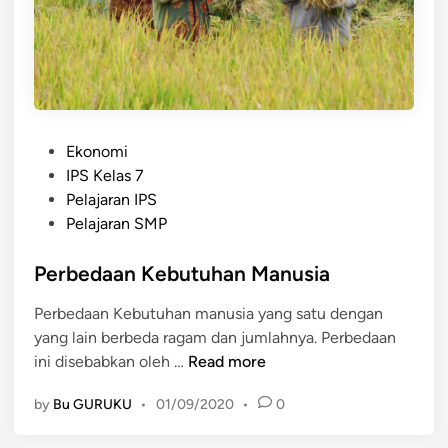
u
a
a
l
r
a
n
m
e
M
g
e
P
Ekonomi
e
n
o
IPS Kelas 7
r
g
s
Pelajaran IPS
i
i
t
Pelajaran SMP
p
s
e
a
i
d
Perbedaan Kebutuhan Manusia
d
d
i
a
a
Perbedaan Kebutuhan manusia yang satu dengan
n
s
n
yang lain berbeda ragam dan jumlahnya. Perbedaan
a
M
P
ini disebabkan oleh …
Read more
a
e
e
t
m
by
Bu GURUKU
•
01/09/2020
•
0
r
i
p
b
n