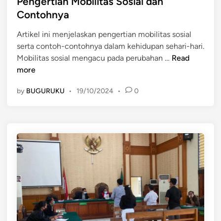
Pengertian Mobilitas Sosial dan
n
e
S
Contohnya
f
d
o
a
Artikel ini menjelaskan pengertian mobilitas sosial
i
s
a
serta contoh-contohnya dalam kehidupan sehari-hari.
n
i
t
P
Mobilitas sosial mengacu pada perubahan …
Read
a
b
e
more
l
a
n
d
g
by
BUGURUKU
•
19/10/2024
•
0
g
a
i
e
n
P
r
C
e
t
o
m
i
n
b
a
t
a
n
o
n
M
h
g
o
N
u
b
y
n
i
a
a