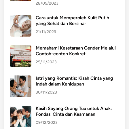
28/05/2023
i
d
Cara untuk Memperoleh Kulit Putih
u
yang Sehat dan Bersinar
p
a
21/11/2023
n
B
Memahami Kesetaraan Gender Melalui
e
Contoh-contoh Konkret
r
25/11/2023
m
a
Istri yang Romantis: Kisah Cinta yang
s
Indah dalam Kehidupan
y
30/11/2023
a
r
a
Kasih Sayang Orang Tua untuk Anak:
Fondasi Cinta dan Keamanan
k
a
09/12/2023
t