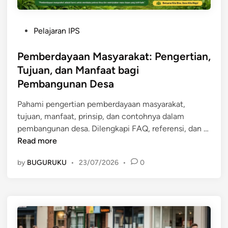
P
Pelajaran IPS
o
s
Pemberdayaan Masyarakat: Pengertian,
t
Tujuan, dan Manfaat bagi
e
Pembangunan Desa
d
i
Pahami pengertian pemberdayaan masyarakat,
n
tujuan, manfaat, prinsip, dan contohnya dalam
P
pembangunan desa. Dilengkapi FAQ, referensi, dan …
e
Read more
m
by
BUGURUKU
•
23/07/2026
•
0
b
e
r
d
a
y