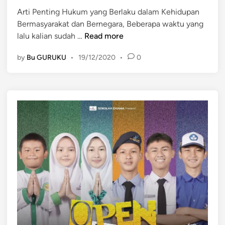
i
a
Arti Penting Hukum yang Berlaku dalam Kehidupan
n
n
Bermasyarakat dan Bernegara, Beberapa waktu yang
S
A
lalu kalian sudah …
Read more
o
r
by
Bu GURUKU
•
19/12/2020
•
0
s
t
i
i
a
P
l
e
M
n
a
t
s
i
y
n
a
g
r
H
a
u
k
k
a
u
t
m