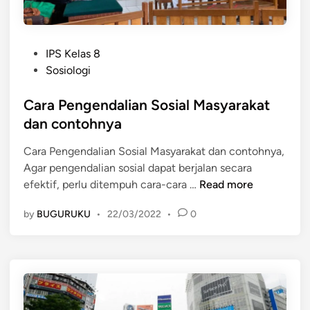
l
t
n
i
a
D
t
n
e
P
a
IPS Kelas 8
y
s
o
s
Sosiologi
a
a
s
S
d
t
Cara Pengendalian Sosial Masyarakat
o
a
e
s
dan contohnya
l
d
i
a
Cara Pengendalian Sosial Masyarakat dan contohnya,
i
a
m
Agar pengendalian sosial dapat berjalan secara
n
l
K
C
efektif, perlu ditempuh cara-cara …
Read more
d
e
a
a
h
by
BUGURUKU
•
22/03/2022
•
0
r
n
i
a
C
d
P
o
u
e
n
p
n
t
a
g
o
n