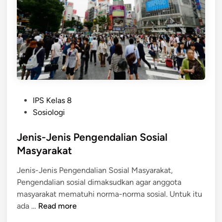
e
h
S
n
n
e
d
y
h
a
a
a
l
r
i
i
a
-
n
H
P
S
IPS Kelas 8
a
o
o
Sosiologi
r
s
s
i
t
Jenis-Jenis Pengendalian Sosial
i
e
a
Masyarakat
d
l
Jenis-Jenis Pengendalian Sosial Masyarakat,
i
M
Pengendalian sosial dimaksudkan agar anggota
n
a
masyarakat mematuhi norma-norma sosial. Untuk itu
s
J
ada …
Read more
y
e
a