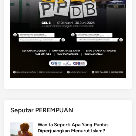
y
a
n
g
B
e
r
l
a
k
u
d
a
l
a
Seputar PEREMPUAN
m
K
Wanita Seperti Apa Yang Pantas
e
Diperjuangkan Menurut Islam?
h