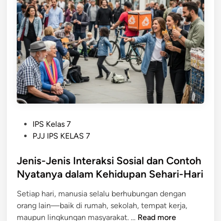
a
a
n
M
a
s
y
a
r
a
P
IPS Kelas 7
k
o
PJJ IPS KELAS 7
a
s
t
t
Jenis-Jenis Interaksi Sosial dan Contoh
:
e
Nyatanya dalam Kehidupan Sehari-Hari
P
d
e
Setiap hari, manusia selalu berhubungan dengan
i
n
orang lain—baik di rumah, sekolah, tempat kerja,
n
g
J
maupun lingkungan masyarakat. …
Read more