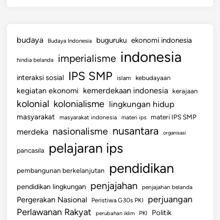
d
a
n
budaya
buguruku
ekonomi indonesia
Budaya Indonesia
B
indonesia
imperialisme
e
hindia belanda
r
IPS SMP
interaksi sosial
islam
kebudayaan
n
kemerdekaan indonesia
kegiatan ekonomi
kerajaan
e
kolonial
kolonialisme
lingkungan hidup
g
a
masyarakat
materi IPS SMP
masyarakat indonesia
materi ips
r
nusantara
nasionalisme
merdeka
organisasi
a
pelajaran ips
pancasila
pendidikan
pembangunan berkelanjutan
penjajahan
pendidikan lingkungan
penjajahan belanda
perjuangan
Pergerakan Nasional
Peristiwa G30s PKI
Perlawanan Rakyat
Politik
perubahan iklim
PKI