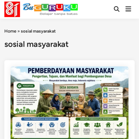
Skip
Mai
to
Open
Men
Search
content
Home
»
sosial masyarakat
sosial masyarakat