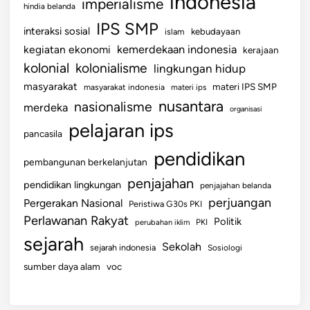
indonesia
imperialisme
hindia belanda
IPS SMP
interaksi sosial
islam
kebudayaan
kemerdekaan indonesia
kegiatan ekonomi
kerajaan
kolonial
kolonialisme
lingkungan hidup
masyarakat
materi IPS SMP
masyarakat indonesia
materi ips
nusantara
nasionalisme
merdeka
organisasi
pelajaran ips
pancasila
pendidikan
pembangunan berkelanjutan
penjajahan
pendidikan lingkungan
penjajahan belanda
perjuangan
Pergerakan Nasional
Peristiwa G30s PKI
Perlawanan Rakyat
Politik
perubahan iklim
PKI
sejarah
Sekolah
sejarah indonesia
Sosiologi
sumber daya alam
voc