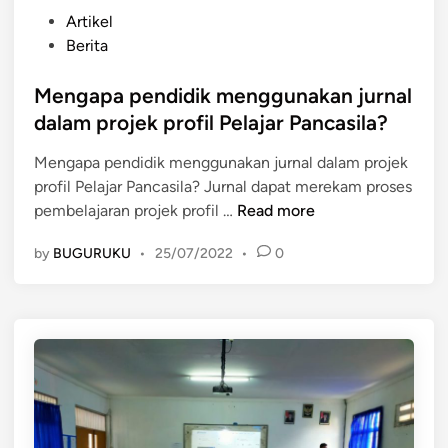
P
Artikel
o
Berita
s
t
Mengapa pendidik menggunakan jurnal
e
dalam projek profil Pelajar Pancasila?
d
Mengapa pendidik menggunakan jurnal dalam projek
i
profil Pelajar Pancasila? Jurnal dapat merekam proses
n
M
pembelajaran projek profil …
Read more
e
by
BUGURUKU
•
25/07/2022
•
0
n
g
a
p
a
p
e
n