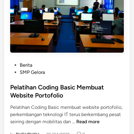
d
i
d
i
k
m
e
n
g
P
Berita
g
o
SMP Gelora
u
s
n
t
Pelatihan Coding Basic Membuat
a
e
k
Website Portofolio
d
a
Pelatihan Coding Basic membuat website portofolio,
i
n
perkembangan teknologi IT terus berkembang pesat
n
j
P
seiring dengan mobilitas dan …
Read more
u
e
r