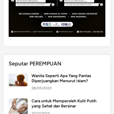
e
l
m
P
b
e
u
l
a
a
t
j
W
a
e
r
b
P
s
a
Seputar PEREMPUAN
i
n
t
c
Wanita Seperti Apa Yang Pantas
e
a
Diperjuangkan Menurut Islam?
P
s
28/05/2023
o
i
r
l
Cara untuk Memperoleh Kulit Putih
t
a
yang Sehat dan Bersinar
o
?
f
21/11/2023