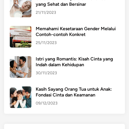
yang Sehat dan Bersinar
n
n
o
d
21/11/2023
m
i
i
I
Memahami Kesetaraan Gender Melalui
d
n
Contoh-contoh Konkret
a
d
25/11/2023
n
o
T
n
Istri yang Romantis: Kisah Cinta yang
a
e
Indah dalam Kehidupan
n
s
30/11/2023
t
i
a
a
n
Kasih Sayang Orang Tua untuk Anak:
Fondasi Cinta dan Keamanan
g
a
09/12/2023
n
K
e