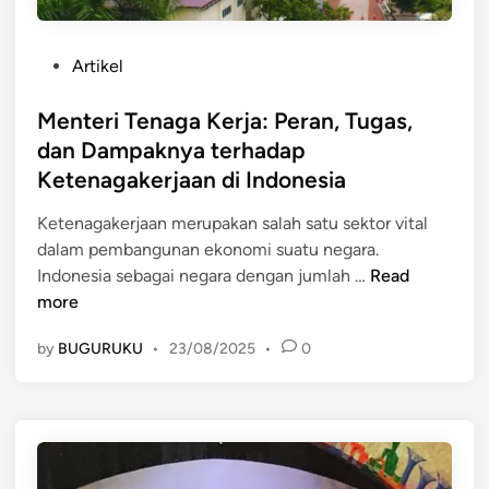
P
Artikel
o
s
Menteri Tenaga Kerja: Peran, Tugas,
t
dan Dampaknya terhadap
e
Ketenagakerjaan di Indonesia
d
i
Ketenagakerjaan merupakan salah satu sektor vital
n
dalam pembangunan ekonomi suatu negara.
M
Indonesia sebagai negara dengan jumlah …
Read
e
more
n
by
BUGURUKU
•
23/08/2025
•
0
t
e
r
i
T
e