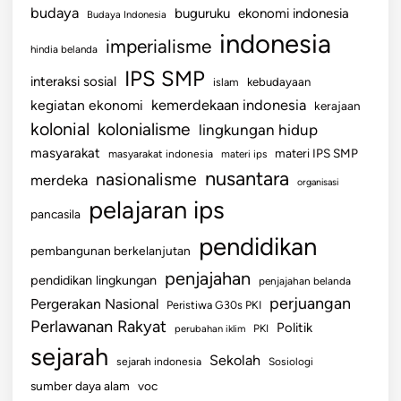
m
budaya
buguruku
ekonomi indonesia
Budaya Indonesia
a
indonesia
imperialisme
n
hindia belanda
u
IPS SMP
interaksi sosial
islam
kebudayaan
s
kemerdekaan indonesia
kegiatan ekonomi
kerajaan
i
kolonial
kolonialisme
lingkungan hidup
a
a
masyarakat
materi IPS SMP
masyarakat indonesia
materi ips
n
nusantara
nasionalisme
merdeka
organisasi
pelajaran ips
pancasila
pendidikan
pembangunan berkelanjutan
penjajahan
pendidikan lingkungan
penjajahan belanda
perjuangan
Pergerakan Nasional
Peristiwa G30s PKI
Perlawanan Rakyat
Politik
perubahan iklim
PKI
sejarah
Sekolah
sejarah indonesia
Sosiologi
sumber daya alam
voc