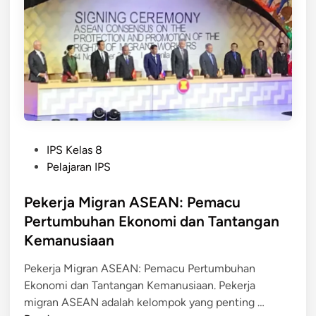
n
a
g
a
K
e
r
j
P
a
IPS Kelas 8
o
:
Pelajaran IPS
s
P
t
Pekerja Migran ASEAN: Pemacu
e
e
r
Pertumbuhan Ekonomi dan Tantangan
d
a
Kemanusiaan
i
n
n
,
Pekerja Migran ASEAN: Pemacu Pertumbuhan
T
Ekonomi dan Tantangan Kemanusiaan. Pekerja
P
u
migran ASEAN adalah kelompok yang penting …