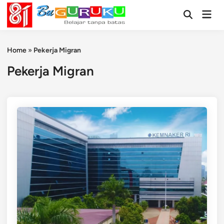
Skip
Mai
to
Open
Men
Search
content
Home
»
Pekerja Migran
Pekerja Migran