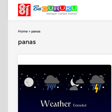
Skip
to
content
Home
»
panas
panas