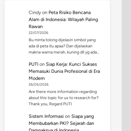
Cindy
on
Peta Risiko Bencana
Alam di Indonesia: Wilayah Paling
Rawan
22/07/2026
Bu minta tolong dijelasin simbol yang
ada di peta itu apaa? Dan dijelaskan
makna warna merah, kuning dll yg ada…
PUTI
on
Siap Kerja: Kunci Sukses
Memasuki Dunia Profesional di Era
Modern
26/05/2026
Are there more information regarding
about this topic for us to research for?
Thank you, Regard PUTI
Sistem Informasi
on
Siapa yang
Membubarkan PKI? Sejarah dan
Dampaknya di Indonesia