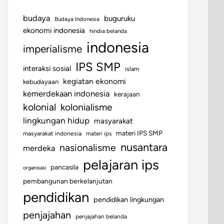
budaya
buguruku
Budaya Indonesia
ekonomi indonesia
hindia belanda
indonesia
imperialisme
IPS SMP
interaksi sosial
islam
kegiatan ekonomi
kebudayaan
kemerdekaan indonesia
kerajaan
kolonial
kolonialisme
lingkungan hidup
masyarakat
materi IPS SMP
masyarakat indonesia
materi ips
nusantara
nasionalisme
merdeka
pelajaran ips
pancasila
organisasi
pembangunan berkelanjutan
pendidikan
pendidikan lingkungan
penjajahan
penjajahan belanda