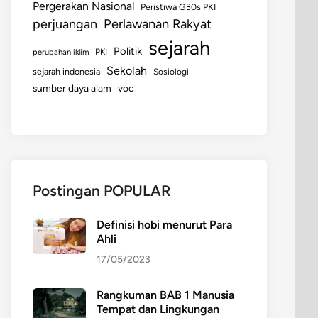
Pergerakan Nasional
Peristiwa G30s PKI
perjuangan
Perlawanan Rakyat
sejarah
Politik
perubahan iklim
PKI
Sekolah
sejarah indonesia
Sosiologi
sumber daya alam
voc
Postingan POPULAR
Definisi hobi menurut Para
Ahli
17/05/2023
Rangkuman BAB 1 Manusia
Tempat dan Lingkungan