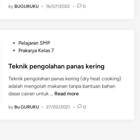
e
by
BUGURUKU
•
16/07/2022
•
0
b
e
l
u
m
P
Pelajaran SMP
b
o
Prakarya Kelas 7
e
s
r
t
Teknik pengolahan panas kering
a
e
n
Teknik pengolahan panas kering (dry heat cooking)
d
g
adalah mengolah makanan tanpa bantuan bahan
i
k
T
dasar cairan untuk …
Read more
n
a
e
t
by
Bu GURUKU
•
27/02/2021
•
0
k
s
n
e
i
k
k
o
p