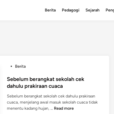
Berita
Pedagogi
Sejarah
Pen
P
Berita
o
s
Sebelum berangkat sekolah cek
t
dahulu prakiraan cuaca
e
Sebelum berangkat sekolah cek dahulu prakiraan
d
cuaca, menjelang awal masuk sekolah cuaca tidak
i
S
menentu kadang hujan, …
Read more
n