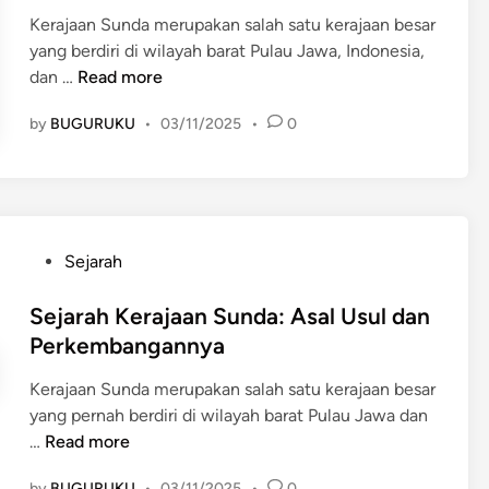
e
l
u
n
n
Kerajaan Sunda merupakan salah satu kerajaan besar
d
i
n
M
d
yang berdiri di wilayah barat Pulau Jawa, Indonesia,
i
w
d
a
a
K
dan …
Read more
n
a
a
j
e
n
a
by
BUGURUKU
•
03/11/2025
•
0
h
g
p
i
i
a
d
d
h
u
a
i
p
l
t
a
P
Sejarah
a
:
n
o
m
P
P
s
Sejarah Kerajaan Sunda: Asal Usul dan
K
e
o
t
Perkembangannya
e
r
l
e
j
a
Kerajaan Sunda merupakan salah satu kerajaan besar
i
d
a
n
yang pernah berdiri di wilayah barat Pulau Jawa dan
t
i
y
g
S
…
Read more
i
n
a
B
e
k
a
by
BUGURUKU
•
03/11/2025
•
0