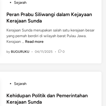
a
n
p
P
Sejarah
n
K
e
o
g
e
r
s
Peran Prabu Siliwangi dalam Kejayaan
a
r
c
t
Kerajaan Sunda
n
a
a
e
d
Kerajaan Sunda merupakan salah satu kerajaan besar
j
y
d
a
yang pernah berdiri di wilayah barat Pulau Jawa.
a
a
i
P
l
Kerajaan …
Read more
a
a
n
e
a
n
n
by
BUGURUKU
•
04/11/2025
•
0
r
m
S
K
a
K
u
e
n
e
n
r
P
r
d
a
r
a
a
j
a
j
d
a
P
Sejarah
b
a
e
a
o
u
a
n
n
s
Kehidupan Politik dan Pemerintahan
S
n
g
S
t
Kerajaan Sunda
i
S
a
u