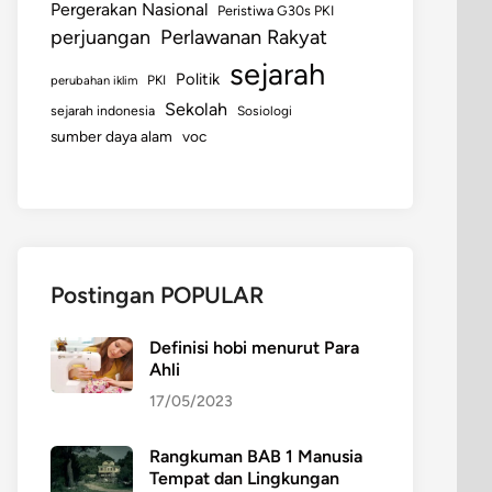
Pergerakan Nasional
Peristiwa G30s PKI
perjuangan
Perlawanan Rakyat
sejarah
Politik
perubahan iklim
PKI
Sekolah
sejarah indonesia
Sosiologi
sumber daya alam
voc
Postingan POPULAR
Definisi hobi menurut Para
Ahli
17/05/2023
Rangkuman BAB 1 Manusia
Tempat dan Lingkungan