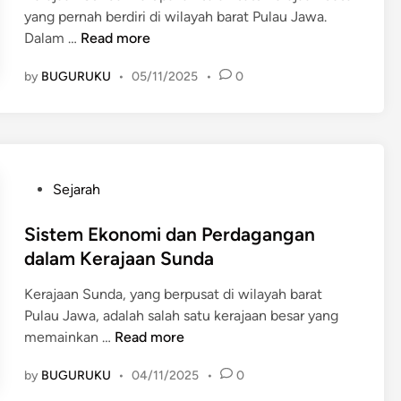
a
j
a
n
yang pernah berdiri di wilayah barat Pulau Jawa.
:
a
a
P
Dalam …
Read more
C
j
n
e
a
a
by
BUGURUKU
•
05/11/2025
•
0
S
n
n
r
u
g
d
a
n
a
i
n
d
r
,
h
a
u
P
i
:
h
P
Sejarah
r
n
F
H
o
a
g
a
i
s
Sistem Ekonomi dan Perdagangan
s
g
k
n
t
dalam Kerajaan Sunda
a
a
t
d
e
s
P
o
Kerajaan Sunda, yang berpusat di wilayah barat
u
d
t
e
r
Pulau Jawa, adalah salah satu kerajaan besar yang
-
i
i
l
S
P
memainkan …
Read more
B
n
,
a
i
e
u
d
b
by
BUGURUKU
•
04/11/2025
•
0
s
n
d
a
u
t
y