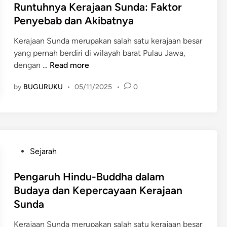
n
d
n
s
Runtuhnya Kerajaan Sunda: Faktor
g
e
S
t
Penyebab dan Akibatnya
g
r
u
e
a
n
n
Kerajaan Sunda merupakan salah satu kerajaan besar
d
l
d
yang pernah berdiri di wilayah barat Pulau Jawa,
i
a
a
R
dengan …
Read more
n
n
:
u
K
D
by
BUGURUKU
•
05/11/2025
•
0
n
e
a
t
r
r
u
a
i
h
j
P
n
a
a
y
P
Sejarah
a
k
a
o
n
u
K
s
Pengaruh Hindu-Buddha dalam
S
a
e
t
Budaya dan Kepercayaan Kerajaan
u
n
r
e
Sunda
n
P
a
d
d
a
j
i
Kerajaan Sunda merupakan salah satu kerajaan besar