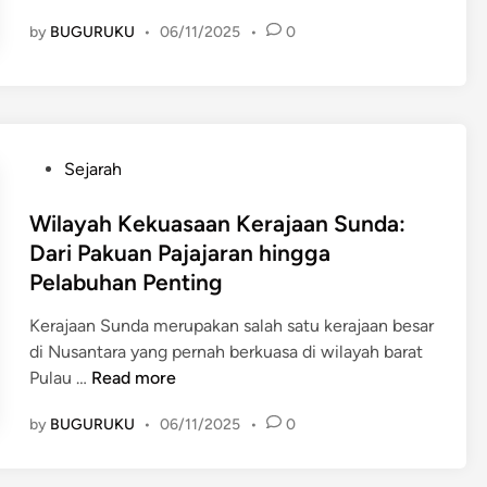
a
by
BUGURUKU
•
06/11/2025
•
0
r
i
s
a
n
K
P
Sejarah
e
o
r
s
Wilayah Kekuasaan Kerajaan Sunda:
a
t
Dari Pakuan Pajajaran hingga
j
e
Pelabuhan Penting
a
d
a
i
Kerajaan Sunda merupakan salah satu kerajaan besar
n
n
di Nusantara yang pernah berkuasa di wilayah barat
S
W
Pulau …
Read more
u
i
by
BUGURUKU
•
06/11/2025
•
0
n
l
d
a
a
y