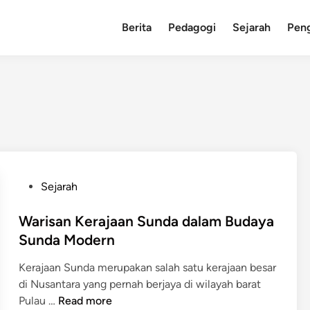
Berita
Pedagogi
Sejarah
Pen
P
Sejarah
o
s
Warisan Kerajaan Sunda dalam Budaya
t
Sunda Modern
e
Kerajaan Sunda merupakan salah satu kerajaan besar
d
di Nusantara yang pernah berjaya di wilayah barat
i
W
Pulau …
Read more
n