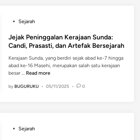
d
a
a
h
l
K
P
Sejarah
a
e
o
m
k
s
Jejak Peninggalan Kerajaan Sunda:
B
u
t
Candi, Prasasti, dan Artefak Bersejarah
u
a
e
d
Kerajaan Sunda, yang berdiri sejak abad ke-7 hingga
s
d
a
abad ke-16 Masehi, merupakan salah satu kerajaan
a
i
J
y
besar …
Read more
a
n
e
a
n
by
BUGURUKU
•
05/11/2025
•
0
j
S
K
a
u
e
k
n
r
P
d
a
e
a
j
n
M
a
P
Sejarah
i
o
a
o