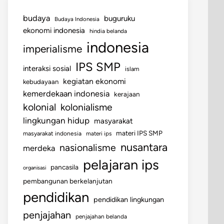
budaya
buguruku
Budaya Indonesia
ekonomi indonesia
hindia belanda
indonesia
imperialisme
IPS SMP
interaksi sosial
islam
kegiatan ekonomi
kebudayaan
kemerdekaan indonesia
kerajaan
kolonial
kolonialisme
lingkungan hidup
masyarakat
materi IPS SMP
masyarakat indonesia
materi ips
nusantara
nasionalisme
merdeka
pelajaran ips
pancasila
organisasi
pembangunan berkelanjutan
pendidikan
pendidikan lingkungan
penjajahan
penjajahan belanda