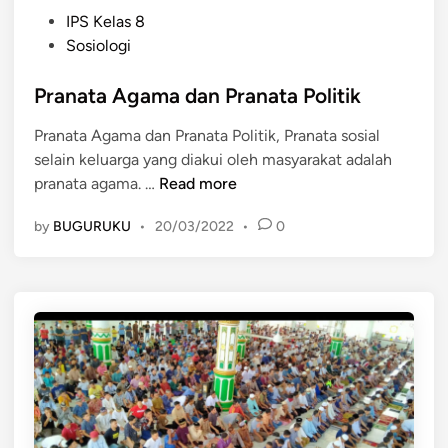
P
IPS Kelas 8
o
Sosiologi
s
t
Pranata Agama dan Pranata Politik
e
Pranata Agama dan Pranata Politik, Pranata sosial
d
selain keluarga yang diakui oleh masyarakat adalah
i
P
pranata agama. …
Read more
n
r
by
BUGURUKU
•
20/03/2022
•
0
a
n
a
t
a
A
g
a
m
a