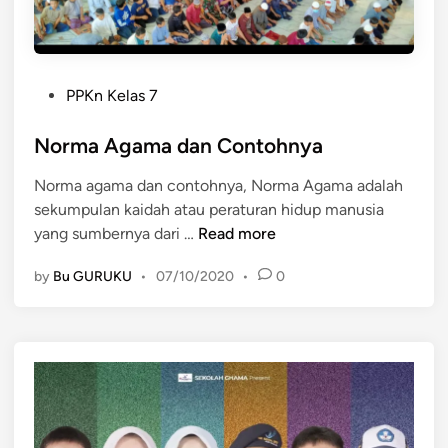
d
a
n
P
P
PPKn Kelas 7
o
r
s
Norma Agama dan Contohnya
a
t
n
Norma agama dan contohnya, Norma Agama adalah
e
a
sekumpulan kaidah atau peraturan hidup manusia
d
t
N
yang sumbernya dari …
Read more
i
a
o
n
P
by
Bu GURUKU
•
07/10/2020
•
0
r
o
m
l
a
i
A
t
g
i
a
k
m