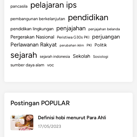
pelajaran ips
pancasila
pendidikan
pembangunan berkelanjutan
penjajahan
pendidikan lingkungan
penjajahan belanda
perjuangan
Pergerakan Nasional
Peristiwa G30s PKI
Perlawanan Rakyat
Politik
perubahan iklim
PKI
sejarah
Sekolah
sejarah indonesia
Sosiologi
sumber daya alam
voc
Postingan POPULAR
Definisi hobi menurut Para Ahli
17/05/2023