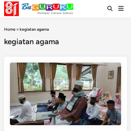
Skip
Mai
to
Open
Men
Search
content
Home
»
kegiatan agama
kegiatan agama