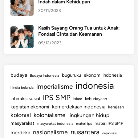
Indah dalam Kehidupan
30/11/2023
Kasih Sayang Orang Tua untuk Anak:
Fondasi Cinta dan Keamanan
09/12/2023
budaya
buguruku
ekonomi indonesia
Budaya Indonesia
indonesia
imperialisme
hindia belanda
IPS SMP
interaksi sosial
islam
kebudayaan
kemerdekaan indonesia
kegiatan ekonomi
kerajaan
kolonial
kolonialisme
lingkungan hidup
masyarakat
materi IPS SMP
masyarakat indonesia
materi ips
nusantara
nasionalisme
merdeka
organisasi