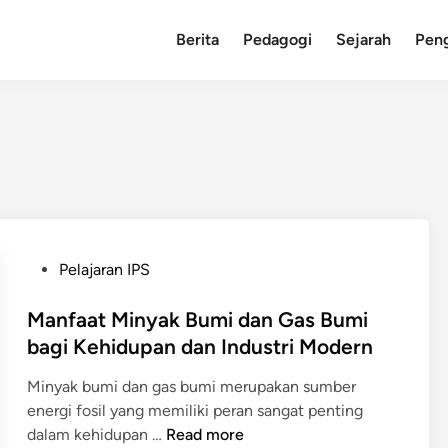
Berita
Pedagogi
Sejarah
Pen
P
Pelajaran IPS
o
s
Manfaat Minyak Bumi dan Gas Bumi
t
bagi Kehidupan dan Industri Modern
e
Minyak bumi dan gas bumi merupakan sumber
d
energi fosil yang memiliki peran sangat penting
i
M
dalam kehidupan …
Read more
n