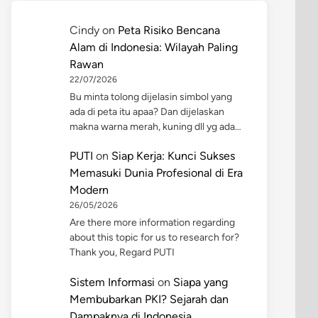
Cindy
on
Peta Risiko Bencana
Alam di Indonesia: Wilayah Paling
Rawan
22/07/2026
Bu minta tolong dijelasin simbol yang
ada di peta itu apaa? Dan dijelaskan
makna warna merah, kuning dll yg ada…
PUTI
on
Siap Kerja: Kunci Sukses
Memasuki Dunia Profesional di Era
Modern
26/05/2026
Are there more information regarding
about this topic for us to research for?
Thank you, Regard PUTI
Sistem Informasi
on
Siapa yang
Membubarkan PKI? Sejarah dan
Dampaknya di Indonesia