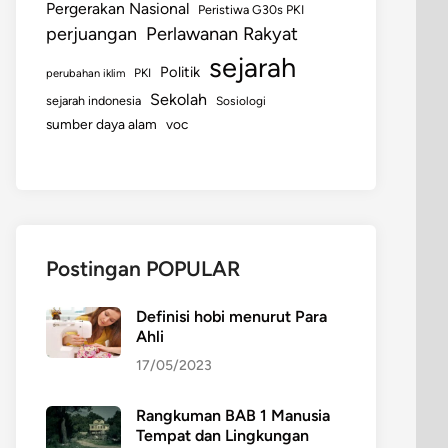
Pergerakan Nasional
Peristiwa G30s PKI
perjuangan
Perlawanan Rakyat
sejarah
Politik
perubahan iklim
PKI
Sekolah
sejarah indonesia
Sosiologi
sumber daya alam
voc
Postingan POPULAR
Definisi hobi menurut Para
Ahli
17/05/2023
Rangkuman BAB 1 Manusia
Tempat dan Lingkungan