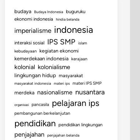
budaya
buguruku
Budaya Indonesia
ekonomi indonesia
hindia belanda
indonesia
imperialisme
IPS SMP
interaksi sosial
islam
kegiatan ekonomi
kebudayaan
kemerdekaan indonesia
kerajaan
kolonial
kolonialisme
lingkungan hidup
masyarakat
materi IPS SMP
masyarakat indonesia
materi ips
nusantara
nasionalisme
merdeka
pelajaran ips
pancasila
organisasi
pembangunan berkelanjutan
pendidikan
pendidikan lingkungan
penjajahan
penjajahan belanda