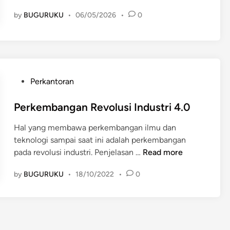
a
by
BUGURUKU
•
06/05/2026
•
0
n
f
a
a
t
M
P
Perkantoran
i
o
n
s
Perkembangan Revolusi Industri 4.0
y
t
Hal yang membawa perkembangan ilmu dan
a
e
teknologi sampai saat ini adalah perkembangan
k
d
P
pada revolusi industri. Penjelasan …
Read more
B
i
e
u
n
by
BUGURUKU
•
18/10/2022
•
0
r
m
k
i
e
d
m
a
b
n