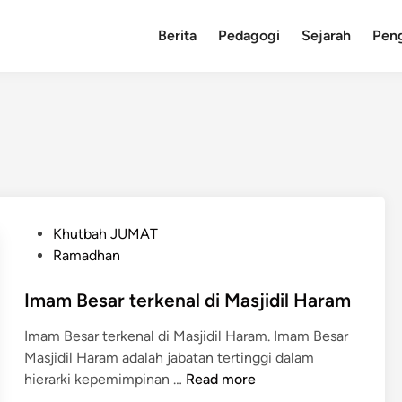
Berita
Pedagogi
Sejarah
Pen
P
Khutbah JUMAT
o
Ramadhan
s
t
Imam Besar terkenal di Masjidil Haram
e
Imam Besar terkenal di Masjidil Haram. Imam Besar
d
Masjidil Haram adalah jabatan tertinggi dalam
i
I
hierarki kepemimpinan …
Read more
n
m