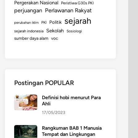
Pergerakan Nasional
Peristiwa G30s PKI
perjuangan
Perlawanan Rakyat
sejarah
Politik
perubahan iklim
PKI
Sekolah
sejarah indonesia
Sosiologi
sumber daya alam
voc
Postingan POPULAR
Definisi hobi menurut Para
Ahli
17/05/2023
Rangkuman BAB 1 Manusia
Tempat dan Lingkungan