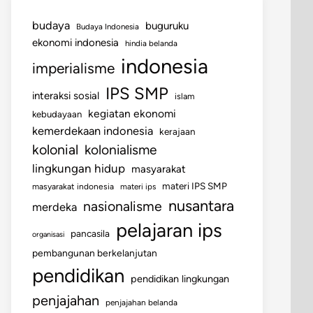
budaya
buguruku
Budaya Indonesia
ekonomi indonesia
hindia belanda
indonesia
imperialisme
IPS SMP
interaksi sosial
islam
kegiatan ekonomi
kebudayaan
kemerdekaan indonesia
kerajaan
kolonial
kolonialisme
lingkungan hidup
masyarakat
materi IPS SMP
masyarakat indonesia
materi ips
nusantara
nasionalisme
merdeka
pelajaran ips
pancasila
organisasi
pembangunan berkelanjutan
pendidikan
pendidikan lingkungan
penjajahan
penjajahan belanda