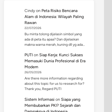
Cindy
on
Peta Risiko Bencana
Alam di Indonesia: Wilayah Paling
Rawan
22/07/2026
Bu minta tolong dijelasin simbol yang
ada di peta itu apaa? Dan dijelaskan
makna warna merah, kuning dll yg ada…
PUTI
on
Siap Kerja: Kunci Sukses
Memasuki Dunia Profesional di Era
Modern
26/05/2026
Are there more information regarding
about this topic for us to research for?
Thank you, Regard PUTI
Sistem Informasi
on
Siapa yang
Membubarkan PKI? Sejarah dan
Dampaknya di Indonesia