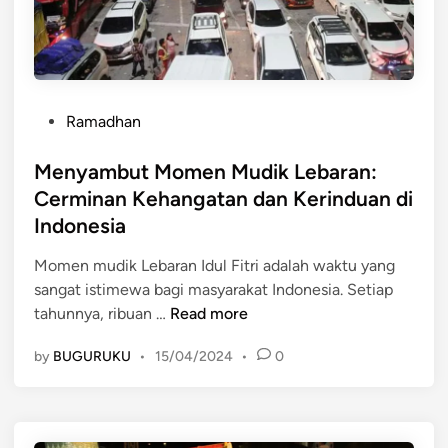
a
l
a
m
a
P
n
Ramadhan
o
:
s
Menyambut Momen Mudik Lebaran:
B
t
u
Cerminan Kehangatan dan Kerinduan di
e
l
Indonesia
d
e
i
M
Momen mudik Lebaran Idul Fitri adalah waktu yang
n
e
sangat istimewa bagi masyarakat Indonesia. Setiap
M
r
tahunnya, ribuan …
Read more
e
a
by
BUGURUKU
•
15/04/2024
•
0
n
y
y
a
a
k
m
a