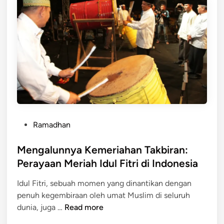
b
n
u
L
t
e
M
b
o
a
m
r
e
a
n
n
M
I
u
d
P
d
u
Ramadhan
o
i
l
s
Mengalunnya Kemeriahan Takbiran:
k
F
t
L
i
Perayaan Meriah Idul Fitri di Indonesia
e
e
t
Idul Fitri, sebuah momen yang dinantikan dengan
d
b
r
penuh kegembiraan oleh umat Muslim di seluruh
i
a
i
M
dunia, juga …
Read more
n
r
d
e
a
i