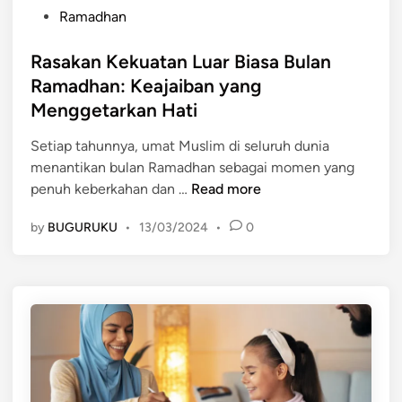
P
d
d
Ramadhan
o
h
a
s
Rasakan Kekuatan Luar Biasa Bulan
a
t
n
Ramadhan: Keajaiban yang
e
:
Menggetarkan Hati
d
M
i
e
Setiap tahunnya, umat Muslim di seluruh dunia
n
n
menantikan bulan Ramadhan sebagai momen yang
R
d
penuh keberkahan dan …
Read more
a
a
by
BUGURUKU
•
13/03/2024
•
0
s
l
a
a
k
m
a
i
n
n
K
y
e
a
k
L