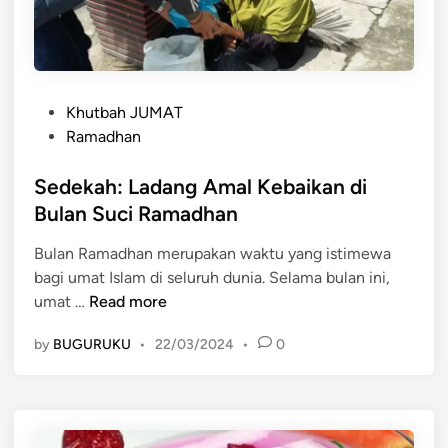
K
g
e
u
e
a
r
c
t
m
i
i
e
a
K
d
r
P
u
Khutbah JUMAT
e
h
o
l
Ramadhan
n
u
s
t
g
b
t
Sedekah: Ladang Amal Kebaikan di
u
a
u
e
m
Bulan Suci Ramadhan
n
n
d
u
K
g
Bulan Ramadhan merupakan waktu yang istimewa
i
n
e
a
bagi umat Islam di seluruh dunia. Selama bulan ini,
n
t
g
n
S
umat …
Read more
u
e
G
e
k
m
l
by
BUGURUKU
•
22/03/2024
•
0
d
P
b
o
e
e
i
b
k
l
r
a
a
a
a
l
h