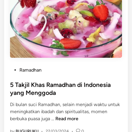
j
a
:
a
n
L
r
a
d
a
n
g
A
m
P
a
Ramadhan
o
l
s
5 Takjil Khas Ramadhan di Indonesia
K
t
e
yang Menggoda
e
b
Di bulan suci Ramadhan, selain menjadi waktu untuk
d
a
meningkatkan ibadah dan spiritualitas, momen
i
i
5
berbuka puasa juga …
Read more
n
k
T
a
by
BUGURUKU
•
22/03/2024
•
0