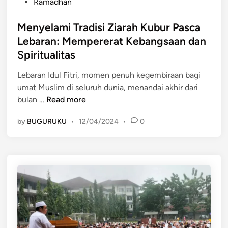
P
a
Ramadhan
e
o
o
n
r
n
s
Menyelami Tradisi Ziarah Kubur Pasca
L
i
e
t
e
Lebaran: Mempererat Kebangsaan dan
a
s
e
b
h
Spiritualitas
i
d
a
I
a
i
r
Lebaran Idul Fitri, momen penuh kegembiraan bagi
d
n
a
umat Muslim di seluruh dunia, menandai akhir dari
u
M
n
bulan …
Read more
l
e
I
F
by
BUGURUKU
•
12/04/2024
•
0
n
d
i
y
u
t
e
l
r
l
F
i
a
i
d
m
t
i
i
r
I
T
i
n
r
:
d