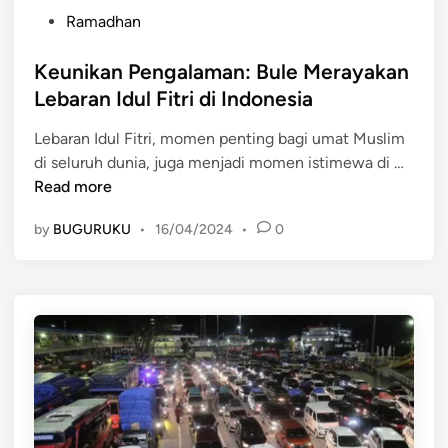
P
Ramadhan
o
s
Keunikan Pengalaman: Bule Merayakan
t
Lebaran Idul Fitri di Indonesia
e
Lebaran Idul Fitri, momen penting bagi umat Muslim
d
K
di seluruh dunia, juga menjadi momen istimewa di …
i
e
Read more
n
u
by
BUGURUKU
•
16/04/2024
•
0
n
i
k
a
n
P
e
n
g