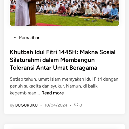
a
M
o
d
a
n
i
g
e
s
n
s
i
e
i
P
Z
t
Ramadhan
a
o
i
W
s
Khutbah Idul Fitri 1445H: Makna Sosial
a
i
t
r
s
Silaturahmi dalam Membangun
e
a
a
Toleransi Antar Umat Beragama
d
h
t
i
K
a
Setiap tahun, umat Islam merayakan Idul Fitri dengan
n
u
B
penuh sukacita dan syukur. Namun, di balik
K
b
u
kegembiraan …
Read more
h
u
d
by
BUGURUKU
•
10/04/2024
•
0
u
r
a
t
P
y
b
a
a
a
s
I