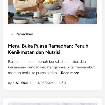
u
e
a
b
t
i
a
h
n
d
L
a
P
u
r
Ramadhan
o
a
i
s
Menu Buka Puasa Ramadhan: Penuh
r
S
t
B
e
Kenikmatan dan Nutrisi
e
i
k
Ramadhan, bulan penuh berkah, telah tiba, dan
d
a
a
bersamaan dengan kedatangannya, kita menyambut
i
s
d
M
momen berbuka puasa setiap …
Read more
n
a
a
e
B
r
by
BUGURUKU
•
11/03/2024
•
0
n
u
P
u
l
e
B
a
n
u
n
a