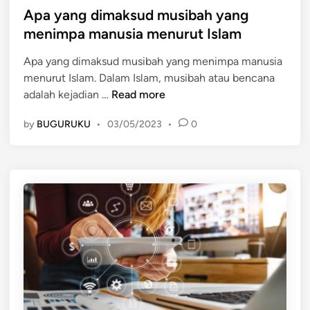
i
t
Apa yang dimaksud musibah yang
n
i
e
h
menimpa manusia menurut Islam
s
d
i
i
Apa yang dimaksud musibah yang menimpa manusia
i
d
menurut Islam. Dalam Islam, musibah atau bencana
n
u
A
adalah kejadian …
Read more
p
p
m
by
BUGURUKU
•
03/05/2023
•
0
a
e
y
n
a
u
n
r
g
u
d
t
i
i
m
s
a
l
k
a
s
m
u