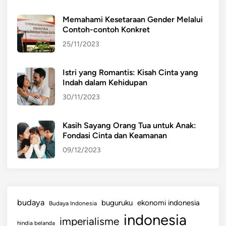
p
Memahami Kesetaraan Gender Melalui
a
Contoh-contoh Konkret
t
25/11/2023
m
e
n
Istri yang Romantis: Kisah Cinta yang
Indah dalam Kehidupan
d
o
30/11/2023
r
o
Kasih Sayang Orang Tua untuk Anak:
n
Fondasi Cinta dan Keamanan
g
09/12/2023
m
u
n
c
budaya
buguruku
ekonomi indonesia
Budaya Indonesia
u
indonesia
l
imperialisme
hindia belanda