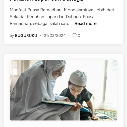
d
I
n
i
n
Manfaat Puasa Ramadhan: Mendalaminya Lebih dari
n
d
Sekadar Penahan Lapar dan Dahaga. Puasa
M
o
Ramadhan, sebagai salah satu …
Read more
a
n
by
BUGURUKU
•
21/03/2024
•
0
n
e
f
s
a
i
a
a
t
y
P
a
u
n
a
g
s
M
a
e
R
n
a
g
m
g
a
o