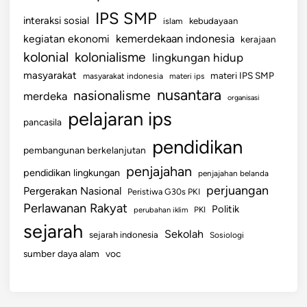
n
IPS SMP
interaksi sosial
y
islam
kebudayaan
a
kemerdekaan indonesia
kegiatan ekonomi
kerajaan
g
kolonial
kolonialisme
lingkungan hidup
l
masyarakat
materi IPS SMP
masyarakat indonesia
materi ips
o
nusantara
nasionalisme
merdeka
organisasi
b
pelajaran ips
a
pancasila
l
pendidikan
pembangunan berkelanjutan
i
s
penjajahan
pendidikan lingkungan
penjajahan belanda
a
perjuangan
Pergerakan Nasional
Peristiwa G30s PKI
s
Perlawanan Rakyat
Politik
perubahan iklim
PKI
i
sejarah
Sekolah
sejarah indonesia
Sosiologi
sumber daya alam
voc