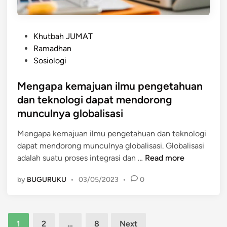
d
m
P
u
Khutbah JUMAT
o
s
Ramadhan
s
i
Sosiologi
t
b
e
Mengapa kemajuan ilmu pengetahuan
a
d
h
dan teknologi dapat mendorong
i
y
munculnya globalisasi
n
a
n
Mengapa kemajuan ilmu pengetahuan dan teknologi
g
dapat mendorong munculnya globalisasi. Globalisasi
M
m
adalah suatu proses integrasi dan …
Read more
e
e
by
BUGURUKU
•
03/05/2023
•
0
n
n
g
i
a
m
Posts
p
p
1
2
…
8
Next