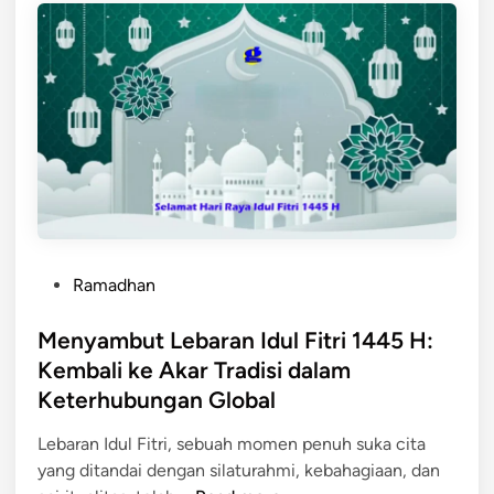
h
c
n
I
a
d
d
L
o
u
e
n
l
b
e
F
a
s
i
r
i
t
a
a
r
n
i
:
P
1
M
Ramadhan
o
4
e
s
Menyambut Lebaran Idul Fitri 1445 H:
4
m
t
5
p
Kembali ke Akar Tradisi dalam
e
H
e
Keterhubungan Global
d
:
r
i
M
e
Lebaran Idul Fitri, sebuah momen penuh suka cita
n
a
r
yang ditandai dengan silaturahmi, kebahagiaan, dan