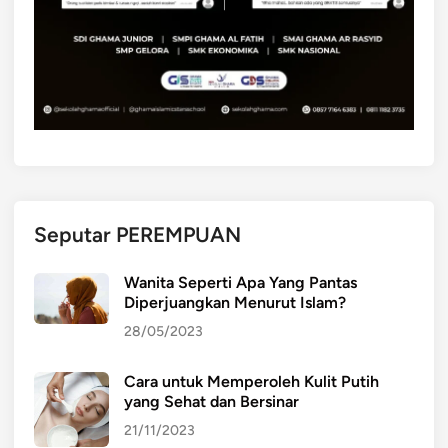
a
m
h
u
a
n
d
a
n
t
e
Seputar PEREMPUAN
k
n
Wanita Seperti Apa Yang Pantas
Diperjuangkan Menurut Islam?
o
l
28/05/2023
o
g
Cara untuk Memperoleh Kulit Putih
i
yang Sehat dan Bersinar
d
21/11/2023
a