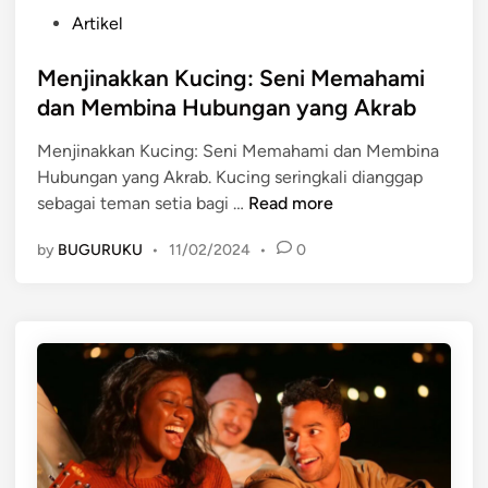
P
Artikel
o
s
Menjinakkan Kucing: Seni Memahami
t
dan Membina Hubungan yang Akrab
e
Menjinakkan Kucing: Seni Memahami dan Membina
d
Hubungan yang Akrab. Kucing seringkali dianggap
i
M
sebagai teman setia bagi …
Read more
n
e
by
BUGURUKU
•
11/02/2024
•
0
n
j
i
n
a
k
k
a
n