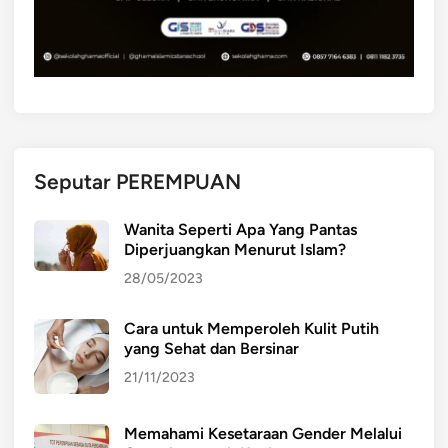
:
a
M
n
E
g
M
A
A
k
H
r
A
a
Seputar PEREMPUAN
M
b
I
Wanita Seperti Apa Yang Pantas
H
Diperjuangkan Menurut Islam?
U
28/05/2023
B
U
Cara untuk Memperoleh Kulit Putih
N
yang Sehat dan Bersinar
G
A
21/11/2023
N
A
Memahami Kesetaraan Gender Melalui