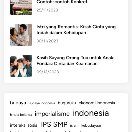
K
Contoh-contoh Konkret
R
25/11/2023
A
B
Istri yang Romantis: Kisah Cinta yang
D
Indah dalam Kehidupan
A
30/11/2023
N
D
A
Kasih Sayang Orang Tua untuk Anak:
Fondasi Cinta dan Keamanan
L
A
09/12/2023
M
D
I
A
budaya
buguruku
ekonomi indonesia
Budaya Indonesia
N
indonesia
imperialisme
T
hindia belanda
A
IPS SMP
interaksi sosial
islam
kebudayaan
R