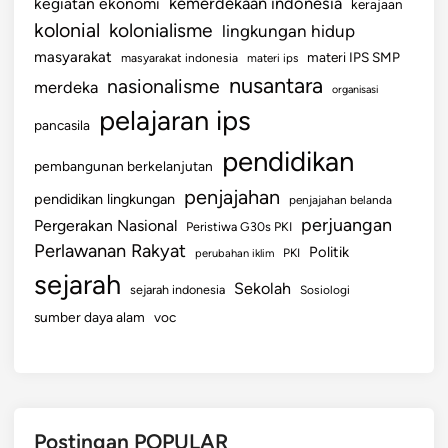
kemerdekaan indonesia
kegiatan ekonomi
kerajaan
A
kolonial
kolonialisme
lingkungan hidup
M
A
masyarakat
materi IPS SMP
masyarakat indonesia
materi ips
N
nusantara
nasionalisme
merdeka
organisasi
U
pelajaran ips
pancasila
S
I
pendidikan
pembangunan berkelanjutan
A
penjajahan
pendidikan lingkungan
penjajahan belanda
perjuangan
Pergerakan Nasional
Peristiwa G30s PKI
Perlawanan Rakyat
Politik
perubahan iklim
PKI
sejarah
Sekolah
sejarah indonesia
Sosiologi
sumber daya alam
voc
Postingan POPULAR