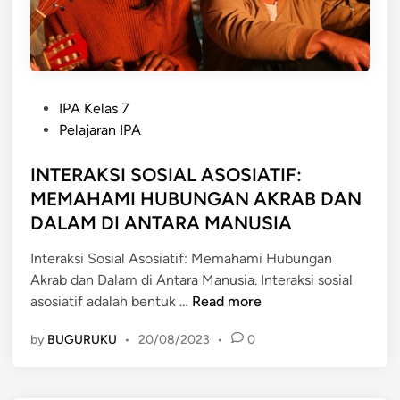
K
u
c
i
n
P
g
IPA Kelas 7
o
:
Pelajaran IPA
s
S
t
INTERAKSI SOSIAL ASOSIATIF:
e
e
n
MEMAHAMI HUBUNGAN AKRAB DAN
d
i
DALAM DI ANTARA MANUSIA
i
M
n
e
Interaksi Sosial Asosiatif: Memahami Hubungan
m
Akrab dan Dalam di Antara Manusia. Interaksi sosial
I
a
asosiatif adalah bentuk …
Read more
N
h
by
BUGURUKU
•
20/08/2023
•
0
T
a
E
m
R
i