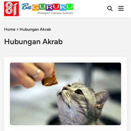
Skip
Mai
to
Open
Men
Search
content
Home
»
Hubungan Akrab
Hubungan Akrab