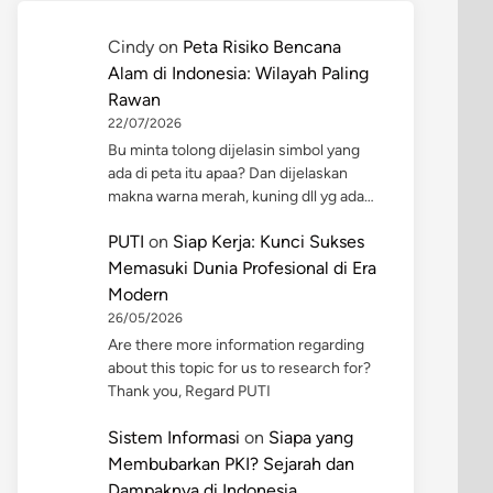
Cindy
on
Peta Risiko Bencana
Alam di Indonesia: Wilayah Paling
Rawan
22/07/2026
Bu minta tolong dijelasin simbol yang
ada di peta itu apaa? Dan dijelaskan
makna warna merah, kuning dll yg ada…
PUTI
on
Siap Kerja: Kunci Sukses
Memasuki Dunia Profesional di Era
Modern
26/05/2026
Are there more information regarding
about this topic for us to research for?
Thank you, Regard PUTI
Sistem Informasi
on
Siapa yang
Membubarkan PKI? Sejarah dan
Dampaknya di Indonesia