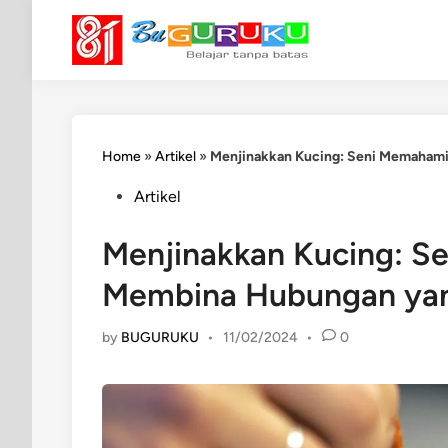
Skip
to
content
Home
»
Artikel
»
Menjinakkan Kucing: Seni Memaham
Posted
Artikel
in
Menjinakkan Kucing: S
Membina Hubungan ya
by
BUGURUKU
•
11/02/2024
•
0