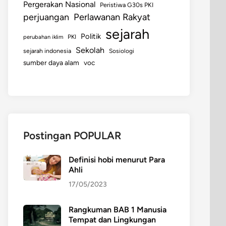
Pergerakan Nasional
Peristiwa G30s PKI
perjuangan
Perlawanan Rakyat
sejarah
Politik
perubahan iklim
PKI
Sekolah
sejarah indonesia
Sosiologi
sumber daya alam
voc
Postingan POPULAR
Definisi hobi menurut Para
Ahli
17/05/2023
Rangkuman BAB 1 Manusia
Tempat dan Lingkungan