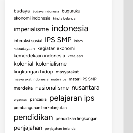
budaya
buguruku
Budaya Indonesia
ekonomi indonesia
hindia belanda
indonesia
imperialisme
IPS SMP
interaksi sosial
islam
kegiatan ekonomi
kebudayaan
kemerdekaan indonesia
kerajaan
kolonial
kolonialisme
lingkungan hidup
masyarakat
materi IPS SMP
masyarakat indonesia
materi ips
nusantara
nasionalisme
merdeka
pelajaran ips
pancasila
organisasi
pembangunan berkelanjutan
pendidikan
pendidikan lingkungan
penjajahan
penjajahan belanda