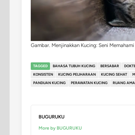
Gambar. Menjinakkan Kucing: Seni Memahami
TAGGED
BAHASA TUBUH KUCING
BERSABAR
DOKT
KONSISTEN
KUCING PELIHARAAN
KUCING SEHAT
M
PANDUAN KUCING
PERAWATAN KUCING
RUANG AMA
BUGURUKU
More by BUGURUKU