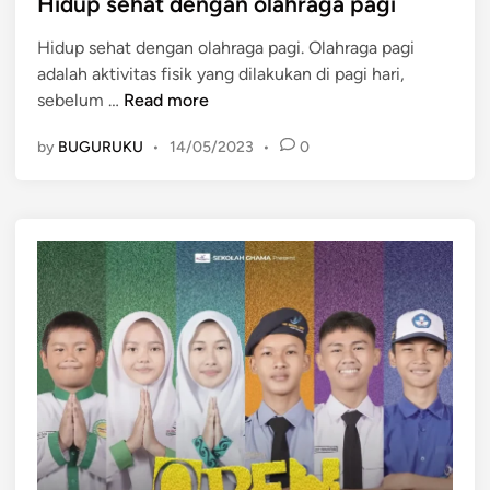
s
Hidup sehat dengan olahraga pagi
t
Hidup sehat dengan olahraga pagi. Olahraga pagi
e
adalah aktivitas fisik yang dilakukan di pagi hari,
d
H
sebelum …
Read more
i
i
n
by
BUGURUKU
•
14/05/2023
•
0
d
u
p
s
e
h
a
t
d
e
n
g
a