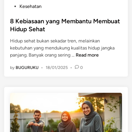
P
Kesehatan
o
s
8 Kebiasaan yang Membantu Membuat
t
Hidup Sehat
e
Hidup sehat bukan sekadar tren, melainkan
d
kebutuhan yang mendukung kualitas hidup jangka
i
8
panjang. Banyak orang sering …
Read more
n
K
by
BUGURUKU
•
18/01/2025
•
0
e
b
i
a
s
a
a
n
y