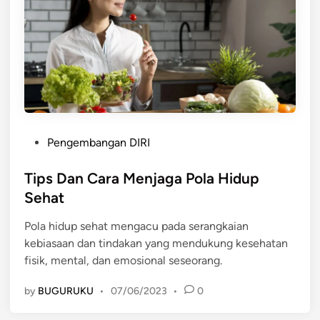
G
A
K
E
S
E
I
M
P
Pengembangan DIRI
B
o
A
s
Tips Dan Cara Menjaga Pola Hidup
N
t
Sehat
G
e
A
Pola hidup sehat mengacu pada serangkaian
d
N
kebiasaan dan tindakan yang mendukung kesehatan
i
D
fisik, mental, dan emosional seseorang.
n
A
L
by
BUGURUKU
•
07/06/2023
•
0
A
M