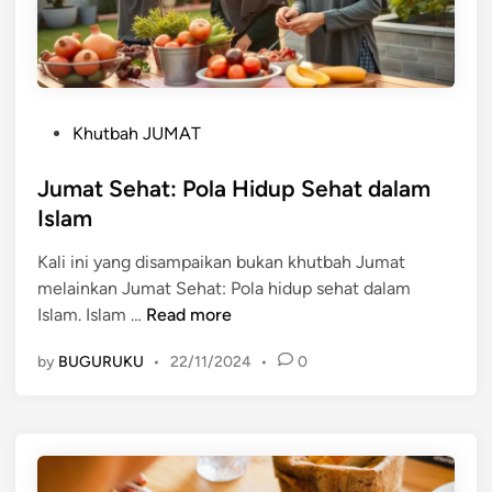
a
n
g
M
e
P
m
Khutbah JUMAT
o
b
s
Jumat Sehat: Pola Hidup Sehat dalam
a
t
n
Islam
e
t
Kali ini yang disampaikan bukan khutbah Jumat
d
u
melainkan Jumat Sehat: Pola hidup sehat dalam
i
M
J
Islam. Islam …
Read more
n
e
u
m
by
BUGURUKU
•
22/11/2024
•
0
m
b
a
u
t
a
S
t
e
H