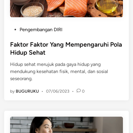
N
A
U
N
H
P
I
E
P
K
R
Pengembangan DIRI
o
E
K
s
Faktor Faktor Yang Mempengaruhi Pola
B
E
t
U
M
Hidup Sehat
e
T
B
Hidup sehat merujuk pada gaya hidup yang
d
U
A
mendukung kesehatan fisik, mental, dan sosial
i
H
N
seseorang.
n
A
G
N
A
by
BUGURUKU
•
07/06/2023
•
0
:
N
M
E
N
J
A