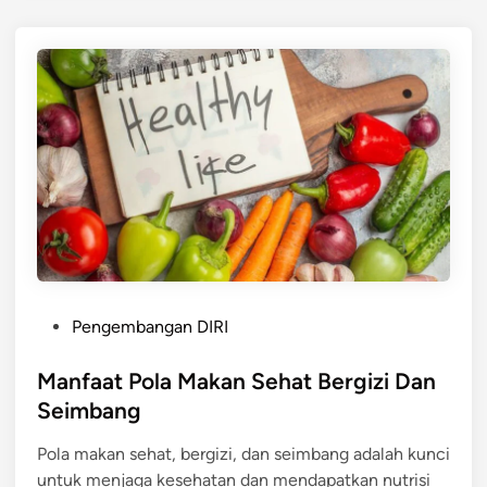
K
E
H
I
D
U
P
A
N
P
Pengembangan DIRI
o
s
Manfaat Pola Makan Sehat Bergizi Dan
t
Seimbang
e
Pola makan sehat, bergizi, dan seimbang adalah kunci
d
untuk menjaga kesehatan dan mendapatkan nutrisi
i