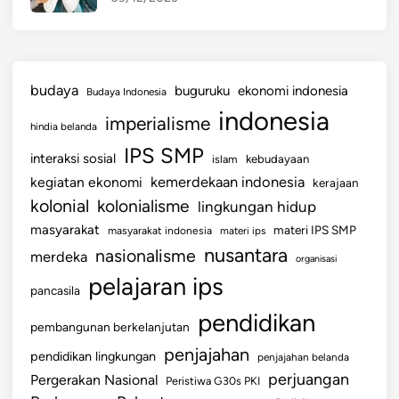
budaya
buguruku
ekonomi indonesia
Budaya Indonesia
indonesia
imperialisme
hindia belanda
IPS SMP
interaksi sosial
islam
kebudayaan
kemerdekaan indonesia
kegiatan ekonomi
kerajaan
kolonial
kolonialisme
lingkungan hidup
masyarakat
materi IPS SMP
masyarakat indonesia
materi ips
nusantara
nasionalisme
merdeka
organisasi
pelajaran ips
pancasila
pendidikan
pembangunan berkelanjutan
penjajahan
pendidikan lingkungan
penjajahan belanda
perjuangan
Pergerakan Nasional
Peristiwa G30s PKI