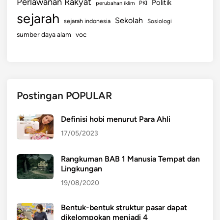
Perlawanan Rakyat
Politik
perubahan iklim
PKI
sejarah
Sekolah
sejarah indonesia
Sosiologi
sumber daya alam
voc
Postingan POPULAR
Definisi hobi menurut Para Ahli
17/05/2023
Rangkuman BAB 1 Manusia Tempat dan
Lingkungan
19/08/2020
Bentuk-bentuk struktur pasar dapat
dikelompokan menjadi 4