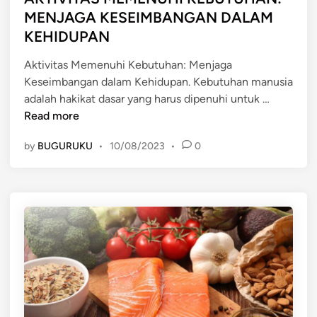
e
A
MENJAGA KESEIMBANGAN DALAM
d
N
KEHIDUPAN
i
U
n
S
Aktivitas Memenuhi Kebutuhan: Menjaga
I
Keseimbangan dalam Kehidupan. Kebutuhan manusia
A
A
adalah hakikat dasar yang harus dipenuhi untuk …
K
:
Read more
T
D
by
BUGURUKU
•
10/08/2023
•
0
I
A
V
S
I
A
T
R
A
H
S
I
M
D
E
U
M
P
E
D