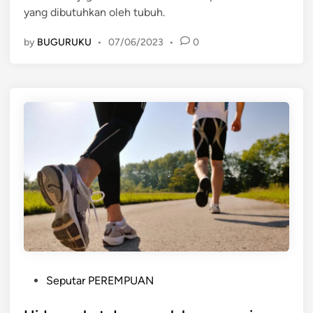
yang dibutuhkan oleh tubuh.
n
by
BUGURUKU
•
07/06/2023
•
0
P
Seputar PEREMPUAN
o