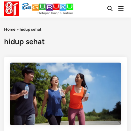
Skip
Mai
to
Open
Men
Search
content
Home
»
hidup sehat
hidup sehat