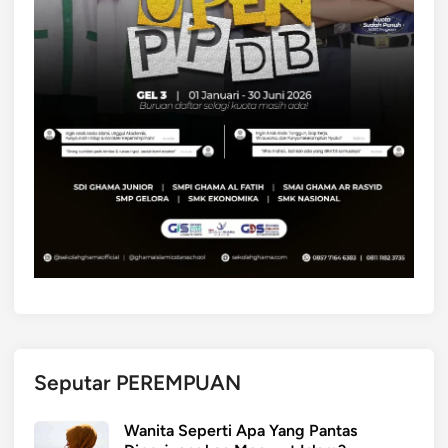
n
o
l
a
h
r
a
g
a
p
a
g
i
Seputar PEREMPUAN
Wanita Seperti Apa Yang Pantas