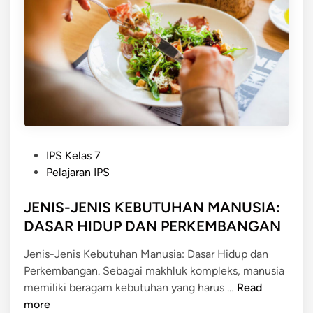
h
i
a
d
t
u
:
p
P
S
o
e
l
h
a
a
H
t
P
i
IPS Kelas 7
o
d
Pelajaran IPS
s
u
t
JENIS-JENIS KEBUTUHAN MANUSIA:
p
e
S
DASAR HIDUP DAN PERKEMBANGAN
d
e
Jenis-Jenis Kebutuhan Manusia: Dasar Hidup dan
i
h
Perkembangan. Sebagai makhluk kompleks, manusia
n
a
J
memiliki beragam kebutuhan yang harus …
Read
t
E
more
d