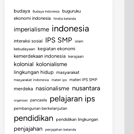
budaya
buguruku
Budaya Indonesia
ekonomi indonesia
hindia belanda
indonesia
imperialisme
IPS SMP
interaksi sosial
islam
kegiatan ekonomi
kebudayaan
kemerdekaan indonesia
kerajaan
kolonial
kolonialisme
lingkungan hidup
masyarakat
materi IPS SMP
masyarakat indonesia
materi ips
nusantara
nasionalisme
merdeka
pelajaran ips
pancasila
organisasi
pembangunan berkelanjutan
pendidikan
pendidikan lingkungan
penjajahan
penjajahan belanda