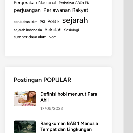
Pergerakan Nasional
Peristiwa G30s PKI
perjuangan
Perlawanan Rakyat
sejarah
Politik
perubahan iklim
PKI
Sekolah
sejarah indonesia
Sosiologi
sumber daya alam
voc
Postingan POPULAR
Definisi hobi menurut Para
Ahli
17/05/2023
Rangkuman BAB 1 Manusia
Tempat dan Lingkungan