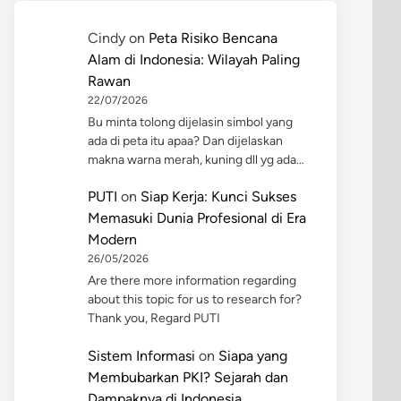
Cindy
on
Peta Risiko Bencana
Alam di Indonesia: Wilayah Paling
Rawan
22/07/2026
Bu minta tolong dijelasin simbol yang
ada di peta itu apaa? Dan dijelaskan
makna warna merah, kuning dll yg ada…
PUTI
on
Siap Kerja: Kunci Sukses
Memasuki Dunia Profesional di Era
Modern
26/05/2026
Are there more information regarding
about this topic for us to research for?
Thank you, Regard PUTI
Sistem Informasi
on
Siapa yang
Membubarkan PKI? Sejarah dan
Dampaknya di Indonesia