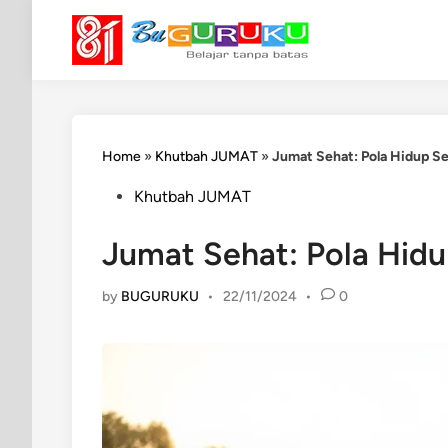
Skip
to
content
Home
»
Khutbah JUMAT
»
Jumat Sehat: Pola Hidup Se
Posted
Khutbah JUMAT
in
Jumat Sehat: Pola Hidu
by
BUGURUKU
•
22/11/2024
•
0