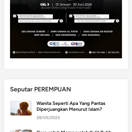
a
n
b
u
a
h
s
e
g
a
r
m
Seputar PEREMPUAN
e
n
Wanita Seperti Apa Yang Pantas
j
Diperjuangkan Menurut Islam?
a
28/05/2023
d
i