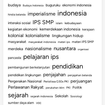
budaya
buguruku
ekonomi indonesia
Budaya Indonesia
indonesia
imperialisme
hindia belanda
IPS SMP
interaksi sosial
islam
kebudayaan
kemerdekaan indonesia
kegiatan ekonomi
kerajaan
kolonial
kolonialisme
lingkungan hidup
masyarakat
materi IPS SMP
masyarakat indonesia
materi ips
nusantara
nasionalisme
merdeka
organisasi
pelajaran ips
pancasila
pendidikan
pembangunan berkelanjutan
penjajahan
pendidikan lingkungan
penjajahan belanda
perjuangan
Pergerakan Nasional
Peristiwa G30s PKI
Perlawanan Rakyat
Politik
perubahan iklim
PKI
sejarah
Sekolah
sejarah indonesia
Sosiologi
sumber daya alam
voc