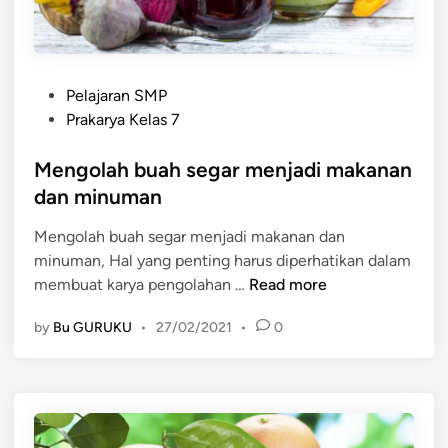
H
a
s
P
i
Pelajaran SMP
o
l
Prakarya Kelas 7
s
S
t
Mengolah buah segar menjadi makanan
a
e
m
dan minuman
d
p
Mengolah buah segar menjadi makanan dan
i
i
minuman, Hal yang penting harus diperhatikan dalam
n
n
M
membuat karya pengolahan …
Read more
g
e
a
by
Bu GURUKU
•
27/02/2021
•
0
n
n
g
B
o
u
l
a
a
h