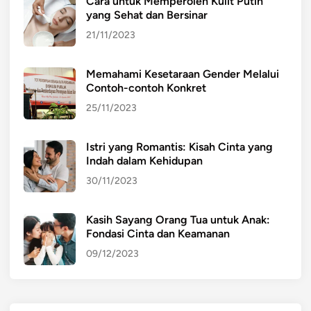
Cara untuk Memperoleh Kulit Putih
m
yang Sehat dan Bersinar
a
k
21/11/2023
a
n
Memahami Kesetaraan Gender Melalui
a
Contoh-contoh Konkret
n
25/11/2023
d
a
Istri yang Romantis: Kisah Cinta yang
n
Indah dalam Kehidupan
m
30/11/2023
i
n
u
Kasih Sayang Orang Tua untuk Anak:
Fondasi Cinta dan Keamanan
m
a
09/12/2023
n