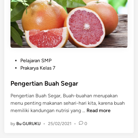
h
b
u
a
h
s
e
g
P
a
Pelajaran SMP
o
r
Prakarya Kelas 7
s
m
t
Pengertian Buah Segar
e
e
n
Pengertian Buah Segar, Buah-buahan merupakan
d
j
menu penting makanan sehari-hari kita, karena buah
i
a
P
memiliki kandungan nutrisi yang …
Read more
n
d
e
i
by
Bu GURUKU
•
25/02/2021
•
0
n
m
g
a