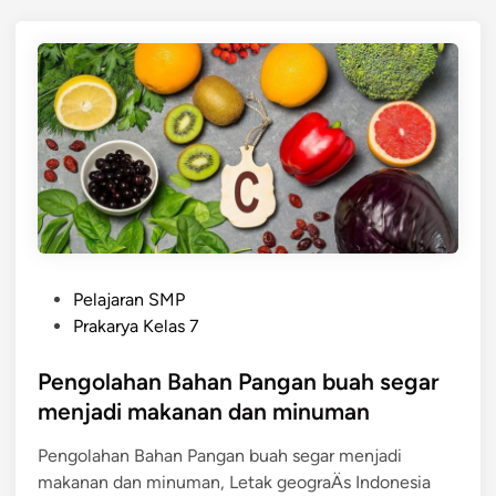
e
k
r
a
t
n
i
a
a
n
n
d
B
a
u
n
a
m
h
i
S
n
P
e
Pelajaran SMP
u
o
g
Prakarya Kelas 7
m
s
a
a
t
Pengolahan Bahan Pangan buah segar
r
n
e
menjadi makanan dan minuman
d
Pengolahan Bahan Pangan buah segar menjadi
i
makanan dan minuman, Letak geograÄs Indonesia
n