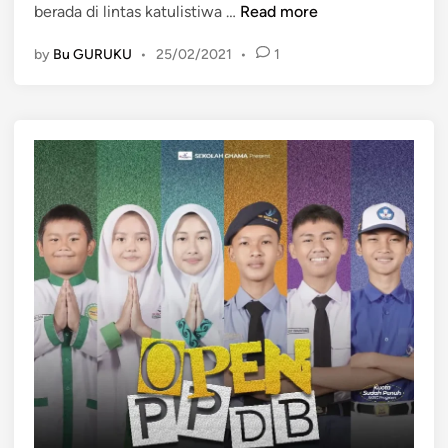
P
berada di lintas katulistiwa …
Read more
e
by
Bu GURUKU
•
25/02/2021
•
1
n
g
o
l
a
h
a
n
B
a
h
a
n
P
a
n
g