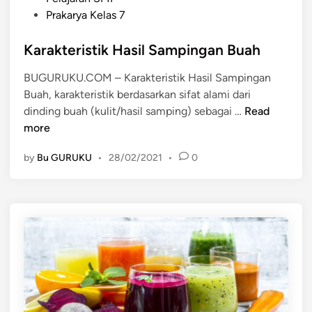
o
Prakarya Kelas 7
s
t
Karakteristik Hasil Sampingan Buah
e
BUGURUKU.COM – Karakteristik Hasil Sampingan
d
Buah, karakteristik berdasarkan sifat alami dari
i
K
dinding buah (kulit/hasil samping) sebagai …
Read
n
a
more
r
by
Bu GURUKU
•
28/02/2021
•
0
a
k
t
e
r
i
s
t
i
k