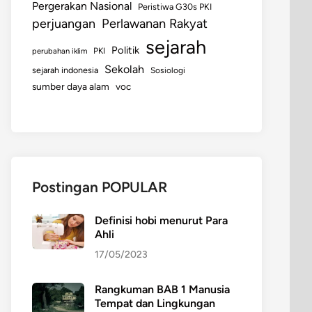
Pergerakan Nasional
Peristiwa G30s PKI
perjuangan
Perlawanan Rakyat
sejarah
Politik
perubahan iklim
PKI
Sekolah
sejarah indonesia
Sosiologi
sumber daya alam
voc
Postingan POPULAR
Definisi hobi menurut Para
Ahli
17/05/2023
Rangkuman BAB 1 Manusia
Tempat dan Lingkungan