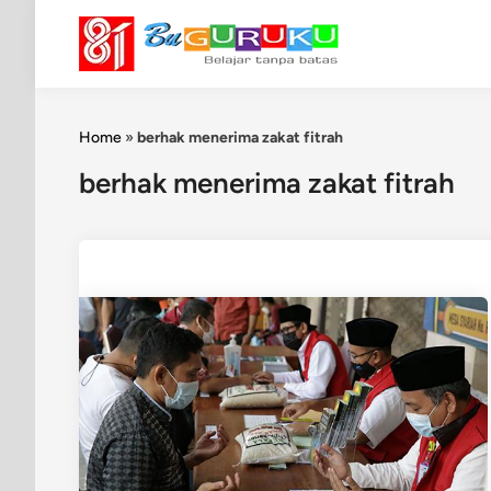
Skip
to
content
Home
»
berhak menerima zakat fitrah
berhak menerima zakat fitrah