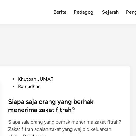
Berita
Pedagogi
Sejarah
Pen
P
Khutbah JUMAT
o
Ramadhan
s
t
Siapa saja orang yang berhak
e
menerima zakat fitrah?
d
Siapa saja orang yang berhak menerima zakat fitrah?
i
Zakat fitrah adalah zakat yang wajib dikeluarkan
n