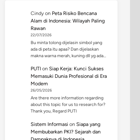
Cindy
on
Peta Risiko Bencana
Alam di Indonesia: Wilayah Paling
Rawan
22/07/2026
Bu minta tolong dijelasin simbol yang
ada di peta itu apaa? Dan dijelaskan
makna warna merah, kuning dll yg ada…
PUTI
on
Siap Kerja: Kunci Sukses
Memasuki Dunia Profesional di Era
Modern
26/05/2026
Are there more information regarding
about this topic for us to research for?
Thank you, Regard PUTI
Sistem Informasi
on
Siapa yang
Membubarkan PKI? Sejarah dan
Dampaknya di Indonesia