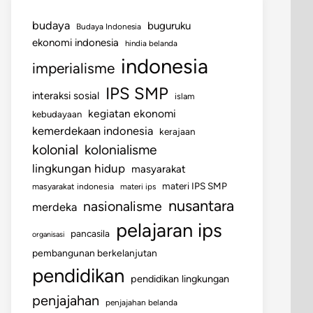
budaya
buguruku
Budaya Indonesia
ekonomi indonesia
hindia belanda
indonesia
imperialisme
IPS SMP
interaksi sosial
islam
kegiatan ekonomi
kebudayaan
kemerdekaan indonesia
kerajaan
kolonial
kolonialisme
lingkungan hidup
masyarakat
materi IPS SMP
masyarakat indonesia
materi ips
nusantara
nasionalisme
merdeka
pelajaran ips
pancasila
organisasi
pembangunan berkelanjutan
pendidikan
pendidikan lingkungan
penjajahan
penjajahan belanda