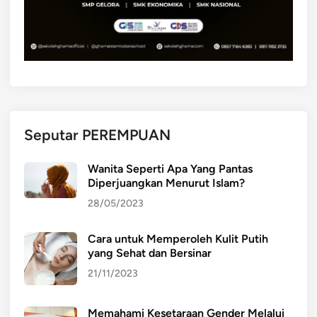
n
o
g
n
M
t
i
o
x
h
)
n
y
a
Seputar PEREMPUAN
Wanita Seperti Apa Yang Pantas
Diperjuangkan Menurut Islam?
28/05/2023
Cara untuk Memperoleh Kulit Putih
yang Sehat dan Bersinar
21/11/2023
Memahami Kesetaraan Gender Melalui