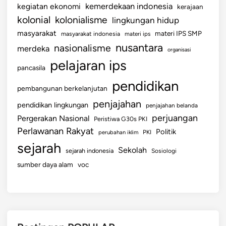
kemerdekaan indonesia
kegiatan ekonomi
kerajaan
kolonial
kolonialisme
lingkungan hidup
masyarakat
materi IPS SMP
masyarakat indonesia
materi ips
nusantara
nasionalisme
merdeka
organisasi
pelajaran ips
pancasila
pendidikan
pembangunan berkelanjutan
penjajahan
pendidikan lingkungan
penjajahan belanda
perjuangan
Pergerakan Nasional
Peristiwa G30s PKI
Perlawanan Rakyat
Politik
perubahan iklim
PKI
sejarah
Sekolah
sejarah indonesia
Sosiologi
sumber daya alam
voc