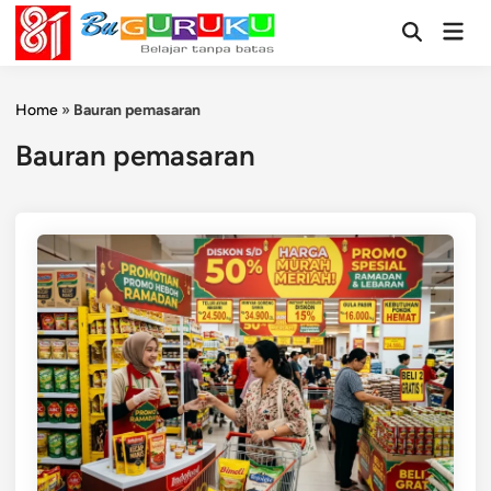
Skip
Mai
to
Open
Men
Search
content
Home
»
Bauran pemasaran
Bauran pemasaran