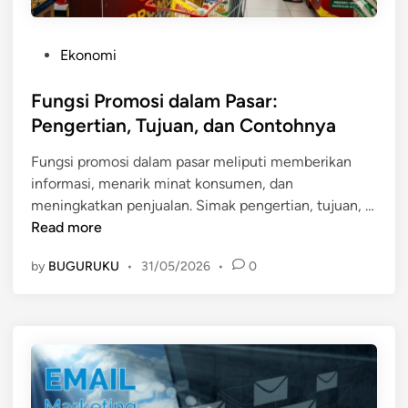
P
Ekonomi
o
s
Fungsi Promosi dalam Pasar:
t
Pengertian, Tujuan, dan Contohnya
e
Fungsi promosi dalam pasar meliputi memberikan
d
informasi, menarik minat konsumen, dan
i
meningkatkan penjualan. Simak pengertian, tujuan, …
n
F
Read more
u
by
BUGURUKU
•
31/05/2026
•
0
n
g
s
i
P
r
o