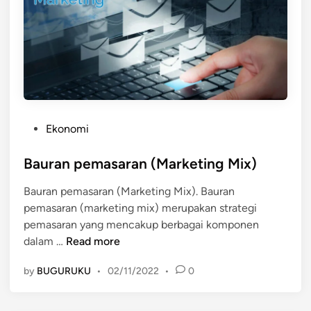
m
o
s
i
d
a
l
P
a
Ekonomi
o
m
s
Bauran pemasaran (Marketing Mix)
P
t
a
Bauran pemasaran (Marketing Mix). Bauran
e
s
pemasaran (marketing mix) merupakan strategi
d
a
pemasaran yang mencakup berbagai komponen
i
r
B
dalam …
Read more
n
:
a
P
by
BUGURUKU
•
02/11/2022
•
0
u
e
r
n
a