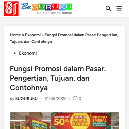
Skip
Mai
to
Open
Men
Search
content
Home
»
Ekonomi
»
Fungsi Promosi dalam Pasar: Pengertian,
Tujuan, dan Contohnya
Posted
Ekonomi
in
Fungsi Promosi dalam Pasar:
Pengertian, Tujuan, dan
Contohnya
by
BUGURUKU
•
31/05/2026
•
0