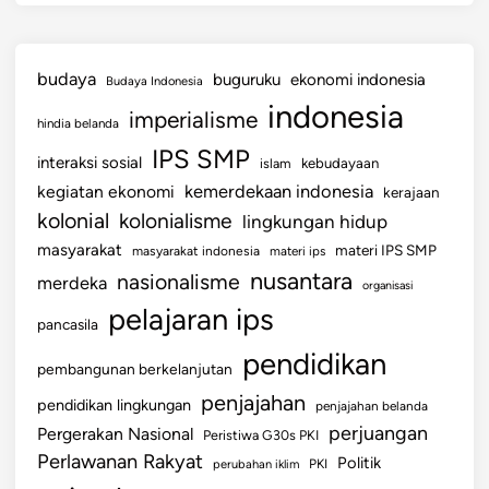
budaya
buguruku
ekonomi indonesia
Budaya Indonesia
indonesia
imperialisme
hindia belanda
IPS SMP
interaksi sosial
islam
kebudayaan
kemerdekaan indonesia
kegiatan ekonomi
kerajaan
kolonial
kolonialisme
lingkungan hidup
masyarakat
materi IPS SMP
masyarakat indonesia
materi ips
nusantara
nasionalisme
merdeka
organisasi
pelajaran ips
pancasila
pendidikan
pembangunan berkelanjutan
penjajahan
pendidikan lingkungan
penjajahan belanda
perjuangan
Pergerakan Nasional
Peristiwa G30s PKI
Perlawanan Rakyat
Politik
perubahan iklim
PKI