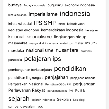
budaya
buguruku
ekonomi indonesia
Budaya Indonesia
indonesia
imperialisme
hindia belanda
IPS SMP
interaksi sosial
islam
kebudayaan
kemerdekaan indonesia
kegiatan ekonomi
kerajaan
kolonial
kolonialisme
lingkungan hidup
masyarakat
materi IPS SMP
masyarakat indonesia
materi ips
nusantara
nasionalisme
merdeka
organisasi
pelajaran ips
pancasila
pendidikan
pembangunan berkelanjutan
penjajahan
pendidikan lingkungan
penjajahan belanda
perjuangan
Pergerakan Nasional
Peristiwa G30s PKI
Perlawanan Rakyat
Politik
perubahan iklim
PKI
sejarah
Sekolah
sejarah indonesia
Sosiologi
sumber daya alam
voc