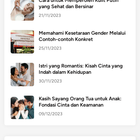
Cara untuk Memperoleh Kulit Putih
n
yang Sehat dan Bersinar
y
a
21/11/2023
d
e
Memahami Kesetaraan Gender Melalui
n
Contoh-contoh Konkret
g
25/11/2023
a
n
Istri yang Romantis: Kisah Cinta yang
B
Indah dalam Kehidupan
a
30/11/2023
r
a
n
Kasih Sayang Orang Tua untuk Anak:
Fondasi Cinta dan Keamanan
g
L
09/12/2023
a
i
n