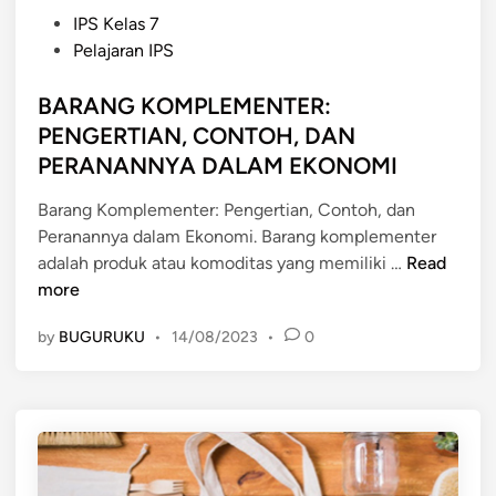
P
IPS Kelas 7
o
Pelajaran IPS
s
t
BARANG KOMPLEMENTER:
e
PENGERTIAN, CONTOH, DAN
d
PERANANNYA DALAM EKONOMI
i
n
Barang Komplementer: Pengertian, Contoh, dan
Peranannya dalam Ekonomi. Barang komplementer
B
adalah produk atau komoditas yang memiliki …
Read
A
more
R
by
BUGURUKU
•
14/08/2023
•
0
A
N
G
K
O
M