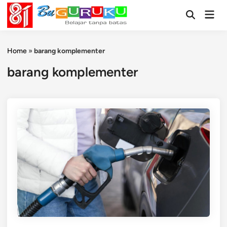
Skip
Mai
to
Open
Men
Search
content
Home
»
barang komplementer
barang komplementer