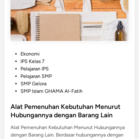
P
L
E
M
E
N
T
P
E
Ekonomi
o
R
IPS Kelas 7
s
:
Pelajaran IPS
t
P
Pelajaran SMP
e
E
SMP Gelora
d
N
SMP Islam GHAMA Al-Fatih
i
G
n
Alat Pemenuhan Kebutuhan Menurut
E
R
Hubungannya dengan Barang Lain
T
Alat Pemenuhan Kebutuhan Menurut Hubungannya
I
dengan Barang Lain. Berdasar hubungannya dengan
A