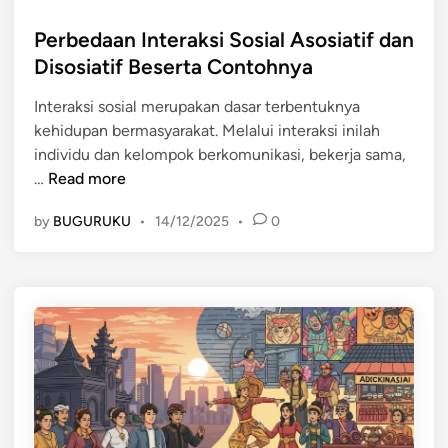
a
s
s
d
t
Perbedaan Interaksi Sosial Asosiatif dan
i
i
e
Disosiatif Beserta Contohnya
m
I
d
i
n
Interaksi sosial merupakan dasar terbentuknya
i
l
d
kehidupan bermasyarakat. Melalui interaksi inilah
n
a
o
individu dan kelompok berkomunikasi, bekerja sama,
s
n
P
…
Read more
i
e
e
,
by
BUGURUKU
•
14/12/2025
•
0
s
r
d
i
b
a
a
e
n
d
A
a
k
a
u
n
l
I
t
n
u
t