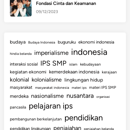
Fondasi Cinta dan Keamanan
09/12/2023
budaya
buguruku
ekonomi indonesia
Budaya Indonesia
indonesia
imperialisme
hindia belanda
IPS SMP
interaksi sosial
islam
kebudayaan
kemerdekaan indonesia
kegiatan ekonomi
kerajaan
kolonial
kolonialisme
lingkungan hidup
masyarakat
materi IPS SMP
masyarakat indonesia
materi ips
nusantara
nasionalisme
merdeka
organisasi
pelajaran ips
pancasila
pendidikan
pembangunan berkelanjutan
penjajahan
pendidikan lingkungan
penjajahan belanda