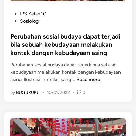
i
A
a
P
s
IPS Kelas 10
l
o
o
Sosiologi
A
s
s
s
t
Perubahan sosial budaya dapat terjadi
i
o
e
a
bila sebuah kebudayaan melakukan
s
d
t
kontak dengan kebudayaan asing
i
i
i
a
n
f
Perubahan sosial budaya dapat terjadi bila sebuah
t
d
kebudayaan melakukan kontak dengan kebudayaan
i
P
a
asing. Ilustrasi interaksi yang …
Read more
f
e
n
d
by
BUGURUKU
•
10/01/2022
•
0
r
D
a
u
i
l
b
s
a
a
o
m
h
s
K
a
i
e