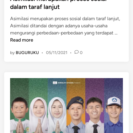
d
t
dalam taraf lanjut
u
i
m
d
Asimilasi merupakan proses sosial dalam taraf lanjut,
n
e
a
Asimilasi ditandai dengan adanya usaha-usaha
m
y
A
mengurangi perbedaan-perbedaan yang terdapat …
p
a
s
Read more
e
a
i
r
n
by
BUGURUKU
•
05/11/2021
•
0
m
m
m
i
u
e
l
d
l
a
a
a
s
h
k
i
t
u
m
e
k
e
r
a
r
j
n
u
a
k
p
d
o
a