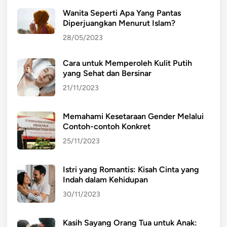
a
n
Wanita Seperti Apa Yang Pantas
m
a
Diperjuangkan Menurut Islam?
t
s
28/05/2023
a
i
r
n
Cara untuk Memperoleh Kulit Putih
a
g
yang Sehat dan Bersinar
f
l
21/11/2023
a
n
Memahami Kesetaraan Gender Melalui
j
Contoh-contoh Konkret
u
25/11/2023
t
Istri yang Romantis: Kisah Cinta yang
Indah dalam Kehidupan
30/11/2023
Kasih Sayang Orang Tua untuk Anak: