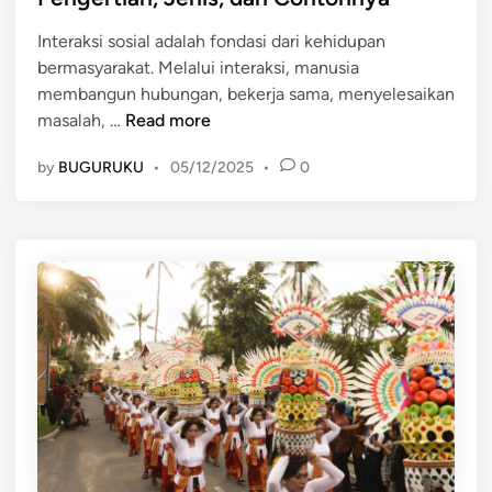
:
e
d
C
r
Interaksi sosial adalah fondasi dari kehidupan
i
o
t
bermasyarakat. Melalui interaksi, manusia
n
n
a
membangun hubungan, bekerja sama, menyelesaikan
t
C
I
masalah, …
Read more
o
o
n
h
n
by
BUGURUKU
•
05/12/2025
•
0
t
I
t
e
n
o
r
t
h
a
e
n
k
r
y
s
a
a
i
k
S
s
o
i
s
S
i
o
a
s
l