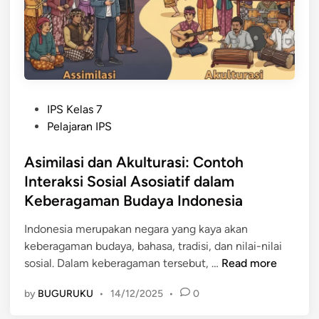
r
e
a
r
s
a
i
k
d
s
a
i
l
P
IPS Kelas 7
S
a
o
Pelajaran IPS
o
m
s
s
P
t
Asimilasi dan Akulturasi: Contoh
i
r
e
Interaksi Sosial Asosiatif dalam
a
o
d
Keberagaman Budaya Indonesia
l
s
i
A
e
n
Indonesia merupakan negara yang kaya akan
s
s
keberagaman budaya, bahasa, tradisi, dan nilai-nilai
o
I
A
sosial. Dalam keberagaman tersebut, …
Read more
s
n
s
i
t
by
BUGURUKU
•
14/12/2025
•
0
i
a
e
m