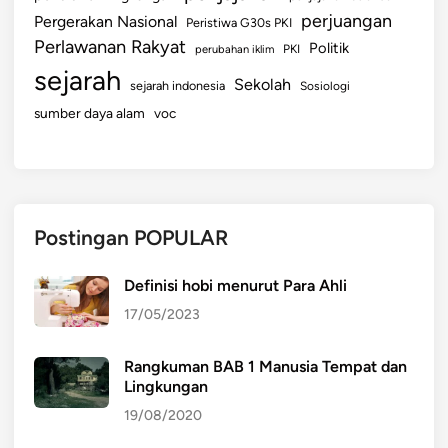
perjuangan
Pergerakan Nasional
Peristiwa G30s PKI
Perlawanan Rakyat
Politik
perubahan iklim
PKI
sejarah
Sekolah
sejarah indonesia
Sosiologi
sumber daya alam
voc
Postingan POPULAR
Definisi hobi menurut Para Ahli
17/05/2023
Rangkuman BAB 1 Manusia Tempat dan
Lingkungan
19/08/2020