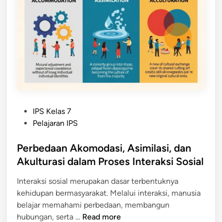
A
k
u
l
t
u
r
a
s
P
IPS Kelas 7
i
o
Pelajaran IPS
d
s
a
t
Perbedaan Akomodasi, Asimilasi, dan
n
e
Akulturasi dalam Proses Interaksi Sosial
A
d
s
Interaksi sosial merupakan dasar terbentuknya
i
i
kehidupan bermasyarakat. Melalui interaksi, manusia
n
m
belajar memahami perbedaan, membangun
i
P
hubungan, serta …
Read more