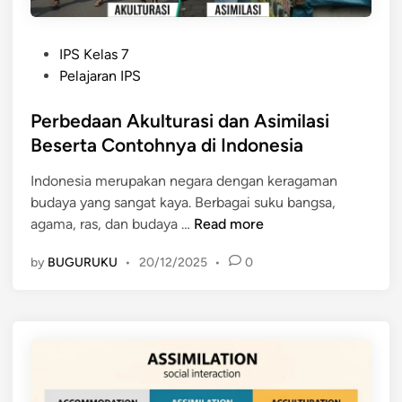
P
IPS Kelas 7
o
Pelajaran IPS
s
t
Perbedaan Akulturasi dan Asimilasi
e
Beserta Contohnya di Indonesia
d
Indonesia merupakan negara dengan keragaman
i
budaya yang sangat kaya. Berbagai suku bangsa,
n
P
agama, ras, dan budaya …
Read more
e
by
BUGURUKU
•
20/12/2025
•
0
r
b
e
d
a
a
n