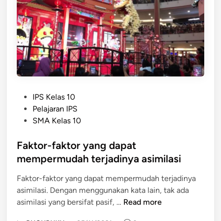
n
a
b
s
t
e
o
i
r
s
f
a
i
:
g
a
P
a
l
e
m
b
n
a
P
u
g
IPS Kelas 10
n
o
d
e
Pelajaran IPS
B
s
a
r
SMA Kelas 10
u
t
y
t
d
e
Faktor-faktor yang dapat
a
i
a
d
d
a
mempermudah terjadinya asimilasi
y
i
a
n
a
Faktor-faktor yang dapat mempermudah terjadinya
n
p
,
I
asimilasi. Dengan menggunakan kata lain, tak ada
a
J
n
F
asimilasi yang bersifat pasif, …
Read more
t
e
d
a
t
n