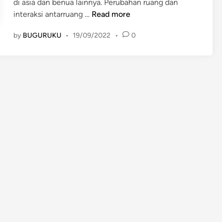
di asia dan benua lainnya. Perubahan ruang dan
P
interaksi antarruang …
Read more
e
by
BUGURUKU
•
19/09/2022
•
0
n
g
a
r
u
h
p
e
r
u
b
a
h
a
n
r