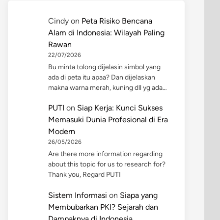
Cindy
on
Peta Risiko Bencana
Alam di Indonesia: Wilayah Paling
Rawan
22/07/2026
Bu minta tolong dijelasin simbol yang
ada di peta itu apaa? Dan dijelaskan
makna warna merah, kuning dll yg ada…
PUTI
on
Siap Kerja: Kunci Sukses
Memasuki Dunia Profesional di Era
Modern
26/05/2026
Are there more information regarding
about this topic for us to research for?
Thank you, Regard PUTI
Sistem Informasi
on
Siapa yang
Membubarkan PKI? Sejarah dan
Dampaknya di Indonesia