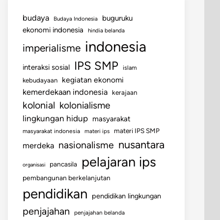
budaya
buguruku
Budaya Indonesia
ekonomi indonesia
hindia belanda
indonesia
imperialisme
IPS SMP
interaksi sosial
islam
kegiatan ekonomi
kebudayaan
kemerdekaan indonesia
kerajaan
kolonial
kolonialisme
lingkungan hidup
masyarakat
materi IPS SMP
masyarakat indonesia
materi ips
nusantara
nasionalisme
merdeka
pelajaran ips
pancasila
organisasi
pembangunan berkelanjutan
pendidikan
pendidikan lingkungan
penjajahan
penjajahan belanda