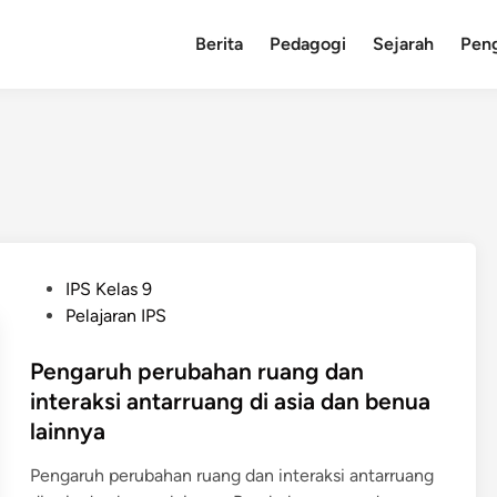
Berita
Pedagogi
Sejarah
Pen
P
IPS Kelas 9
o
Pelajaran IPS
s
t
Pengaruh perubahan ruang dan
e
interaksi antarruang di asia dan benua
d
lainnya
i
n
Pengaruh perubahan ruang dan interaksi antarruang