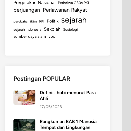
Pergerakan Nasional
Peristiwa G30s PKI
perjuangan
Perlawanan Rakyat
sejarah
Politik
perubahan iklim
PKI
Sekolah
sejarah indonesia
Sosiologi
sumber daya alam
voc
Postingan POPULAR
Definisi hobi menurut Para
Ahli
17/05/2023
Rangkuman BAB 1 Manusia
Tempat dan Lingkungan