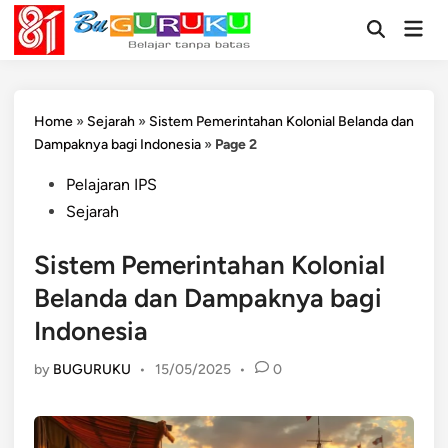
Skip
Mai
to
Open
Men
Search
content
Home
»
Sejarah
»
Sistem Pemerintahan Kolonial Belanda dan
Dampaknya bagi Indonesia
»
Page 2
Posted
Pelajaran IPS
in
Sejarah
Sistem Pemerintahan Kolonial
Belanda dan Dampaknya bagi
Indonesia
by
BUGURUKU
•
15/05/2025
•
0