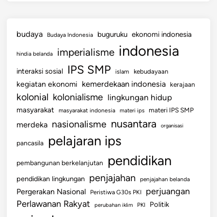
budaya
buguruku
ekonomi indonesia
Budaya Indonesia
indonesia
imperialisme
hindia belanda
IPS SMP
interaksi sosial
islam
kebudayaan
kemerdekaan indonesia
kegiatan ekonomi
kerajaan
kolonial
kolonialisme
lingkungan hidup
masyarakat
materi IPS SMP
masyarakat indonesia
materi ips
nusantara
nasionalisme
merdeka
organisasi
pelajaran ips
pancasila
pendidikan
pembangunan berkelanjutan
penjajahan
pendidikan lingkungan
penjajahan belanda
perjuangan
Pergerakan Nasional
Peristiwa G30s PKI
Perlawanan Rakyat
Politik
perubahan iklim
PKI