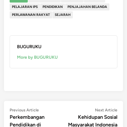
PELAJARAN IPS
PENDIDIKAN
PENJAJAHAN BELANDA
PERLAWANAN RAKYAT
SEJARAH
BUGURUKU
More by BUGURUKU
Post
Previous
Next
Previous Article
Next Article
article:
artic
Perkembangan
Kehidupan Sosial
navigation
Pendidikan di
Masyarakat Indonesia