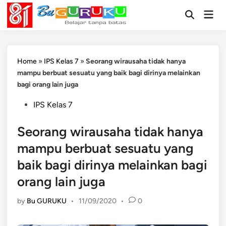
Skip
Mai
to
Open
Men
Search
content
Home
»
IPS Kelas 7
»
Seorang wirausaha tidak hanya
mampu berbuat sesuatu yang baik bagi dirinya melainkan
bagi orang lain juga
Posted
IPS Kelas 7
in
Seorang wirausaha tidak hanya
mampu berbuat sesuatu yang
baik bagi dirinya melainkan bagi
orang lain juga
by
Bu GURUKU
•
11/09/2020
•
0