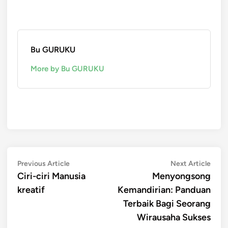
Bu GURUKU
More by Bu GURUKU
Post
Previous
Next
Previous Article
Next Article
article:
artic
Ciri-ciri Manusia
Menyongsong
navigation
kreatif
Kemandirian: Panduan
Terbaik Bagi Seorang
Wirausaha Sukses