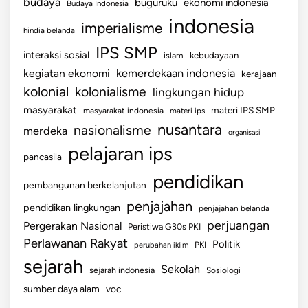
budaya
buguruku
ekonomi indonesia
Budaya Indonesia
indonesia
imperialisme
hindia belanda
IPS SMP
interaksi sosial
islam
kebudayaan
kemerdekaan indonesia
kegiatan ekonomi
kerajaan
kolonial
kolonialisme
lingkungan hidup
masyarakat
materi IPS SMP
masyarakat indonesia
materi ips
nusantara
nasionalisme
merdeka
organisasi
pelajaran ips
pancasila
pendidikan
pembangunan berkelanjutan
penjajahan
pendidikan lingkungan
penjajahan belanda
perjuangan
Pergerakan Nasional
Peristiwa G30s PKI
Perlawanan Rakyat
Politik
perubahan iklim
PKI
sejarah
Sekolah
sejarah indonesia
Sosiologi
sumber daya alam
voc