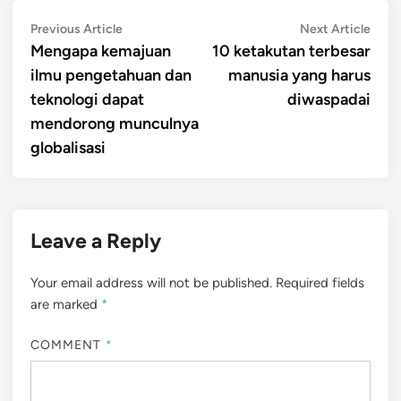
Post
Previous
Next
Previous Article
Next Article
article:
artic
Mengapa kemajuan
10 ketakutan terbesar
navigation
ilmu pengetahuan dan
manusia yang harus
teknologi dapat
diwaspadai
mendorong munculnya
globalisasi
Leave a Reply
Your email address will not be published.
Required fields
are marked
*
COMMENT
*