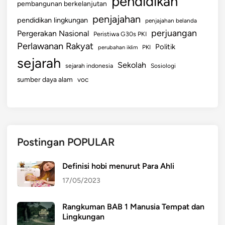
pendidikan
pembangunan berkelanjutan
penjajahan
pendidikan lingkungan
penjajahan belanda
perjuangan
Pergerakan Nasional
Peristiwa G30s PKI
Perlawanan Rakyat
Politik
perubahan iklim
PKI
sejarah
Sekolah
sejarah indonesia
Sosiologi
sumber daya alam
voc
Postingan POPULAR
Definisi hobi menurut Para Ahli
17/05/2023
Rangkuman BAB 1 Manusia Tempat dan
Lingkungan