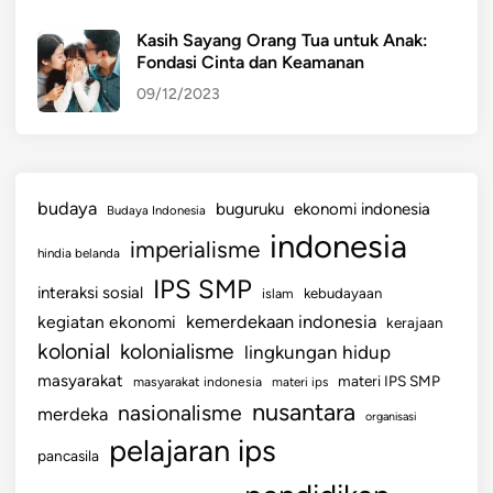
Kasih Sayang Orang Tua untuk Anak:
Fondasi Cinta dan Keamanan
09/12/2023
budaya
buguruku
ekonomi indonesia
Budaya Indonesia
indonesia
imperialisme
hindia belanda
IPS SMP
interaksi sosial
islam
kebudayaan
kemerdekaan indonesia
kegiatan ekonomi
kerajaan
kolonial
kolonialisme
lingkungan hidup
masyarakat
materi IPS SMP
masyarakat indonesia
materi ips
nusantara
nasionalisme
merdeka
organisasi
pelajaran ips
pancasila