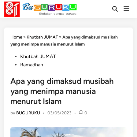
Skip
Mai
to
Open
Men
Search
content
Home
»
Khutbah JUMAT
»
Apa yang dimaksud musibah
yang menimpa manusia menurut Islam
Posted
Khutbah JUMAT
in
Ramadhan
Apa yang dimaksud musibah
yang menimpa manusia
menurut Islam
by
BUGURUKU
•
03/05/2023
•
0