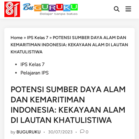
Skip
Mai
to
Open
Men
Search
content
Home
»
IPS Kelas 7
»
POTENSI SUMBER DAYA ALAM DAN
KEMARITIMAN INDONESIA: KEKAYAAN ALAM DI LAUTAN
KHATULISTIWA
Posted
IPS Kelas 7
in
Pelajaran IPS
POTENSI SUMBER DAYA ALAM
DAN KEMARITIMAN
INDONESIA: KEKAYAAN ALAM
DI LAUTAN KHATULISTIWA
by
BUGURUKU
•
30/07/2023
•
0