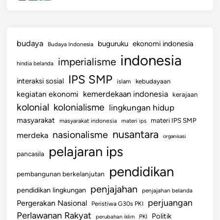
budaya
buguruku
ekonomi indonesia
Budaya Indonesia
indonesia
imperialisme
hindia belanda
IPS SMP
interaksi sosial
islam
kebudayaan
kemerdekaan indonesia
kegiatan ekonomi
kerajaan
kolonial
kolonialisme
lingkungan hidup
masyarakat
materi IPS SMP
masyarakat indonesia
materi ips
nusantara
nasionalisme
merdeka
organisasi
pelajaran ips
pancasila
pendidikan
pembangunan berkelanjutan
penjajahan
pendidikan lingkungan
penjajahan belanda
perjuangan
Pergerakan Nasional
Peristiwa G30s PKI
Perlawanan Rakyat
Politik
perubahan iklim
PKI