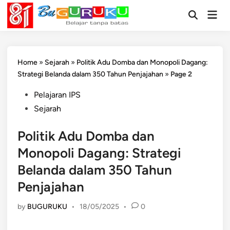
Skip
Mai
to
Open
Men
Search
content
Home
»
Sejarah
»
Politik Adu Domba dan Monopoli Dagang:
Strategi Belanda dalam 350 Tahun Penjajahan
»
Page 2
Posted
Pelajaran IPS
in
Sejarah
Politik Adu Domba dan
Monopoli Dagang: Strategi
Belanda dalam 350 Tahun
Penjajahan
by
BUGURUKU
•
18/05/2025
•
0