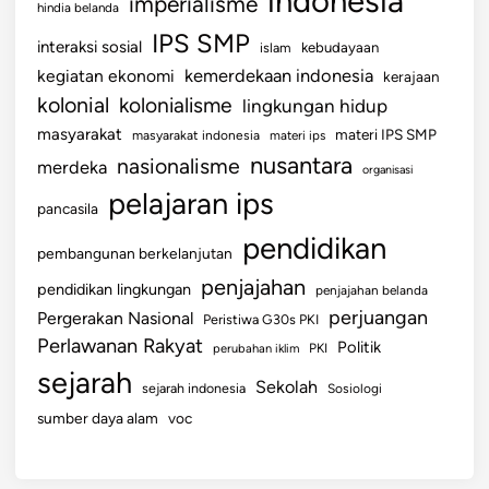
indonesia
imperialisme
hindia belanda
IPS SMP
interaksi sosial
islam
kebudayaan
kemerdekaan indonesia
kegiatan ekonomi
kerajaan
kolonial
kolonialisme
lingkungan hidup
masyarakat
materi IPS SMP
masyarakat indonesia
materi ips
nusantara
nasionalisme
merdeka
organisasi
pelajaran ips
pancasila
pendidikan
pembangunan berkelanjutan
penjajahan
pendidikan lingkungan
penjajahan belanda
perjuangan
Pergerakan Nasional
Peristiwa G30s PKI
Perlawanan Rakyat
Politik
perubahan iklim
PKI
sejarah
Sekolah
sejarah indonesia
Sosiologi
sumber daya alam
voc