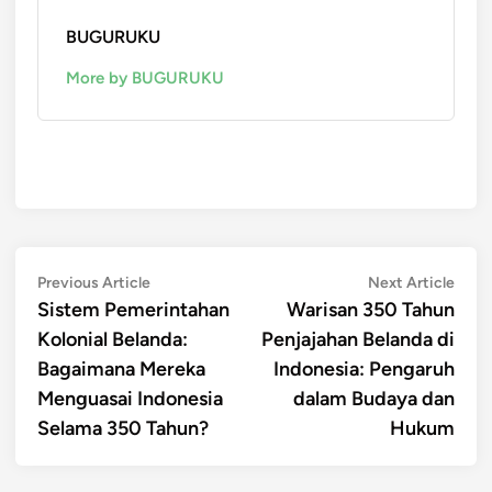
BUGURUKU
More by BUGURUKU
Post
Previous
Next
Previous Article
Next Article
article:
artic
Sistem Pemerintahan
Warisan 350 Tahun
navigation
Kolonial Belanda:
Penjajahan Belanda di
Bagaimana Mereka
Indonesia: Pengaruh
Menguasai Indonesia
dalam Budaya dan
Selama 350 Tahun?
Hukum