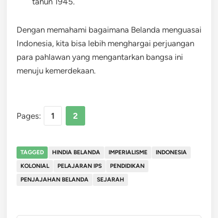
tahun 1945.
Dengan memahami bagaimana Belanda menguasai
Indonesia, kita bisa lebih menghargai perjuangan
para pahlawan yang mengantarkan bangsa ini
menuju kemerdekaan.
Pages:
1
2
TAGGED
HINDIA BELANDA
IMPERIALISME
INDONESIA
KOLONIAL
PELAJARAN IPS
PENDIDIKAN
PENJAJAHAN BELANDA
SEJARAH