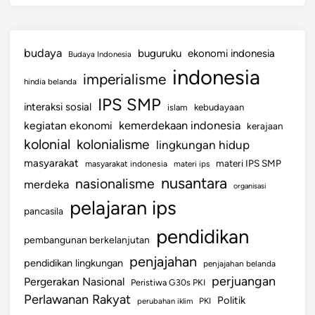
budaya
buguruku
ekonomi indonesia
Budaya Indonesia
indonesia
imperialisme
hindia belanda
IPS SMP
interaksi sosial
islam
kebudayaan
kemerdekaan indonesia
kegiatan ekonomi
kerajaan
kolonial
kolonialisme
lingkungan hidup
masyarakat
materi IPS SMP
masyarakat indonesia
materi ips
nusantara
nasionalisme
merdeka
organisasi
pelajaran ips
pancasila
pendidikan
pembangunan berkelanjutan
penjajahan
pendidikan lingkungan
penjajahan belanda
perjuangan
Pergerakan Nasional
Peristiwa G30s PKI
Perlawanan Rakyat
Politik
perubahan iklim
PKI