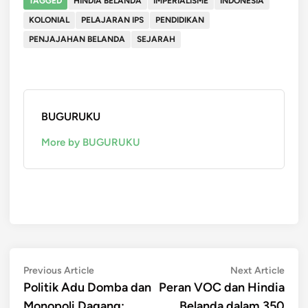
TAGGED
HINDIA BELANDA
IMPERIALISME
INDONESIA
KOLONIAL
PELAJARAN IPS
PENDIDIKAN
PENJAJAHAN BELANDA
SEJARAH
BUGURUKU
More by BUGURUKU
Post
Previous
Next
Previous Article
Next Article
article:
artic
Politik Adu Domba dan
Peran VOC dan Hindia
navigation
Monopoli Dagang:
Belanda dalam 350