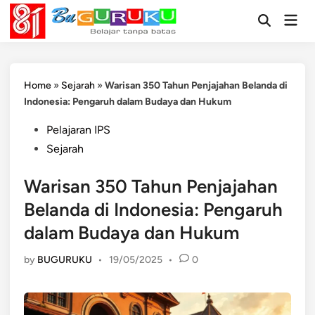
Skip
Mai
to
Open
Men
Search
content
Home
»
Sejarah
»
Warisan 350 Tahun Penjajahan Belanda di
Indonesia: Pengaruh dalam Budaya dan Hukum
Posted
Pelajaran IPS
in
Sejarah
Warisan 350 Tahun Penjajahan
Belanda di Indonesia: Pengaruh
dalam Budaya dan Hukum
by
BUGURUKU
•
19/05/2025
•
0