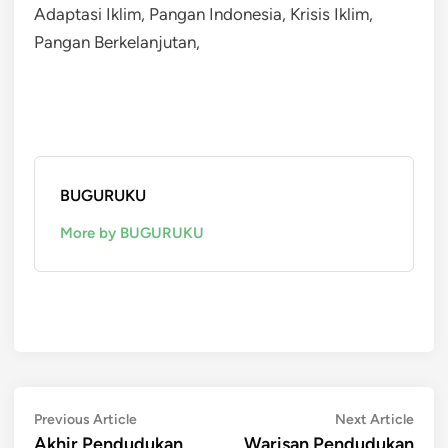
Adaptasi Iklim, Pangan Indonesia, Krisis Iklim,
Pangan Berkelanjutan,
BUGURUKU
More by BUGURUKU
Post
Previous
Next
Previous Article
Next Article
article:
artic
Akhir Pendudukan
Warisan Pendudukan