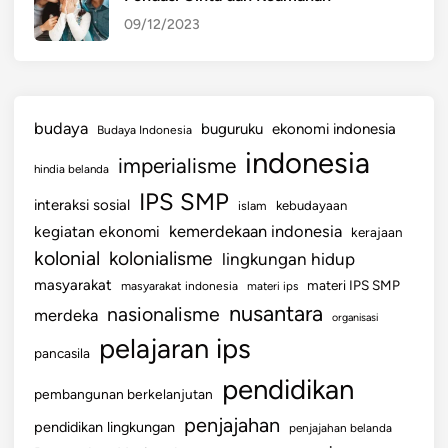
09/12/2023
budaya
buguruku
ekonomi indonesia
Budaya Indonesia
indonesia
imperialisme
hindia belanda
IPS SMP
interaksi sosial
islam
kebudayaan
kemerdekaan indonesia
kegiatan ekonomi
kerajaan
kolonial
kolonialisme
lingkungan hidup
masyarakat
materi IPS SMP
masyarakat indonesia
materi ips
nusantara
nasionalisme
merdeka
organisasi
pelajaran ips
pancasila
pendidikan
pembangunan berkelanjutan
penjajahan
pendidikan lingkungan
penjajahan belanda