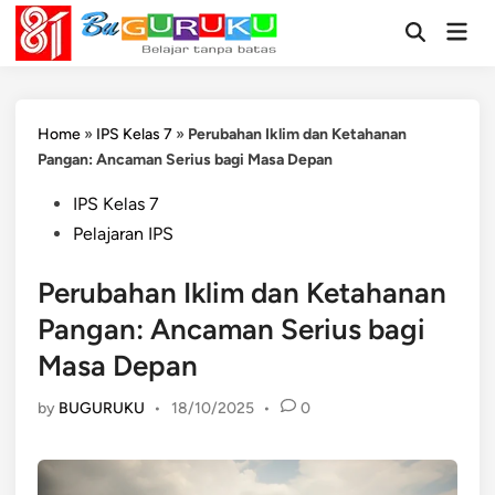
Skip
Mai
to
Open
Men
Search
content
Home
»
IPS Kelas 7
»
Perubahan Iklim dan Ketahanan
Pangan: Ancaman Serius bagi Masa Depan
Posted
IPS Kelas 7
in
Pelajaran IPS
Perubahan Iklim dan Ketahanan
Pangan: Ancaman Serius bagi
Masa Depan
by
BUGURUKU
•
18/10/2025
•
0