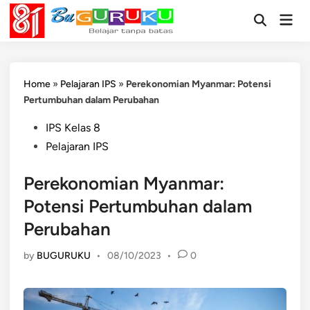
Skip
Mai
to
Open
Men
Search
content
Home
»
Pelajaran IPS
»
Perekonomian Myanmar: Potensi
Pertumbuhan dalam Perubahan
Posted
IPS Kelas 8
in
Pelajaran IPS
Perekonomian Myanmar:
Potensi Pertumbuhan dalam
Perubahan
by
BUGURUKU
•
08/10/2023
•
0