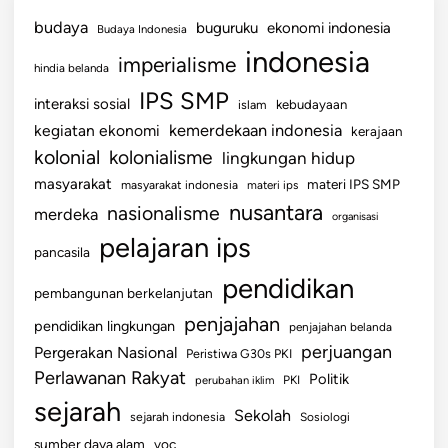
budaya
buguruku
ekonomi indonesia
Budaya Indonesia
indonesia
imperialisme
hindia belanda
IPS SMP
interaksi sosial
islam
kebudayaan
kemerdekaan indonesia
kegiatan ekonomi
kerajaan
kolonial
kolonialisme
lingkungan hidup
masyarakat
materi IPS SMP
masyarakat indonesia
materi ips
nusantara
nasionalisme
merdeka
organisasi
pelajaran ips
pancasila
pendidikan
pembangunan berkelanjutan
penjajahan
pendidikan lingkungan
penjajahan belanda
perjuangan
Pergerakan Nasional
Peristiwa G30s PKI
Perlawanan Rakyat
Politik
perubahan iklim
PKI
sejarah
Sekolah
sejarah indonesia
Sosiologi
sumber daya alam
voc