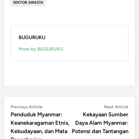
SEKTOR SWASTA
BUGURUKU
More by BUGURUKU
Post
Previous
Next
Previous Article
Next Article
article:
artic
Penduduk Myanmar:
Kekayaan Sumber
navigation
Keanekaragaman Etnis,
Daya Alam Myanmar:
Kebudayaan, dan Mata
Potensi dan Tantangan