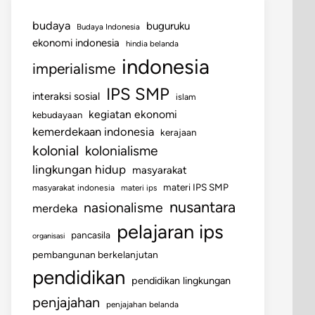
budaya
buguruku
Budaya Indonesia
ekonomi indonesia
hindia belanda
indonesia
imperialisme
IPS SMP
interaksi sosial
islam
kegiatan ekonomi
kebudayaan
kemerdekaan indonesia
kerajaan
kolonial
kolonialisme
lingkungan hidup
masyarakat
materi IPS SMP
masyarakat indonesia
materi ips
nusantara
nasionalisme
merdeka
pelajaran ips
pancasila
organisasi
pembangunan berkelanjutan
pendidikan
pendidikan lingkungan
penjajahan
penjajahan belanda