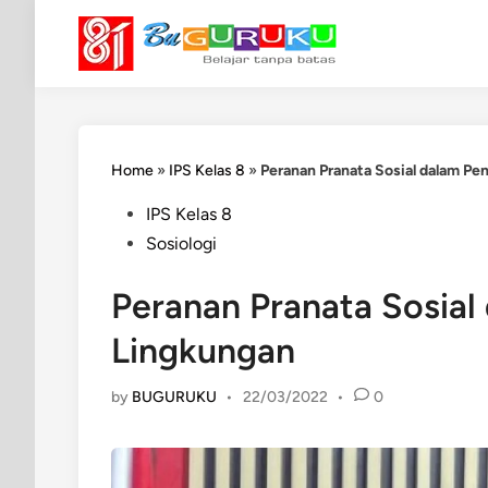
Skip
to
content
Home
»
IPS Kelas 8
»
Peranan Pranata Sosial dalam Pe
Posted
IPS Kelas 8
in
Sosiologi
Peranan Pranata Sosial
Lingkungan
by
BUGURUKU
•
22/03/2022
•
0