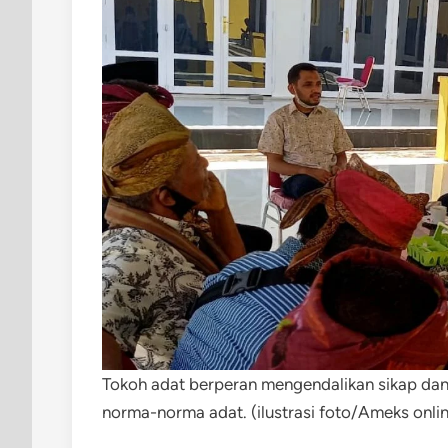
Tokoh adat berperan mengendalikan sikap dan
norma-norma adat. (ilustrasi foto/Ameks onli