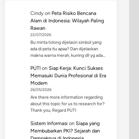
Cindy
on
Peta Risiko Bencana
Alam di Indonesia: Wilayah Paling
Rawan
22/07/2026
Bu minta tolong dijelasin simbol yang
ada di peta itu apaa? Dan dijelaskan
makna warna merah, kuning dll yg ada…
PUTI
on
Siap Kerja: Kunci Sukses
Memasuki Dunia Profesional di Era
Modern
26/05/2026
Are there more information regarding
about this topic for us to research for?
Thank you, Regard PUTI
Sistem Informasi
on
Siapa yang
Membubarkan PKI? Sejarah dan
Dampaknya di Indonesia