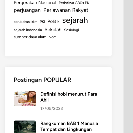
Pergerakan Nasional
Peristiwa G30s PKI
perjuangan
Perlawanan Rakyat
sejarah
Politik
perubahan iklim
PKI
Sekolah
sejarah indonesia
Sosiologi
sumber daya alam
voc
Postingan POPULAR
Definisi hobi menurut Para
Ahli
17/05/2023
Rangkuman BAB 1 Manusia
Tempat dan Lingkungan