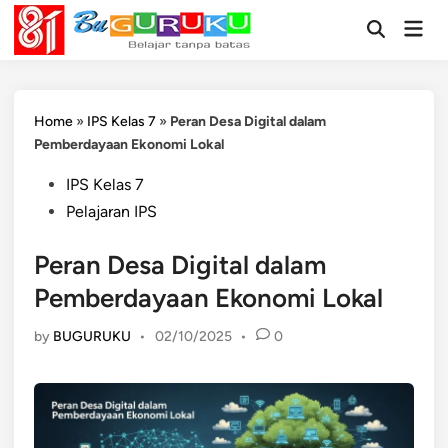
Skip
Mai
to
Open
Men
Search
content
Home
»
IPS Kelas 7
»
Peran Desa Digital dalam
Pemberdayaan Ekonomi Lokal
Posted
IPS Kelas 7
in
Pelajaran IPS
Peran Desa Digital dalam
Pemberdayaan Ekonomi Lokal
by
BUGURUKU
•
02/10/2025
•
0