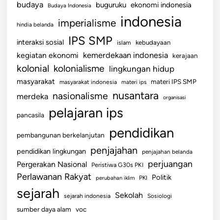
budaya
buguruku
ekonomi indonesia
Budaya Indonesia
indonesia
imperialisme
hindia belanda
IPS SMP
interaksi sosial
islam
kebudayaan
kemerdekaan indonesia
kegiatan ekonomi
kerajaan
kolonial
kolonialisme
lingkungan hidup
masyarakat
materi IPS SMP
masyarakat indonesia
materi ips
nusantara
nasionalisme
merdeka
organisasi
pelajaran ips
pancasila
pendidikan
pembangunan berkelanjutan
penjajahan
pendidikan lingkungan
penjajahan belanda
perjuangan
Pergerakan Nasional
Peristiwa G30s PKI
Perlawanan Rakyat
Politik
perubahan iklim
PKI
sejarah
Sekolah
sejarah indonesia
Sosiologi
sumber daya alam
voc