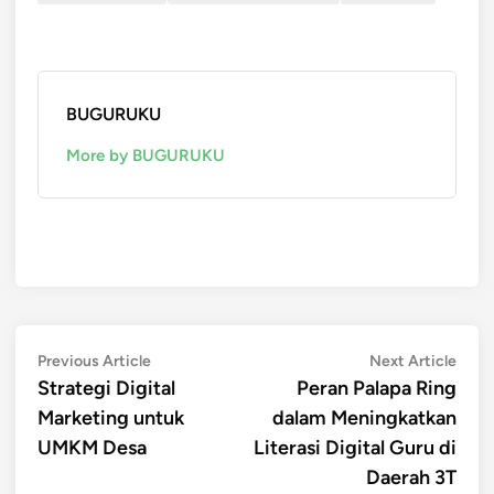
BUGURUKU
More by BUGURUKU
Post
Previous
Next
Previous Article
Next Article
article:
artic
Strategi Digital
Peran Palapa Ring
navigation
Marketing untuk
dalam Meningkatkan
UMKM Desa
Literasi Digital Guru di
Daerah 3T