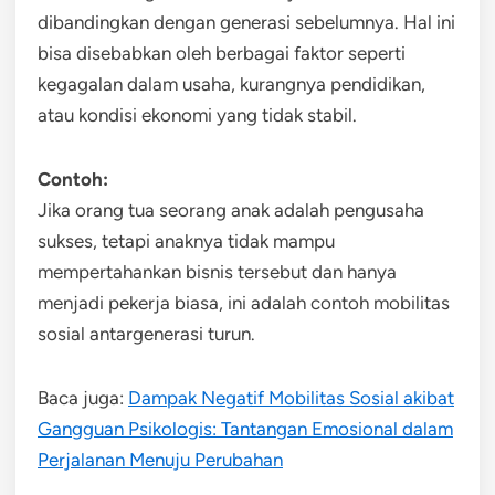
dibandingkan dengan generasi sebelumnya. Hal ini
bisa disebabkan oleh berbagai faktor seperti
kegagalan dalam usaha, kurangnya pendidikan,
atau kondisi ekonomi yang tidak stabil.
Contoh:
Jika orang tua seorang anak adalah pengusaha
sukses, tetapi anaknya tidak mampu
mempertahankan bisnis tersebut dan hanya
menjadi pekerja biasa, ini adalah contoh mobilitas
sosial antargenerasi turun.
Baca juga:
Dampak Negatif Mobilitas Sosial akibat
Gangguan Psikologis: Tantangan Emosional dalam
Perjalanan Menuju Perubahan