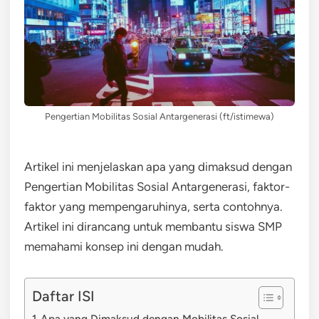
Pengertian Mobilitas Sosial Antargenerasi (ft/istimewa)
Artikel ini menjelaskan apa yang dimaksud dengan
Pengertian Mobilitas Sosial Antargenerasi, faktor-
faktor yang mempengaruhinya, serta contohnya.
Artikel ini dirancang untuk membantu siswa SMP
memahami konsep ini dengan mudah.
Daftar ISI
Apa yang Dimaksud dengan Mobilitas Sosial