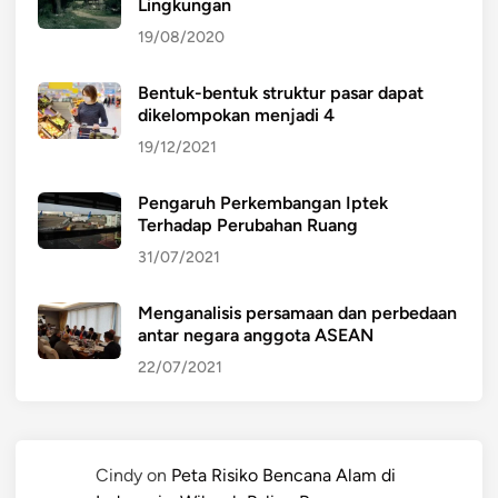
Lingkungan
19/08/2020
Bentuk-bentuk struktur pasar dapat
dikelompokan menjadi 4
19/12/2021
Pengaruh Perkembangan Iptek
Terhadap Perubahan Ruang
31/07/2021
Menganalisis persamaan dan perbedaan
antar negara anggota ASEAN
22/07/2021
Cindy
on
Peta Risiko Bencana Alam di