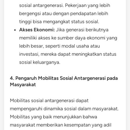
sosial antargenerasi. Pekerjaan yang lebih
bergengsi atau dengan pendapatan lebih
tinggi bisa mengangkat status sosial.
Akses Ekonomi:
Jika generasi berikutnya
memiliki akses ke sumber daya ekonomi yang
lebih besar, seperti modal usaha atau
investasi, mereka dapat meningkatkan status
sosial keluarganya.
4. Pengaruh Mobilitas Sosial Antargenerasi pada
Masyarakat
Mobilitas sosial antargenerasi dapat
mempengaruhi dinamika sosial dalam masyarakat.
Mobilitas yang baik menunjukkan bahwa
masyarakat memberikan kesempatan yang adil