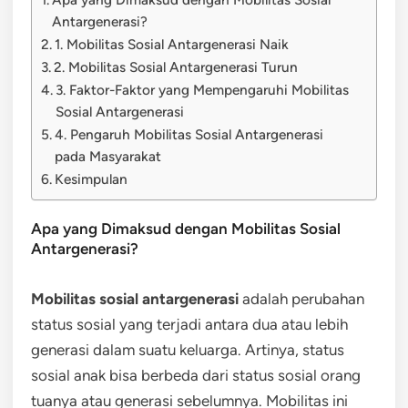
Antargenerasi?
1. Mobilitas Sosial Antargenerasi Naik
2. Mobilitas Sosial Antargenerasi Turun
3. Faktor-Faktor yang Mempengaruhi Mobilitas
Sosial Antargenerasi
4. Pengaruh Mobilitas Sosial Antargenerasi
pada Masyarakat
Kesimpulan
Apa yang Dimaksud dengan Mobilitas Sosial
Antargenerasi?
Mobilitas sosial antargenerasi
adalah perubahan
status sosial yang terjadi antara dua atau lebih
generasi dalam suatu keluarga. Artinya, status
sosial anak bisa berbeda dari status sosial orang
tuanya atau generasi sebelumnya. Mobilitas ini