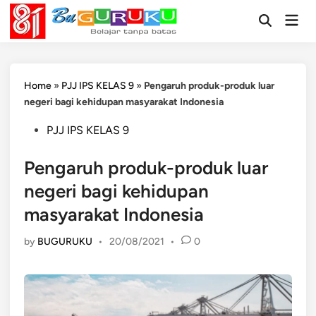
Skip
Mai
to
Open
Men
Search
content
Home
»
PJJ IPS KELAS 9
»
Pengaruh produk-produk luar
negeri bagi kehidupan masyarakat Indonesia
Posted
PJJ IPS KELAS 9
in
Pengaruh produk-produk luar
negeri bagi kehidupan
masyarakat Indonesia
by
BUGURUKU
•
20/08/2021
•
0