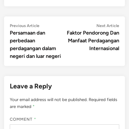
Post
Previous
Next
Previous Article
Next Article
article:
artic
Persamaan dan
Faktor Pendorong Dan
navigation
perbedaan
Manfaat Perdagangan
perdagangan dalam
Internasional
negeri dan luar negeri
Leave a Reply
Your email address will not be published.
Required fields
are marked
*
COMMENT
*