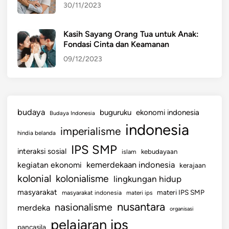
30/11/2023
Kasih Sayang Orang Tua untuk Anak:
Fondasi Cinta dan Keamanan
09/12/2023
budaya
buguruku
ekonomi indonesia
Budaya Indonesia
indonesia
imperialisme
hindia belanda
IPS SMP
interaksi sosial
islam
kebudayaan
kemerdekaan indonesia
kegiatan ekonomi
kerajaan
kolonial
kolonialisme
lingkungan hidup
masyarakat
materi IPS SMP
masyarakat indonesia
materi ips
nusantara
nasionalisme
merdeka
organisasi
pelajaran ips
pancasila