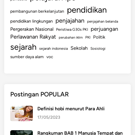
pendidikan
pembangunan berkelanjutan
penjajahan
pendidikan lingkungan
penjajahan belanda
perjuangan
Pergerakan Nasional
Peristiwa G30s PKI
Perlawanan Rakyat
Politik
perubahan iklim
PKI
sejarah
Sekolah
sejarah indonesia
Sosiologi
sumber daya alam
voc
Postingan POPULAR
Definisi hobi menurut Para Ahli
17/05/2023
Rangkuman BAB 1 Manusia Tempat dan