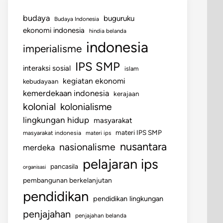
budaya
buguruku
Budaya Indonesia
ekonomi indonesia
hindia belanda
indonesia
imperialisme
IPS SMP
interaksi sosial
islam
kegiatan ekonomi
kebudayaan
kemerdekaan indonesia
kerajaan
kolonial
kolonialisme
lingkungan hidup
masyarakat
materi IPS SMP
masyarakat indonesia
materi ips
nusantara
nasionalisme
merdeka
pelajaran ips
pancasila
organisasi
pembangunan berkelanjutan
pendidikan
pendidikan lingkungan
penjajahan
penjajahan belanda