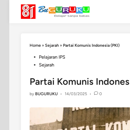
Skip
to
content
Home
»
Sejarah
»
Partai Komunis Indonesia (PKI)
Posted
Pelajaran IPS
in
Sejarah
Partai Komunis Indonesi
by
BUGURUKU
•
14/03/2025
•
0