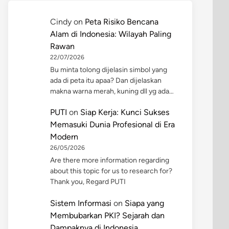
Cindy
on
Peta Risiko Bencana
Alam di Indonesia: Wilayah Paling
Rawan
22/07/2026
Bu minta tolong dijelasin simbol yang
ada di peta itu apaa? Dan dijelaskan
makna warna merah, kuning dll yg ada…
PUTI
on
Siap Kerja: Kunci Sukses
Memasuki Dunia Profesional di Era
Modern
26/05/2026
Are there more information regarding
about this topic for us to research for?
Thank you, Regard PUTI
Sistem Informasi
on
Siapa yang
Membubarkan PKI? Sejarah dan
Dampaknya di Indonesia