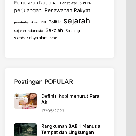
Pergerakan Nasional
Peristiwa G30s PKI
perjuangan
Perlawanan Rakyat
sejarah
Politik
perubahan iklim
PKI
Sekolah
sejarah indonesia
Sosiologi
sumber daya alam
voc
Postingan POPULAR
Definisi hobi menurut Para
Ahli
17/05/2023
Rangkuman BAB 1 Manusia
Tempat dan Lingkungan