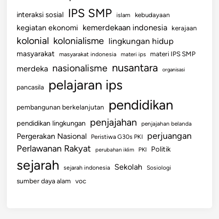
IPS SMP
interaksi sosial
islam
kebudayaan
kemerdekaan indonesia
kegiatan ekonomi
kerajaan
kolonial
kolonialisme
lingkungan hidup
masyarakat
materi IPS SMP
masyarakat indonesia
materi ips
nusantara
nasionalisme
merdeka
organisasi
pelajaran ips
pancasila
pendidikan
pembangunan berkelanjutan
penjajahan
pendidikan lingkungan
penjajahan belanda
perjuangan
Pergerakan Nasional
Peristiwa G30s PKI
Perlawanan Rakyat
Politik
perubahan iklim
PKI
sejarah
Sekolah
sejarah indonesia
Sosiologi
sumber daya alam
voc