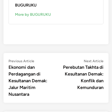
BUGURUKU
More by BUGURUKU
Post
Previous
Next
Previous Article
Next Article
article:
artic
Ekonomi dan
Perebutan Takhta di
navigation
Perdagangan di
Kesultanan Demak:
Kesultanan Demak:
Konflik dan
Jalur Maritim
Kemunduran
Nusantara