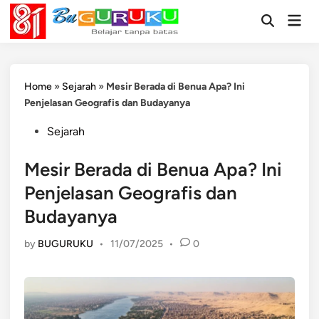
Skip
Mai
to
Open
Men
Search
content
Home
»
Sejarah
»
Mesir Berada di Benua Apa? Ini
Penjelasan Geografis dan Budayanya
Posted
Sejarah
in
Mesir Berada di Benua Apa? Ini
Penjelasan Geografis dan
Budayanya
by
BUGURUKU
•
11/07/2025
•
0