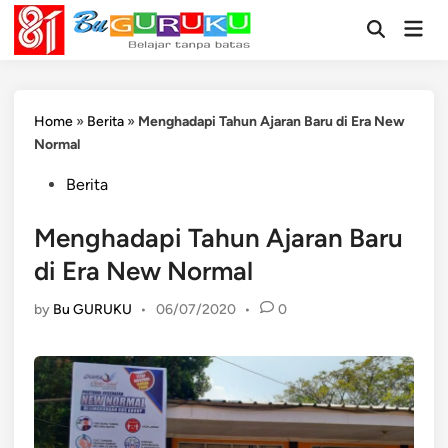
Skip
Mai
to
Open
Men
Search
content
Home
»
Berita
»
Menghadapi Tahun Ajaran Baru di Era New
Normal
Posted
Berita
in
Menghadapi Tahun Ajaran Baru
di Era New Normal
by
Bu GURUKU
•
06/07/2020
•
0