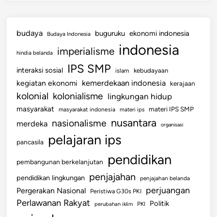
budaya
buguruku
ekonomi indonesia
Budaya Indonesia
indonesia
imperialisme
hindia belanda
IPS SMP
interaksi sosial
islam
kebudayaan
kemerdekaan indonesia
kegiatan ekonomi
kerajaan
kolonial
kolonialisme
lingkungan hidup
masyarakat
materi IPS SMP
masyarakat indonesia
materi ips
nusantara
nasionalisme
merdeka
organisasi
pelajaran ips
pancasila
pendidikan
pembangunan berkelanjutan
penjajahan
pendidikan lingkungan
penjajahan belanda
perjuangan
Pergerakan Nasional
Peristiwa G30s PKI
Perlawanan Rakyat
Politik
perubahan iklim
PKI