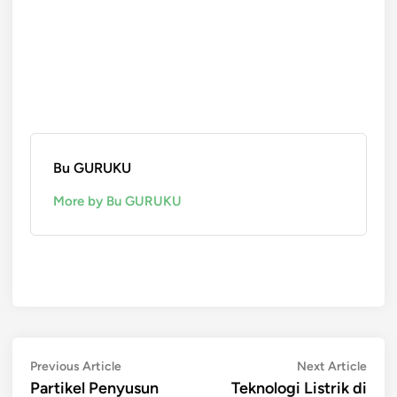
Bu GURUKU
More by Bu GURUKU
Post
Previous
Next
Previous Article
Next Article
article:
artic
Partikel Penyusun
Teknologi Listrik di
navigation