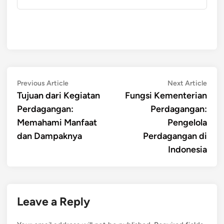
Post
Previous
Next
Previous Article
Next Article
article:
artic
Tujuan dari Kegiatan
Fungsi Kementerian
navigation
Perdagangan:
Perdagangan:
Memahami Manfaat
Pengelola
dan Dampaknya
Perdagangan di
Indonesia
Leave a Reply