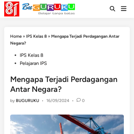
Skip
Mai
to
Open
Men
Search
content
Home
»
IPS Kelas 8
»
Mengapa Terjadi Perdagangan Antar
Negara?
Posted
IPS Kelas 8
in
Pelajaran IPS
Mengapa Terjadi Perdagangan
Antar Negara?
by
BUGURUKU
•
16/09/2024
•
0