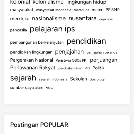
kolonial
kolonialisme
lingkungan hidup
masyarakat
materi IPS SMP
masyarakat indonesia
materi ips
nusantara
nasionalisme
merdeka
organisasi
pelajaran ips
pancasila
pendidikan
pembangunan berkelanjutan
penjajahan
pendidikan lingkungan
penjajahan belanda
perjuangan
Pergerakan Nasional
Peristiwa G30s PKI
Perlawanan Rakyat
Politik
perubahan iklim
PKI
sejarah
Sekolah
sejarah indonesia
Sosiologi
sumber daya alam
voc
Postingan POPULAR