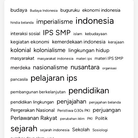
budaya
buguruku
ekonomi indonesia
Budaya Indonesia
indonesia
imperialisme
hindia belanda
IPS SMP
interaksi sosial
islam
kebudayaan
kemerdekaan indonesia
kegiatan ekonomi
kerajaan
kolonial
kolonialisme
lingkungan hidup
masyarakat
materi IPS SMP
masyarakat indonesia
materi ips
nusantara
nasionalisme
merdeka
organisasi
pelajaran ips
pancasila
pendidikan
pembangunan berkelanjutan
penjajahan
pendidikan lingkungan
penjajahan belanda
perjuangan
Pergerakan Nasional
Peristiwa G30s PKI
Perlawanan Rakyat
Politik
perubahan iklim
PKI
sejarah
Sekolah
sejarah indonesia
Sosiologi