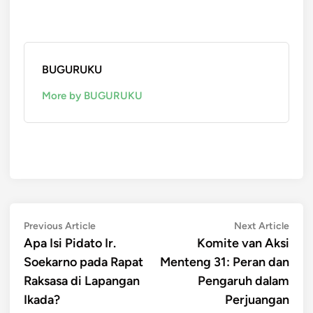
BUGURUKU
More by BUGURUKU
Post
Previous
Next
Previous Article
Next Article
article:
artic
Apa Isi Pidato Ir.
Komite van Aksi
navigation
Soekarno pada Rapat
Menteng 31: Peran dan
Raksasa di Lapangan
Pengaruh dalam
Ikada?
Perjuangan