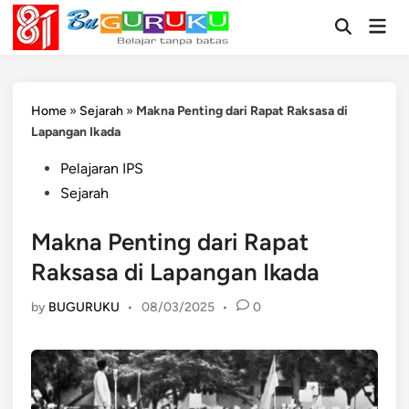
Skip
Mai
to
Open
Men
Search
content
Home
»
Sejarah
»
Makna Penting dari Rapat Raksasa di
Lapangan Ikada
Posted
Pelajaran IPS
in
Sejarah
Makna Penting dari Rapat
Raksasa di Lapangan Ikada
by
BUGURUKU
•
08/03/2025
•
0